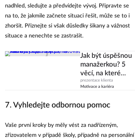
nadhled, sledujte a předvídejte vývoj. Připravte se
na to, že jakmile začnete situaci řešit, může se to i
zhoršit. Přiznejte si však důsledky šikany a vážnost
situace a nenechte se zastrašit.
Jak být úspěšnou
manažerkou? 5
věcí, na které
byste měly
prezentace klienta
Motivace a kariéra
pamatovat
7. Vyhledejte odbornou pomoc
Vaše první kroky by měly vést za nadřízeným,
zřizovatelem v případě školy, případně na personální