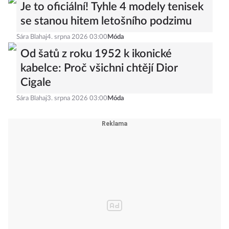
Je to oficiální! Tyhle 4 modely tenisek
se stanou hitem letošního podzimu
Sára Blahaj
4. srpna 2026 03:00
Móda
Od šatů z roku 1952 k ikonické
kabelce: Proč všichni chtějí Dior
Cigale
Sára Blahaj
3. srpna 2026 03:00
Móda