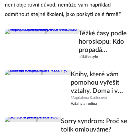
není objektivní důvod, nemůže vám například
odmítnout stejné školení, jako poskytl celé firmě.“
Těžké časy podle
horoskopu: Kdo
propadá
depresím a kdo
aši
Lifestyle
kope kolem
Knihy, které vám
sebe?
pomohou vyřešit
vztahy. Doma i v
práci!
Magdaléna Kadlecová
Vztahy a rodina
Sorry syndrom: Proč se
tolik omlouváme?