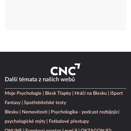
Další témata z našich webů
Moje Psychologie
Blesk Tlapky
Hráči na Blesku
iSport
Fantasy
Spotřebitelské testy
Blesku
Nemovitosti
Psychologika - podcast rozbíjející
psychologické mýty
Fotbalové přestupy
ONLINE
Eventový prostor Level 9
OKTAGON 92: