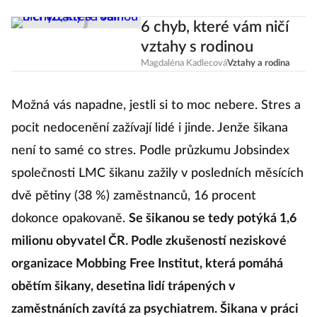
6 chyb, které vám ničí
vztahy s rodinou
Magdaléna Kadlecová
Vztahy a rodina
Možná vás napadne, jestli si to moc nebere. Stres a
pocit nedocenění zažívají lidé i jinde. Jenže šikana
není to samé co stres. Podle průzkumu Jobsindex
společnosti LMC šikanu zažily v posledních měsících
dvě pětiny (38 %) zaměstnanců, 16 procent
dokonce opakovaně.
Se šikanou se tedy potýká 1,6
milionu obyvatel ČR. Podle zkušeností neziskové
organizace Mobbing Free Institut, která pomáhá
obětím šikany, desetina lidí trápených v
zaměstnáních zavítá za psychiatrem. Šikana v práci