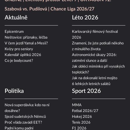
Szabová vs. Pudilová
Chance Liga 2026/27
Aktuálně
Léto 2026
Epicentrum
Karlovarský filmový festival
Neštovice: příznaky, léčba
2026
V čem jezdí Yamal a Mesii?
Znamení, že jste potkali někoho
Kvízy pro seniory
z minulého života
Kalendář úplňků 2026
Astronomické úkazy 2026:
Co je bodycount?
zatmění slunce a další
Jak obléci miminko při vysokých
teplotách?
Jak na dokonalé letní mojito
6 lehkých letních salátů
Politika
Sport 2026
Nová superdávka: kdo na ní
MMA
dosáhne?
Fotbal 2026/27
Sjezd sudetských Němců
Hokej 2026
Proč vláda zavádí EET?
Tenis 2026
Padni komu padni
F1 2026