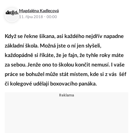
Magdaléna Kadlecová
·
11. října 2018
00:00
Když se řekne šikana, asi každého nejdřív napadne
základní škola. Možná jste o ní jen slyšeli,
každopádně si říkáte, že je fajn, že tyhle roky máte
za sebou. Jenže ono to školou končit nemusí. I vaše
práce se bohužel může stát místem, kde si z vás šéf
či kolegové udělají boxovacího panáka.