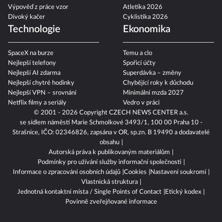
Výpověď z práce vzor
Atletika 2026
Divoký kačer
Cyklistika 2026
Technologie
Ekonomika
SpaceX na burze
Temu a clo
Nejlepší telefony
Spořicí účty
Nejlepší AI zdarma
Superdávka – změny
Nejlepší chytré hodinky
Chybějící roky k důchodu
Nejlepší VPN – srovnání
Minimální mzda 2027
Netflix filmy a seriály
Vedro v práci
© 2001 - 2026 Copyright
CZECH NEWS CENTER a.s.
se sídlem náměstí Marie Schmolkové 3493/1, 100 00 Praha 10 -
Strašnice, IČO: 02346826, zapsána v OR, sp.zn. B 19490 a dodavatelé
obsahu
Autorská práva k publikovaným materiálům
Podmínky pro užívání služby informační společnosti
Informace o zpracování osobních údajů
Cookies
Nastavení soukromí
Vlastnická struktura
Jednotná kontaktní místa / Single Points of Contact
Etický kodex
Povinně zveřejňované informace