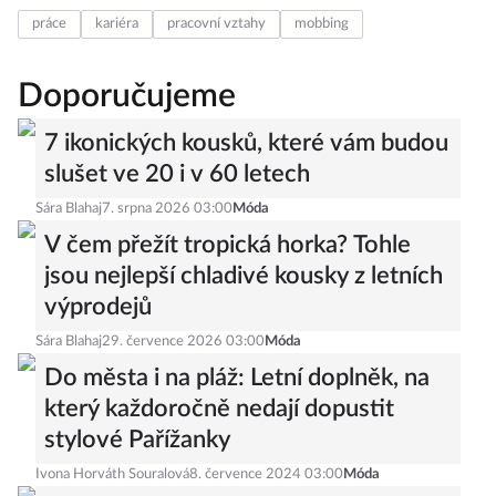
práce
kariéra
pracovní vztahy
mobbing
Doporučujeme
7 ikonických kousků, které vám budou
slušet ve 20 i v 60 letech
Sára Blahaj
7. srpna 2026 03:00
Móda
V čem přežít tropická horka? Tohle
jsou nejlepší chladivé kousky z letních
výprodejů
Sára Blahaj
29. července 2026 03:00
Móda
Do města i na pláž: Letní doplněk, na
který každoročně nedají dopustit
stylové Pařížanky
Ivona Horváth Souralová
8. července 2024 03:00
Móda