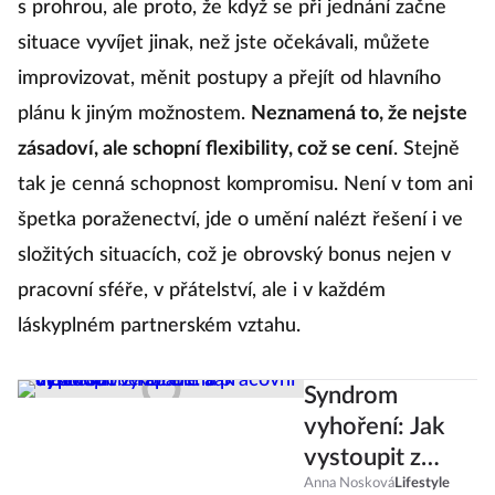
s prohrou, ale proto, že když se při jednání začne
situace vyvíjet jinak, než jste očekávali, můžete
improvizovat, měnit postupy a přejít od hlavního
plánu k jiným možnostem.
Neznamená to, že nejste
zásadoví, ale schopní flexibility, což se cení
. Stejně
tak je cenná schopnost kompromisu. Není v tom ani
špetka poraženectví, jde o umění nalézt řešení i ve
složitých situacích, což je obrovský bonus nejen v
pracovní sféře, v přátelství, ale i v každém
láskyplném partnerském vztahu.
Syndrom
vyhoření: Jak
vystoupit z
koloběhu
Anna Nosková
Lifestyle