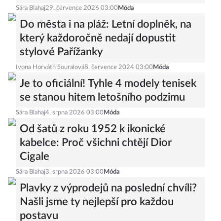
Sára Blahaj
29. července 2026 03:00
Móda
Do města i na pláž: Letní doplněk, na
který každoročně nedají dopustit
stylové Pařížanky
Ivona Horváth Souralová
8. července 2024 03:00
Móda
Je to oficiální! Tyhle 4 modely tenisek
se stanou hitem letošního podzimu
Sára Blahaj
4. srpna 2026 03:00
Móda
Od šatů z roku 1952 k ikonické
kabelce: Proč všichni chtějí Dior
Cigale
Sára Blahaj
3. srpna 2026 03:00
Móda
Plavky z výprodejů na poslední chvíli?
Našli jsme ty nejlepší pro každou
postavu