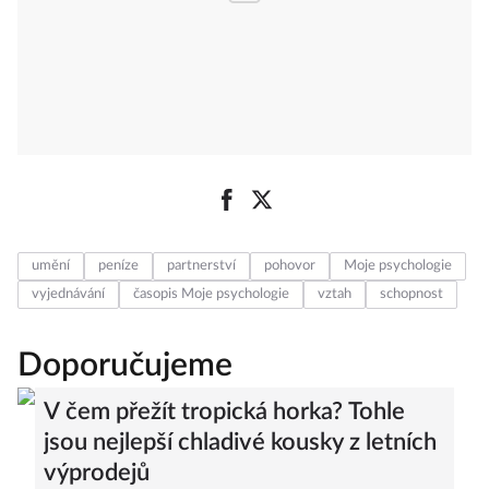
umění
peníze
partnerství
pohovor
Moje psychologie
vyjednávání
časopis Moje psychologie
vztah
schopnost
Doporučujeme
V čem přežít tropická horka? Tohle
jsou nejlepší chladivé kousky z letních
výprodejů