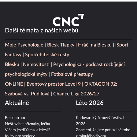
Další témata z našich webů
Moje Psychologie
Blesk Tlapky
Hráči na Blesku
iSport
Fantasy
Spotřebitelské testy
Blesku
Nemovitosti
Psychologika - podcast rozbíjející
psychologické mýty
Fotbalové přestupy
ONLINE
Eventový prostor Level 9
OKTAGON 92:
Szabová vs. Pudilová
Chance Liga 2026/27
Aktuálně
Léto 2026
Epicentrum
Karlovarský filmový festival
Neštovice: příznaky, léčba
2026
V čem jezdí Yamal a Mesii?
Znamení, že jste potkali někoho
Kvízy pro seniory
z minulého života