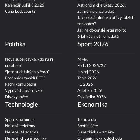
Kalendář úplňků 2026
Astronomické úkazy 2026:
Co je bodycount?
zatmění slunce a další
Jak obléci miminko při vysokých
teplotách?
Jak na dokonalé letní mojito
6 lehkých letních salátů
Politika
Sport 2026
Nová superdávka: kdo na ní
MMA
dosáhne?
Fotbal 2026/27
Sjezd sudetských Němců
Hokej 2026
Proč vláda zavádí EET?
Tenis 2026
Padni komu padni
F1 2026
Výpověď z práce vzor
Atletika 2026
Divoký kačer
Cyklistika 2026
Technologie
Ekonomika
SpaceX na burze
Temu a clo
Nejlepší telefony
Spořicí účty
Nejlepší AI zdarma
Superdávka – změny
Nejlepší chytré hodinky
Chybějící roky k důchodu