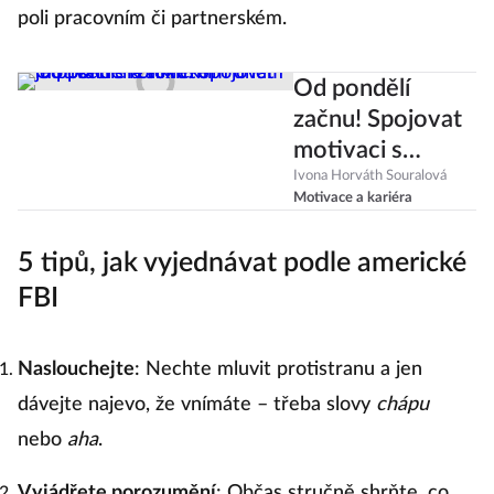
poli pracovním či partnerském.
Od pondělí
začnu! Spojovat
motivaci s
konkrétním
Ivona Horváth Souralová
Motivace a kariéra
dnem je pošetilé
a toxické
5 tipů, jak vyjednávat podle americké
FBI
Naslouchejte
: Nechte mluvit protistranu a jen
dávejte najevo, že vnímáte – třeba slovy
chápu
nebo
aha
.
Vyjádřete porozumění
: Občas stručně shrňte, co