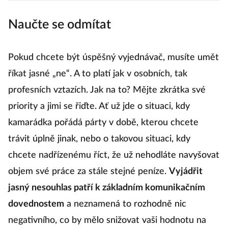
dlouhodobé
Naučte se odmítat
apatie a
pracovní
deprese?
Pokud chcete být úspěšný vyjednávač, musíte umět
říkat jasné „ne“. A to platí jak v osobních, tak
profesních vztazích. Jak na to? Mějte zkrátka své
priority a jimi se řiďte. Ať už jde o situaci, kdy
kamarádka pořádá párty v době, kterou chcete
trávit úplně jinak, nebo o takovou situaci, kdy
chcete nadřízenému říct, že už nehodláte navyšovat
objem své práce za stále stejné peníze.
Vyjádřit
jasný nesouhlas patří k základním komunikačním
dovednostem
a neznamená to rozhodně nic
negativního, co by mělo snižovat vaši hodnotu na