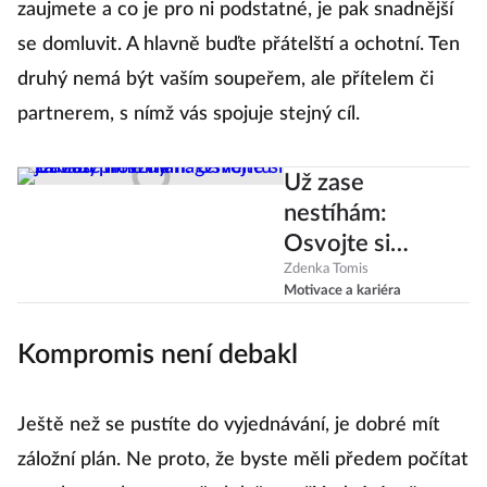
zaujmete a co je pro ni podstatné, je pak snadnější
se domluvit. A hlavně buďte přátelští a ochotní. Ten
druhý nemá být vaším soupeřem, ale přítelem či
partnerem, s nímž vás spojuje stejný cíl.
Už zase
nestíhám:
Osvojte si
základy time
Zdenka Tomis
Motivace a kariéra
managementu
jednou provždy
Kompromis není debakl
Ještě než se pustíte do vyjednávání, je dobré mít
záložní plán. Ne proto, že byste měli předem počítat