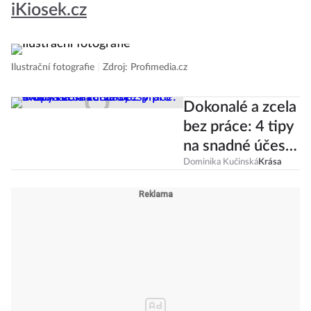
iKiosek.cz
Ilustrační fotografie
|
Zdroj: Profimedia.cz
Dokonalé a zcela
bez práce: 4 tipy
na snadné účesy
pro svěží a
Dominika Kučinská
Krása
zdravé vlasy