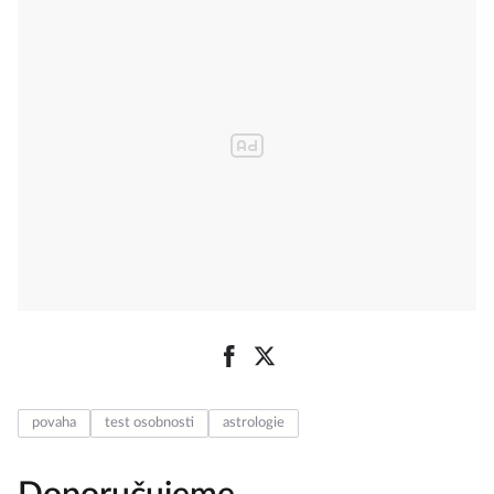
povaha
test osobnosti
astrologie