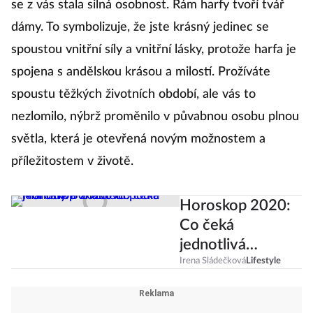
se z vás stala silná osobnost. Rám harfy tvoří tvář
dámy. To symbolizuje, že jste krásný jedinec se
spoustou vnitřní síly a vnitřní lásky, protože harfa je
spojena s andělskou krásou a milostí. Prožíváte
spoustu těžkých životních období, ale vás to
nezlomilo, nýbrž proměnilo v půvabnou osobu plnou
světla, která je otevřená novým možnostem a
příležitostem v životě.
Horoskop 2020:
Co čeká
jednotlivá
znamení podle
Irena Sládečková
Lifestyle
Martiny
Boháčové?