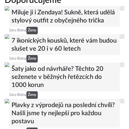
Doporučujeme
Miluje ji i Zendaya! Sukně, která udělá
stylový outfit z obyčejného trička
Sára Blahaj
Ženy
7 ikonických kousků, které vám budou
slušet ve 20 i v 60 letech
Sára Blahaj
Ženy
Šaty jako od návrháře? Těchto 20
seženete v běžných řetězcích do
1000 korun
Sára Blahaj
Ženy
Plavky z výprodejů na poslední chvíli?
Našli jsme ty nejlepší pro každou
postavu