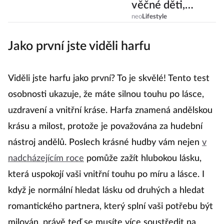
věčné děti,
Kozorozi se zas
neo
Lifestyle
starými rodí
Jako první jste viděli harfu
Viděli jste harfu jako první? To je skvělé! Tento test
osobnosti ukazuje, že máte silnou touhu po lásce,
uzdravení a vnitřní kráse. Harfa znamená andělskou
krásu a milost, protože je považována za hudební
nástroj andělů. Poslech krásné hudby vám nejen
v
nadcházejícím roce
pomůže zažít hlubokou lásku,
která uspokojí vaši vnitřní touhu po míru a lásce. I
když je normální hledat lásku od druhých a hledat
romantického partnera, který splní vaši potřebu být
milován, právě teď se musíte více soustředit na