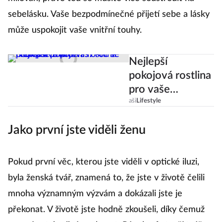
sebelásku. Vaše bezpodmínečné přijetí sebe a lásky
může uspokojit vaše vnitřní touhy.
Nejlepší
pokojová rostlina
pro vaše
znamení! Proč se
aši
Lifestyle
hodí právě pro
Jako první jste viděli ženu
vás?
Pokud první věc, kterou jste viděli v optické iluzi,
byla ženská tvář, znamená to, že jste v životě čelili
mnoha významným výzvám a dokázali jste je
překonat. V životě jste hodně zkoušeli, díky čemuž