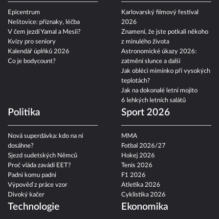
Epicentrum
Karlovarský filmový festival
Neštovice: příznaky, léčba
2026
V čem jezdí Yamal a Mesii?
Znamení, že jste potkali někoho
Kvízy pro seniory
z minulého života
Kalendář úplňků 2026
Astronomické úkazy 2026:
Co je bodycount?
zatmění slunce a další
Jak obléci miminko při vysokých
teplotách?
Jak na dokonalé letní mojito
6 lehkých letních salátů
Politika
Sport 2026
Nová superdávka: kdo na ní
MMA
dosáhne?
Fotbal 2026/27
Sjezd sudetských Němců
Hokej 2026
Proč vláda zavádí EET?
Tenis 2026
Padni komu padni
F1 2026
Výpověď z práce vzor
Atletika 2026
Divoký kačer
Cyklistika 2026
Technologie
Ekonomika