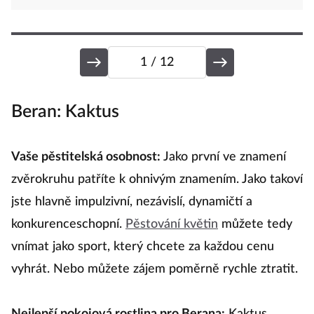
1
/ 12
Beran: Kaktus
B
k
Vaše pěstitelská osobnost:
Jako první ve znamení
zvěrokruhu patříte k ohnivým znamením. Jako takoví
V
jste hlavně impulzivní, nezávislí, dynamičtí a
ov
konkurenceschopní.
Pěstování květin
můžete tedy
po
vnímat jako sport, který chcete za každou cenu
v
vyhrát. Nebo můžete zájem poměrně rychle ztratit.
ho
hl