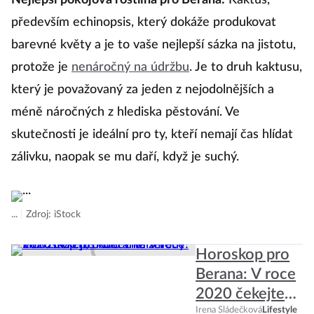
Nejlepší pokojová rostlina pro Berana:
Kaktus,
po
především echinopsis, který dokáže produkovat
ro
barevné květy a je to vaše nejlepší sázka na jistotu,
protože je
nenáročný na údržbu
. Je to druh kaktusu,
N
který je považovaný za jeden z nejodolnějších a
id
méně náročných z hlediska pěstování. Ve
se
skutečnosti je ideální pro ty, kteří nemají čas hlídat
fe
zálivku, naopak se mu daří, když je suchý.
ne
ne
h
...
|
Zdroj: iStock
o
v
Horoskop pro
ro
Berana: V roce
mí
2020 čekejte
konečně
Irena Sládečková
Lifestyle