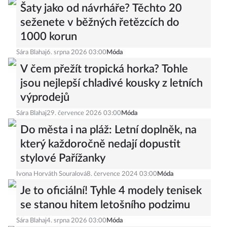
Šaty jako od návrháře? Těchto 20
seženete v běžných řetězcích do
1000 korun
Sára Blahaj
6. srpna 2026 03:00
Móda
V čem přežít tropická horka? Tohle
jsou nejlepší chladivé kousky z letních
výprodejů
Sára Blahaj
29. července 2026 03:00
Móda
Do města i na pláž: Letní doplněk, na
který každoročně nedají dopustit
stylové Pařížanky
Ivona Horváth Souralová
8. července 2024 03:00
Móda
Je to oficiální! Tyhle 4 modely tenisek
se stanou hitem letošního podzimu
Sára Blahaj
4. srpna 2026 03:00
Móda