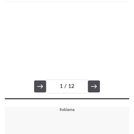
změny! Ve
...
vztazích, nebo
v kariéře?
1
/ 12