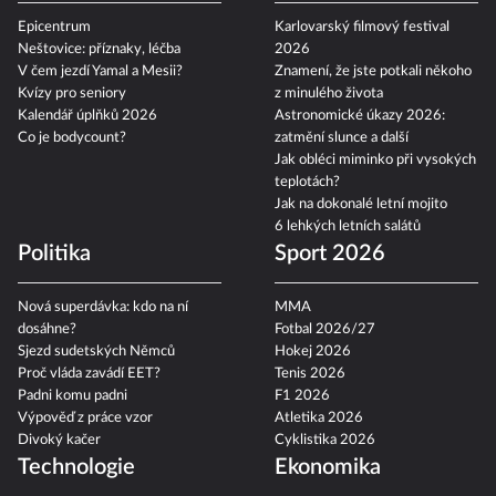
Epicentrum
Karlovarský filmový festival
Neštovice: příznaky, léčba
2026
V čem jezdí Yamal a Mesii?
Znamení, že jste potkali někoho
Kvízy pro seniory
z minulého života
Kalendář úplňků 2026
Astronomické úkazy 2026:
Co je bodycount?
zatmění slunce a další
Jak obléci miminko při vysokých
teplotách?
Jak na dokonalé letní mojito
6 lehkých letních salátů
Politika
Sport 2026
Nová superdávka: kdo na ní
MMA
dosáhne?
Fotbal 2026/27
Sjezd sudetských Němců
Hokej 2026
Proč vláda zavádí EET?
Tenis 2026
Padni komu padni
F1 2026
Výpověď z práce vzor
Atletika 2026
Divoký kačer
Cyklistika 2026
Technologie
Ekonomika