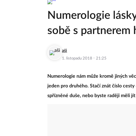
Numerologie lásky:
sobě s partnerem 
aši
·
1. listopadu 2018
21:25
Numerologie nám může kromě jiných věcí pr
jeden pro druhého. Stačí znát číslo cesty o
spřízněné duše, nebo byste raději měli jí