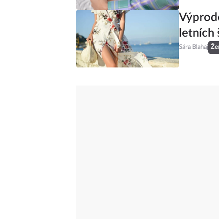
Výprode
letních 
Sára Blahaj
Že