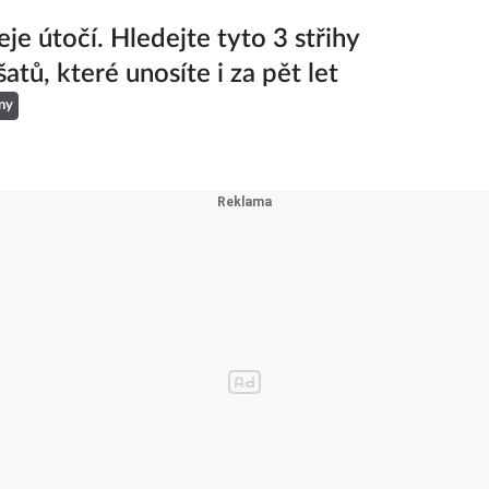
je útočí. Hledejte tyto 3 střihy
šatů, které unosíte i za pět let
ny