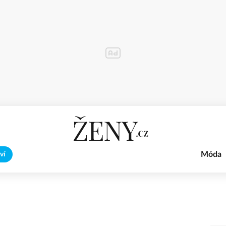
Móda
ví