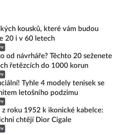
ckých kousků, které vám budou
e 20 i v 60 letech
ny
ko od návrháře? Těchto 20 seženete
ch řetězcích do 1000 korun
ny
iciální! Tyhle 4 modely tenisek se
hitem letošního podzimu
ny
 z roku 1952 k ikonické kabelce:
ichni chtějí Dior Cigale
ny