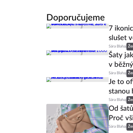
Doporučujeme
7 ikoni
slušet v
Sára Blahaj
Že
Šaty ja
v běžný
Sára Blahaj
Že
Je to of
stanou 
Sára Blahaj
Že
Od šatů
Proč vš
Sára Blahaj
Že