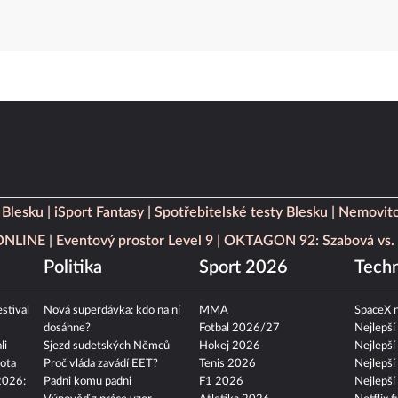
 Blesku
iSport Fantasy
Spotřebitelské testy Blesku
Nemovito
 ONLINE
Eventový prostor Level 9
OKTAGON 92: Szabová vs. 
Politika
Sport 2026
Techn
stival
Nová superdávka: kdo na ní
MMA
SpaceX n
dosáhne?
Fotbal 2026/27
Nejlepší
li
Sjezd sudetských Němců
Hokej 2026
Nejlepší
ota
Proč vláda zavádí EET?
Tenis 2026
Nejlepší
2026:
Padni komu padni
F1 2026
Nejlepší