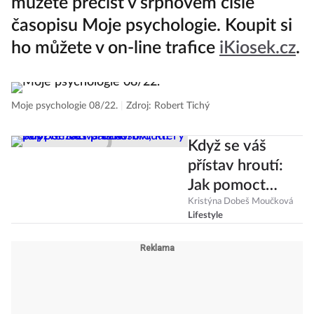
můžete přečíst v srpnovém čísle
časopisu Moje psychologie. Koupit si
ho můžete v on-line trafice
iKiosek.cz
.
Moje psychologie 08/22.
|
Zdroj: Robert Tichý
Když se váš
přístav hroutí:
Jak pomoct
partnerovi, který
Kristýna Dobeš Moučková
Lifestyle
poprvé zažívá
úzkost?