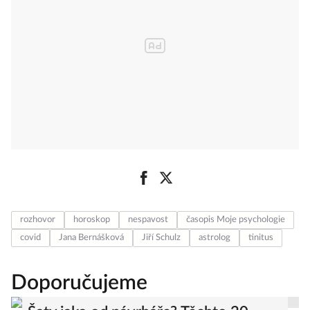
rozhovor
horoskop
nespavost
časopis Moje psychologie
covid
Jana Bernášková
Jiří Schulz
astrolog
tinitus
Doporučujeme