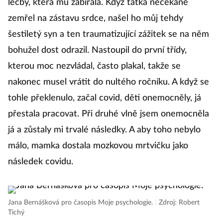
léčby, která mu zabírala. Když taťka nečekaně
zemřel na zástavu srdce, našel ho můj tehdy
šestiletý syn a ten traumatizující zážitek se na něm
bohužel dost odrazil. Nastoupil do první třídy,
kterou moc nezvládal, často plakal, takže se
nakonec musel vrátit do nultého ročníku. A když se
tohle překlenulo, začal covid, děti onemocněly, já
přestala pracovat. Při druhé vlně jsem onemocněla
já a zůstaly mi trvalé následky. A aby toho nebylo
málo, mamka dostala mozkovou mrtvičku jako
následek covidu.
Jana Bernášková pro časopis Moje psychologie.
|
Zdroj: Robert
Tichý