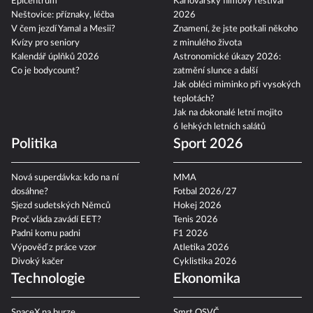
Epicentrum
Karlovarský filmový festival
Neštovice: příznaky, léčba
2026
V čem jezdí Yamal a Mesii?
Znamení, že jste potkali někoho
Kvízy pro seniory
z minulého života
Kalendář úplňků 2026
Astronomické úkazy 2026:
Co je bodycount?
zatmění slunce a další
Jak obléci miminko při vysokých
teplotách?
Jak na dokonalé letní mojito
6 lehkých letních salátů
Politika
Sport 2026
Nová superdávka: kdo na ní
MMA
dosáhne?
Fotbal 2026/27
Sjezd sudetských Němců
Hokej 2026
Proč vláda zavádí EET?
Tenis 2026
Padni komu padni
F1 2026
Výpověď z práce vzor
Atletika 2026
Divoký kačer
Cyklistika 2026
Technologie
Ekonomika
SpaceX na burze
Smrt OSVČ