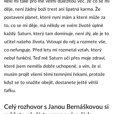
Řekl mi také pro mě velmi důležitou věc, že co se mi
děje, není žádný boží trest ani špatná karma. Že
postavení planet, které nyní mám a které může za
to, co se mi děje, má někdy ve svém životě úplně
každý. Saturn, který tam dominuje, není zlý, ale je to
učitel našeho života. Vstoupí do něj a rozmete vše,
co nefunguje. Před lety mi rozmetal vztah, který
nebyl funkční. Teď mě Saturn učí přes moje zdraví,
které jsem neměla dobře uchopené, a vím, že si
musím projít všemi těmi temnými řekami, protože
když se to snažíte obejít, dostanete ještě větší
ťafku.
Celý rozhovor s Janou Bernáškovou si