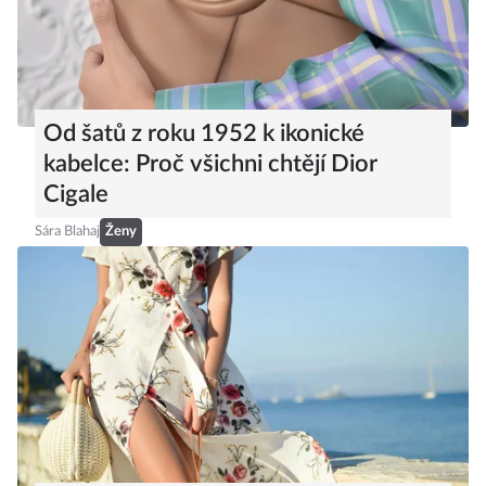
Od šatů z roku 1952 k ikonické
kabelce: Proč všichni chtějí Dior
Cigale
Sára Blahaj
Ženy