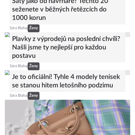
Šaty jako od návrháře? Těchto 20
seženete v běžných řetězcích do
1000 korun
Sára Blahaj
Ženy
Plavky z výprodejů na poslední chvíli?
Našli jsme ty nejlepší pro každou
postavu
Sára Blahaj
Ženy
Je to oficiální! Tyhle 4 modely tenisek
se stanou hitem letošního podzimu
Sára Blahaj
Ženy