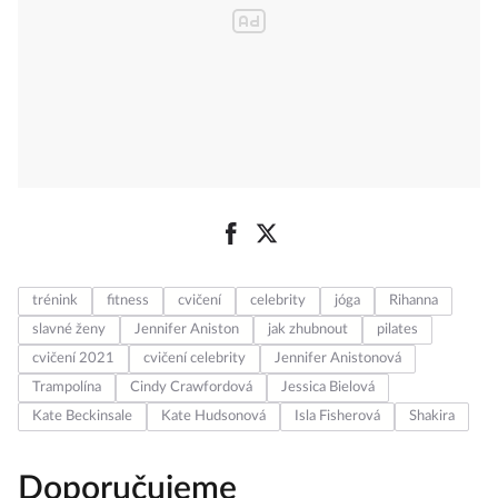
trénink
fitness
cvičení
celebrity
jóga
Rihanna
slavné ženy
Jennifer Aniston
jak zhubnout
pilates
cvičení 2021
cvičení celebrity
Jennifer Anistonová
Trampolína
Cindy Crawfordová
Jessica Bielová
Kate Beckinsale
Kate Hudsonová
Isla Fisherová
Shakira
Doporučujeme