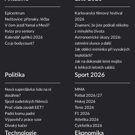
Epicentrum
Karlovarský filmový festival
Neštovice: příznaky, léčba
2026
V čem jezdí Yamal a Mesii?
Znamení, že jste potkali někoho
Kvízy pro seniory
z minulého života
Kalendář úplňků 2026
Astronomické úkazy 2026:
Co je bodycount?
zatmění slunce a další
Jak obléci miminko při vysokých
teplotách?
Jak na dokonalé letní mojito
6 lehkých letních salátů
Politika
Sport 2026
Nová superdávka: kdo na ní
MMA
dosáhne?
Fotbal 2026/27
Sjezd sudetských Němců
Hokej 2026
Proč vláda zavádí EET?
Tenis 2026
Padni komu padni
F1 2026
Výpověď z práce vzor
Atletika 2026
Divoký kačer
Cyklistika 2026
Technologie
Ekonomika