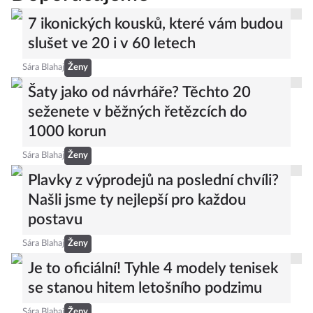
7 ikonických kousků, které vám budou
slušet ve 20 i v 60 letech
Sára Blahaj
Ženy
Šaty jako od návrháře? Těchto 20
seženete v běžných řetězcích do
1000 korun
Sára Blahaj
Ženy
Plavky z výprodejů na poslední chvíli?
Našli jsme ty nejlepší pro každou
postavu
Sára Blahaj
Ženy
Je to oficiální! Tyhle 4 modely tenisek
se stanou hitem letošního podzimu
Sára Blahaj
Ženy