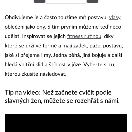
R
Obdivujeme je a často toužíme mít postavu,
vlasy,
oblečení jako ony. S tím prvním můžeme teď něco
udělat. Inspirovat se jejich
fitness rutinou
, díky
Ri
které se drží ve formě a mají zadek, paže, postavu,
ne
jaké si přejeme i my. Jedna běhá, jiná bojuje a další
ať
hledá vnitřní klid a štíhlost v józe. Vyberte si tu,
ob
kterou zkusíte následovat.
tř
Ka
Tip na video: Než začnete cvičit podle
kl
slavných žen, můžete se rozehřát s námi.
co