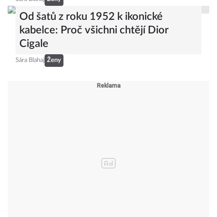
Od šatů z roku 1952 k ikonické
kabelce: Proč všichni chtějí Dior
Cigale
Sára Blahaj
Ženy