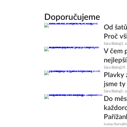
Doporučujeme
Od šatů
Proč vš
Sára Blahaj
3. 
V čem p
nejlepš
Sára Blahaj
29.
Plavky 
jsme ty
Sára Blahaj
5. 
Do měst
každoro
Pařížan
Ivona Horváth