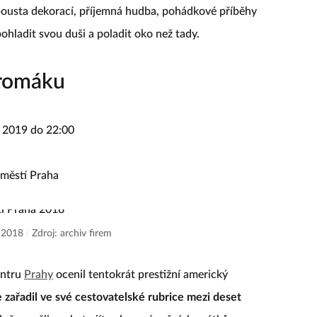
ousta dekorací, příjemná hudba, pohádkové příběhy
pohladit svou duši a poladit oko než tady.
aromáku
a 2019 do 22:00
áměstí Praha
a 2018
|
Zdroj: archiv firem
entru
Prahy
ocenil tentokrát prestižní americký
zařadil ve své cestovatelské rubrice mezi deset