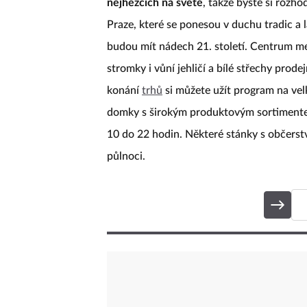
nejhezčích na světě
, takže byste si rozh
Praze, které se ponesou v duchu tradic a l
budou mít nádech 21. století. Centrum me
stromky i vůní jehličí a bílé střechy pro
konání
trhů
si můžete užít program na ve
domky s širokým produktovým sortimente
10 do 22 hodin. Některé stánky s občers
půlnoci.