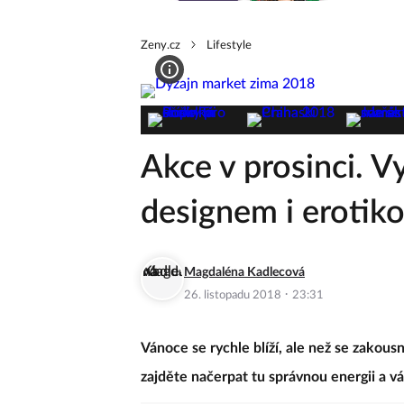
Zeny.cz
Lifestyle
Akce v prosinci. V
designem i erotiko
Magdaléna Kadlecová
·
26. listopadu 2018
23:31
Vánoce se rychle blíží, ale než se zakous
zajděte načerpat tu správnou energii a vá