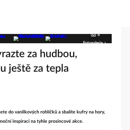
6
Fotogalerie
yrazte za hudbou,
u ještě za tepla
nete do vanilkových rohlíčků a sbalíte kufry na hory,
noční inspiraci na tyhle prosincové akce.