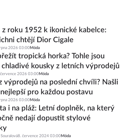
 z roku 1952 k ikonické kabelce:
ichni chtějí Dior Cigale
srpna 2026 03:00
Móda
řežít tropická horka? Tohle jsou
í chladivé kousky z letních výprodejů
 července 2026 03:00
Móda
z výprodejů na poslední chvíli? Našli
 nejlepší pro každou postavu
srpna 2026 03:00
Móda
a i na pláž: Letní doplněk, na který
čně nedají dopustit stylové
ky
 Souralová
8. července 2024 03:00
Móda