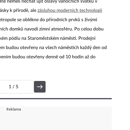
odně neměli nechat ujít oslavy vánočních svátků v
ásky k přírodě, ale
zásluhou moderních technologií
tropole se oblékne do přírodních prvků s živými
dejních domků navodí zimní atmosféru. Po celou dobu
lkém pódiu na Staroměstském náměstí. Prodejní
m budou otevřeny na všech náměstích každý den od
tvením budou otevřeny denně od 10 hodin až do
1
/ 5