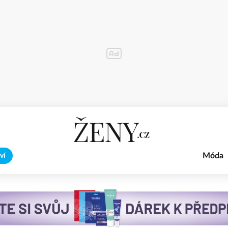
Móda
ví