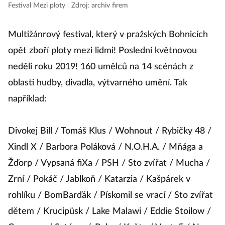
Festival Mezi ploty
|
Zdroj: archiv firem
Multižánrový festival, který v pražských Bohnicích
opět zboří ploty mezi lidmi! Poslední květnovou
neděli roku 2019! 160 umělců na 14 scénách z
oblasti hudby, divadla, výtvarného umění. Tak
například:
Divokej Bill / Tomáš Klus / Wohnout / Rybičky 48 /
Xindl X / Barbora Poláková / N.O.H.A. / Mňága a
Žďorp / Vypsaná fiXa / PSH / Sto zvířat / Mucha /
Zrní / Pokáč / Jablkoň / Katarzia / Kašpárek v
rohlíku / BomBarďák / Pískomil se vrací / Sto zvířat
dětem / Krucipüsk / Lake Malawi / Eddie Stoilow /