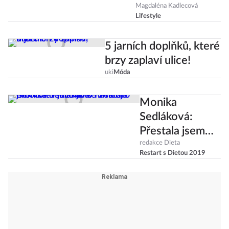
tipů, jak zatočit s
Magdaléna Kadlecová
Lifestyle
jarní únavou
5 jarních doplňků, které
brzy zaplaví ulice!
uki
Móda
Monika
Sedláková:
Přestala jsem
brát jídlo jako
redakce Dieta
Restart s Dietou 2019
nástroj emocí a
všechno se
změnilo