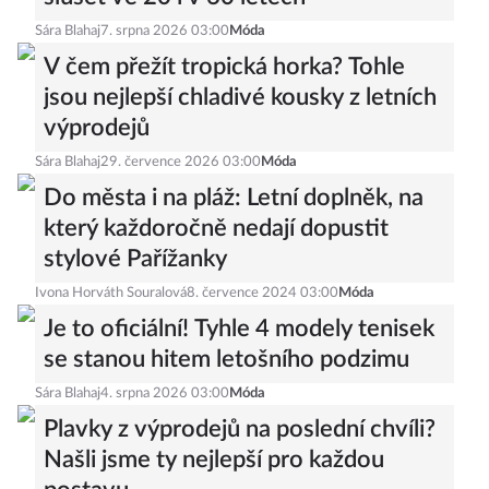
Sára Blahaj
7. srpna 2026 03:00
Móda
V čem přežít tropická horka? Tohle
jsou nejlepší chladivé kousky z letních
výprodejů
Sára Blahaj
29. července 2026 03:00
Móda
Do města i na pláž: Letní doplněk, na
který každoročně nedají dopustit
stylové Pařížanky
Ivona Horváth Souralová
8. července 2024 03:00
Móda
Je to oficiální! Tyhle 4 modely tenisek
se stanou hitem letošního podzimu
Sára Blahaj
4. srpna 2026 03:00
Móda
Plavky z výprodejů na poslední chvíli?
Našli jsme ty nejlepší pro každou