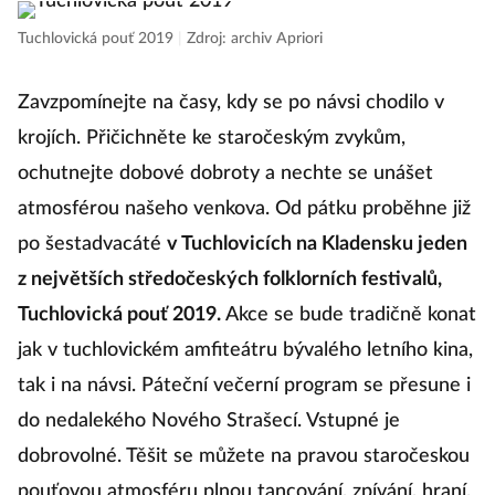
Tuchlovická pouť 2019
|
Zdroj: archiv Apriori
Zavzpomínejte na časy, kdy se po návsi chodilo v
krojích. Přičichněte ke staročeským zvykům,
ochutnejte dobové dobroty a nechte se unášet
atmosférou našeho venkova. Od pátku proběhne již
po šestadvacáté
v Tuchlovicích na Kladensku jeden
z největších středočeských folklorních festivalů,
Tuchlovická pouť 2019.
Akce se bude tradičně konat
jak v tuchlovickém amfiteátru bývalého letního kina,
tak i na návsi. Páteční večerní program se přesune i
do nedalekého Nového Strašecí. Vstupné je
dobrovolné. Těšit se můžete na pravou staročeskou
pouťovou atmosféru plnou tancování, zpívání, hraní,