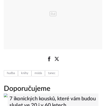
hudba
knihy
móda
tanec
Doporučujeme
7 ikonických kousků, které vám budou
slušet ve 20 i v 60 letech