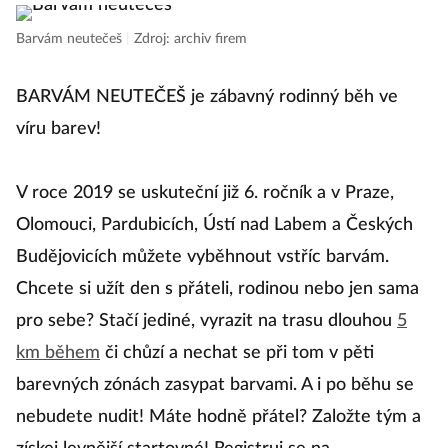
Barvám neutečeš
|
Zdroj: archiv firem
BARVÁM NEUTEČEŠ je zábavný rodinný běh ve
víru barev!
V roce 2019 se uskuteční již 6. ročník a v Praze,
Olomouci, Pardubicích, Ústí nad Labem a Českých
Budějovicích můžete vyběhnout vstříc barvám.
Chcete si užít den s přáteli, rodinou nebo jen sama
pro sebe? Stačí jediné, vyrazit na trasu dlouhou
5
km během
či chůzí a nechat se při tom v pěti
barevných zónách zasypat barvami. A i po běhu se
nebudete nudit! Máte hodně přátel? Založte tým a