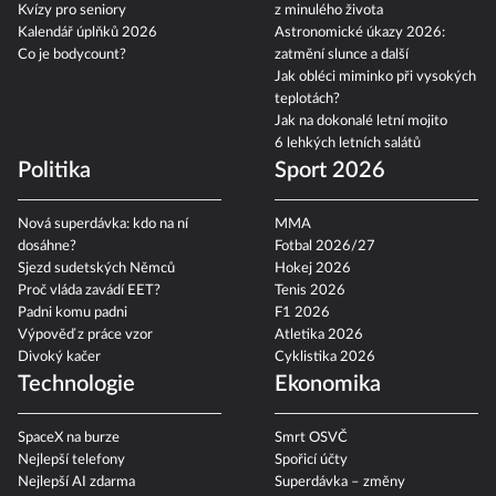
Kvízy pro seniory
z minulého života
Kalendář úplňků 2026
Astronomické úkazy 2026:
Co je bodycount?
zatmění slunce a další
Jak obléci miminko při vysokých
teplotách?
Jak na dokonalé letní mojito
6 lehkých letních salátů
Politika
Sport 2026
Nová superdávka: kdo na ní
MMA
dosáhne?
Fotbal 2026/27
Sjezd sudetských Němců
Hokej 2026
Proč vláda zavádí EET?
Tenis 2026
Padni komu padni
F1 2026
Výpověď z práce vzor
Atletika 2026
Divoký kačer
Cyklistika 2026
Technologie
Ekonomika
SpaceX na burze
Smrt OSVČ
Nejlepší telefony
Spořicí účty
Nejlepší AI zdarma
Superdávka – změny