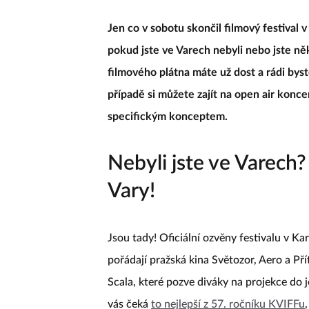
Jen co v sobotu skončil filmový festival
pokud jste ve Varech nebyli nebo jste něk
filmového plátna máte už dost a rádi bys
případě si můžete zajít na open air konce
specifickým konceptem.
Nebyli jste ve Varech?
Vary!
Jsou tady! Oficiální ozvěny festivalu v Ka
pořádají pražská kina Světozor, Aero a Př
Scala, které pozve diváky na projekce do 
vás čeká
to nejlepší z 57. ročníku KVIFFu