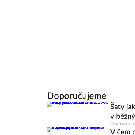
Doporučujeme
Šaty ja
v běžný
Sára Blahaj
6. 
V čem p