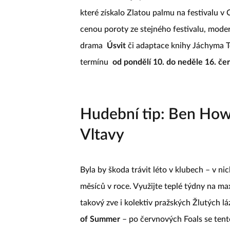
které získalo Zlatou palmu na festivalu v
cenou poroty ze stejného festivalu, mod
drama
Úsvit
či adaptace knihy Jáchyma 
termínu
od pondělí 10. do neděle 16. če
Hudební tip: Ben Howa
Vltavy
Byla by škoda trávit léto v klubech – v n
měsíců v roce. Využijte teplé týdny na m
takový zve i kolektiv pražských Žlutých lá
of Summer
– po červnových Foals se tent