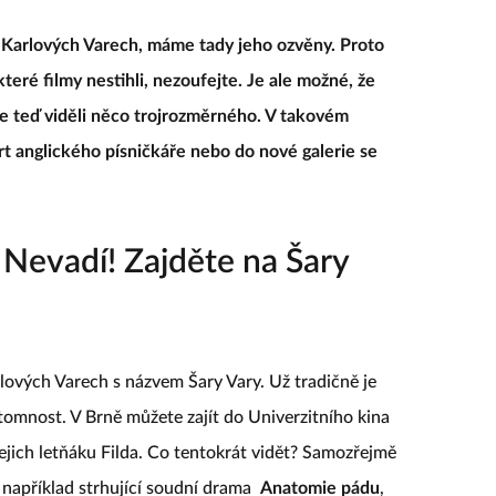
 v Karlových Varech, máme tady jeho ozvěny. Proto
teré filmy nestihli, nezoufejte. Je ale možné, že
te teď viděli něco trojrozměrného. V takovém
rt anglického písničkáře nebo do nové galerie se
 Nevadí! Zajděte na Šary
rlových Varech s názvem Šary Vary. Už tradičně je
ítomnost. V Brně můžete zajít do Univerzitního kina
jejich letňáku Filda. Co tentokrát vidět? Samozřejmě
, například strhující soudní drama
Anatomie pádu
,