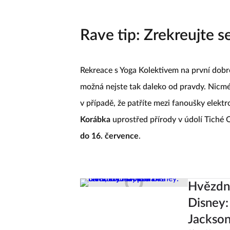
Rave tip: Zrekreujte 
Rekreace s Yoga Kolektivem na první dobro
možná nejste tak daleko od pravdy. Nicmé
v případě, že patříte mezi fanoušky elekt
Korábka
uprostřed přírody v údolí Tiché O
do 16. července
.
Hvězdný
Disney:
Jackso