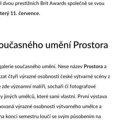
l dvou prestižních Brit Awards společně se svou
úterý 11. července
.
 současného umění Prostora
galerie současného umění. Nese název
Prostora
a
at čtyři výrazné osobnosti české výtvarné scény z
e zde významní malíři, sochaři či fotografové
y jiných umělců, které sami vlastní. První výstava
novaná výrazné osobnosti výtvarného umělce a
s na konci semestru loučí se svým působením na