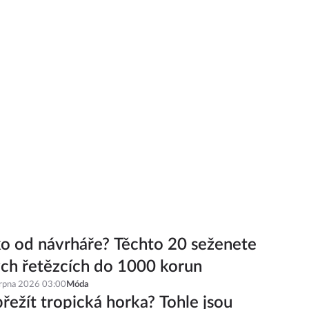
ko od návrháře? Těchto 20 seženete
ch řetězcích do 1000 korun
srpna 2026 03:00
Móda
řežít tropická horka? Tohle jsou