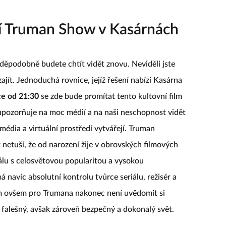
lní Truman Show v Kasárnách
vděpodobně budete chtít vidět znovu. Neviděli jste
jít. Jednoduchá rovnice, jejíž řešení nabízí Kasárna
ce od 21:30
se zde bude promítat tento kultovní film
upozorňuje na moc médií a na naši neschopnost vidět
 média a virtuální prostředí vytvářejí. Truman
t netuší, že od narození žije v obrovských filmových
iálu s celosvětovou popularitou a vysokou
navíc absolutní kontrolu tvůrce seriálu, režisér a
m ovšem pro Trumana nakonec není uvědomit si
t falešný, avšak zároveň bezpečný a dokonalý svět.