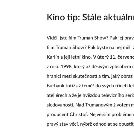
Kino tip: Stále aktuá
Viděli jste film Truman Show? Pak jej pra
film Truman Show? Pak byste na něj měli za
Karlín a její letní kino.
V úterý 11. červen
z roku 1998, který až děsivým způsobem 
hranici mezi skutečností a tím, jaký obraz
Burbank totiž až téměř do svých třiceti le
ateliérech a že je hvězdou televizního ser
sledovaností. Nad Trumanovým životem má 
producent Christof. Největším probléme
pravý stav věcí, nýbrž odhodlat se opusti