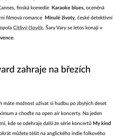
 Cannes, finská komedie
Karaoke blues,
oceněná
erní filmová romance
Minulé životy
, české detektivní
Topola
Citlivý člověk
. Šary Vary se letos konají v
rvence
.
rd zahraje na březích
ich máte možnost užívat si hudbu po zbylých deset
aximum a choďte na open air koncerty. Na jeden
zní, kde se odehraje další ze série koncertů
My kind
okrát můžete těšit na anglického indie folkového