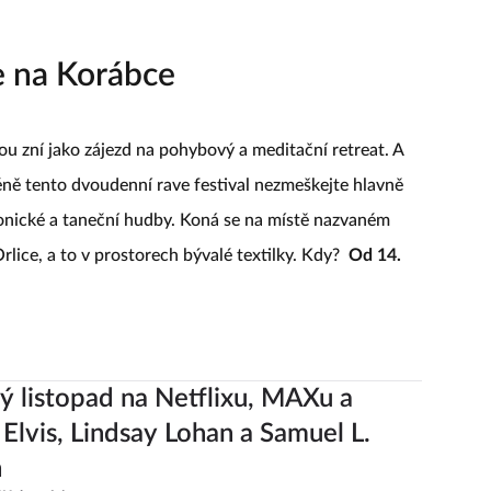
se na Korábce
u zní jako zájezd na pohybový a meditační retreat. A
ně tento dvoudenní rave festival nezmeškejte hlavně
ronické a taneční hudby. Koná se na místě nazvaném
rlice, a to v prostorech bývalé textilky. Kdy?
Od 14.
 listopad na Netflixu, MAXu a
 Elvis, Lindsay Lohan a Samuel L.
n