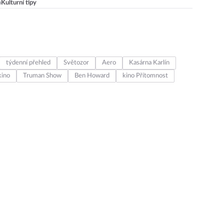
á
Kulturní tipy
týdenní přehled
Světozor
Aero
Kasárna Karlín
kino
Truman Show
Ben Howard
kino Přítomnost