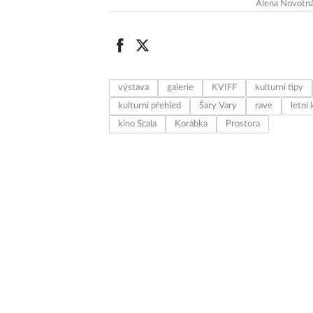
Alena Novotn
výstava
galerie
KVIFF
kulturní tipy
kulturní přehled
Šary Vary
rave
letní 
kino Scala
Korábka
Prostora