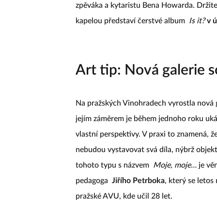
zpěváka a kytaristu Bena Howarda. Držite
kapelou představí čerstvé album
Is it?
v 
Art tip: Nová galerie
Na pražských Vinohradech vyrostla nová 
jejím záměrem je během jednoho roku ukáz
vlastní perspektivy. V praxi to znamená, ž
nebudou vystavovat svá díla, nýbrž objekt
tohoto typu s názvem
Moje, moje…
je vě
pedagoga
Jiřího Petrboka
, který se leto
pražské AVU, kde učil 28 let.