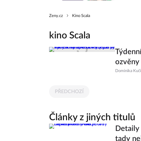
Zeny.cz
Kino Scala
kino Scala
Týdenní
ozvěny 
Dominika Kuč
PŘEDCHOZÍ
Články z jiných titulů
Detaily
tady ne