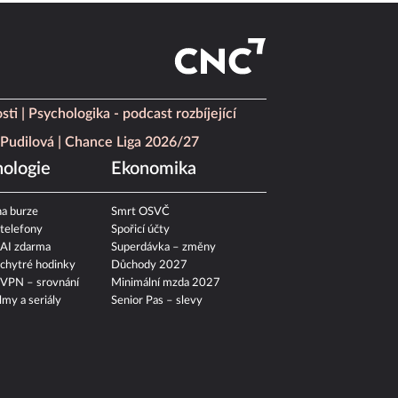
sti
Psychologika - podcast rozbíjející
Pudilová
Chance Liga 2026/27
ologie
Ekonomika
a burze
Smrt OSVČ
 telefony
Spořicí účty
 AI zdarma
Superdávka – změny
 chytré hodinky
Důchody 2027
 VPN – srovnání
Minimální mzda 2027
ilmy a seriály
Senior Pas – slevy