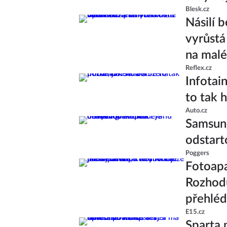
Blesk.cz
Násilí 
vyrůstá
na malé
Reflex.cz
Infotai
to tak h
Auto.cz
Samsung
odstart
Poggers
Fotoapa
Rozhodu
přehlé
E15.cz
Sparta 