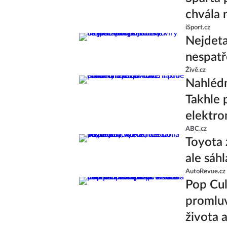
chvála 
iSport.cz
Nejdeta
nespatř
Živě.cz
Nahlédn
Takhle 
elektro
ABC.cz
Toyota 
ale sáhl
AutoRevue.cz
Pop Cul
promluv
života 