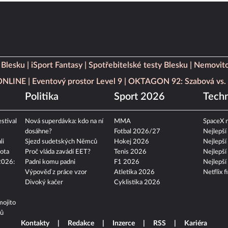
 Blesku
iSport Fantasy
Spotřebitelské testy Blesku
Nemovito
 ONLINE
Eventový prostor Level 9
OKTAGON 92: Szabová vs. 
Politika
Sport 2026
Techn
stival
Nová superdávka: kdo na ní
MMA
SpaceX n
dosáhne?
Fotbal 2026/27
Nejlepší
li
Sjezd sudetských Němců
Hokej 2026
Nejlepší
ota
Proč vláda zavádí EET?
Tenis 2026
Nejlepší
2026:
Padni komu padni
F1 2026
Nejlepší
Výpověď z práce vzor
Atletika 2026
Netflix f
Divoký kačer
Cyklistika 2026
mojito
tů
Kontakty
Redakce
Inzerce
RSS
Kariéra