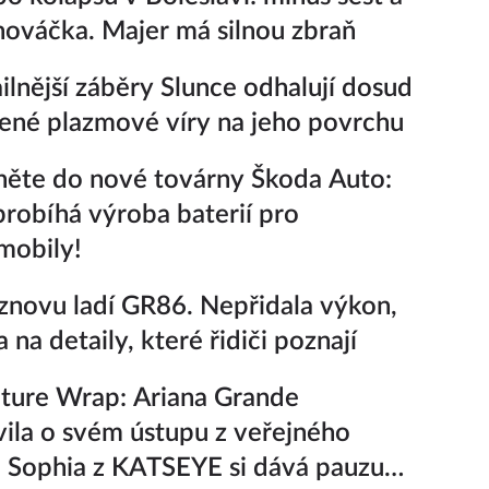
nováčka. Majer má silnou zbraň
ilnější záběry Slunce odhalují dosud
ené plazmové víry na jeho povrchu
ěte do nové továrny Škoda Auto:
probíhá výroba baterií pro
mobily!
znovu ladí GR86. Nepřidala výkon,
a na detaily, které řidiči poznají
ture Wrap: Ariana Grande
ila o svém ústupu z veřejného
a Sophia z KATSEYE si dává pauzu