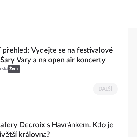
 přehled: Vydejte se na festivalové
Šary Vary a na open air koncerty
inská
Ženy
DALŠÍ
 aféry Decroix s Havránkem: Kdo je
jvětší královna?