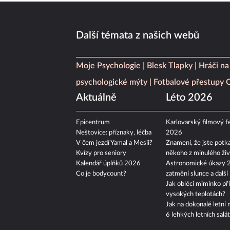
Další témata z našich webů
Moje Psychologie
Blesk Tlapky
Hráči na
psychologické mýty
Fotbalové přestupy
Aktuálně
Léto 2026
Epicentrum
Karlovarský filmový fe
Neštovice: příznaky, léčba
2026
V čem jezdí Yamal a Mesii?
Znamení, že jste potka
Kvízy pro seniory
někoho z minulého živ
Kalendář úplňků 2026
Astronomické úkazy 
Co je bodycount?
zatmění slunce a další
Jak obléci miminko při
vysokých teplotách?
Jak na dokonalé letní 
6 lehkých letních salá