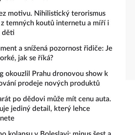
bez motivu. Nihilistický terorismus
 z temných koutů internetu a míří i
 děti
nment a snížená pozornost řidiče: Je
orké, jak se říká?
 okouzlil Prahu dronovou show k
ování prodeje nových produktů
rát po dědovi může mít cenu auta.
je jediný detail, který lehce
dnete
po kolapsu v Boleslavi: minus šest a