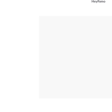
HeyFomo
od skup