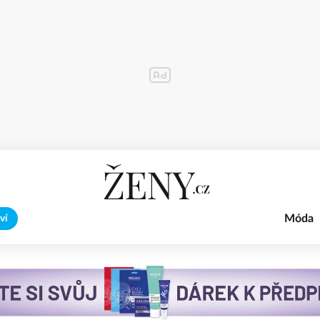
Móda
ví