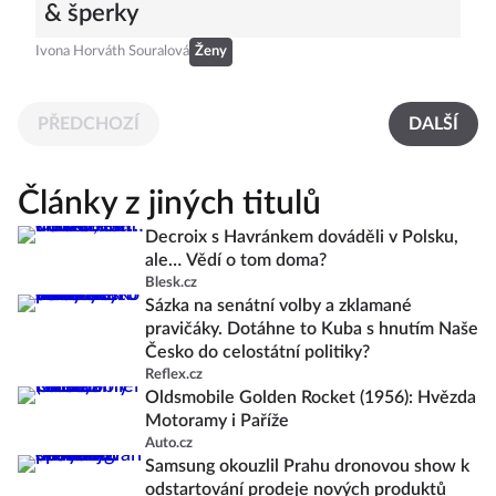
& šperky
Ivona Horváth Souralová
Ženy
PŘEDCHOZÍ
DALŠÍ
Články z jiných titulů
Decroix s Havránkem dováděli v Polsku,
ale… Vědí o tom doma?
Blesk.cz
Sázka na senátní volby a zklamané
pravičáky. Dotáhne to Kuba s hnutím Naše
Česko do celostátní politiky?
Reflex.cz
Oldsmobile Golden Rocket (1956): Hvězda
Motoramy i Paříže
Auto.cz
Samsung okouzlil Prahu dronovou show k
odstartování prodeje nových produktů