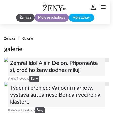
Ženy.cz
Moje psychologie
Moje zdraví
Zeny.cz
Galerie
galerie
Zemřel idol Alain Delon. Připomeňte
si, proč ho ženy dodnes milují
Alena Novotná
Ženy
Týdenní přehled: Vánoční markety,
výstava aut Jamese Bonda i večírek v
klášteře
Kateřina Horáková
Ženy