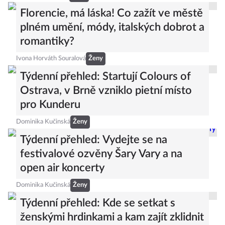
Florencie, má láska! Co zažít ve městě
plném umění, módy, italských dobrot a
romantiky?
Ivona Horváth Souralová
Ženy
Týdenní přehled: Startují Colours of
Ostrava, v Brně vzniklo pietní místo
pro Kunderu
Dominika Kučinská
Ženy
Týdenní přehled: Vydejte se na
festivalové ozvěny Šary Vary a na
open air koncerty
Dominika Kučinská
Ženy
Týdenní přehled: Kde se setkat s
ženskými hrdinkami a kam zajít zklidnit