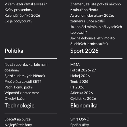
V čem jezdí Yamal a Mesii?
Znamení, že jste potkali někoho
Kvízy pro seniory
z minulého života
Kalendář úplňků 2026
Astronomické úkazy 2026:
Co je bodycount?
zatmění slunce a další
Jak obléci miminko při vysokých
teplotách?
Jak na dokonalé letní mojito
6 lehkých letních salátů
Politika
Sport 2026
Nová superdávka: kdo na ní
MMA
dosáhne?
Fotbal 2026/27
Sjezd sudetských Němců
Hokej 2026
Proč vláda zavádí EET?
Tenis 2026
Padni komu padni
F1 2026
Výpověď z práce vzor
Atletika 2026
Divoký kačer
Cyklistika 2026
Technologie
Ekonomika
SpaceX na burze
Smrt OSVČ
Nejlepší telefony
Spořicí účty