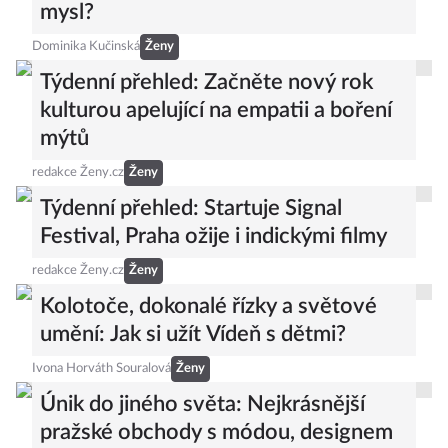
mysl?
Dominika Kučinská
Ženy
Týdenní přehled: Začněte nový rok
kulturou apelující na empatii a boření
mýtů
redakce Ženy.cz
Ženy
Týdenní přehled: Startuje Signal
Festival, Praha ožije i indickými filmy
redakce Ženy.cz
Ženy
Kolotoče, dokonalé řízky a světové
umění: Jak si užít Vídeň s dětmi?
Ivona Horváth Souralová
Ženy
Únik do jiného světa: Nejkrásnější
pražské obchody s módou, designem