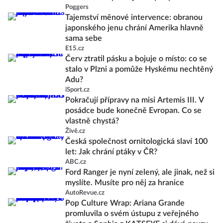
Poggers
Tajemství měnové intervence: obranou
japonského jenu chrání Amerika hlavně
sama sebe
E15.cz
Červ ztratil pásku a bojuje o místo: co se
stalo v Plzni a pomůže Hyskému nechtěný
Adu?
iSport.cz
Pokračují přípravy na misi Artemis III. V
posádce bude konečně Evropan. Co se
vlastně chystá?
Živě.cz
Česká společnost ornitologická slaví 100
let: Jak chrání ptáky v ČR?
ABC.cz
Ford Ranger je nyní zelený, ale jinak, než si
myslíte. Musíte pro něj za hranice
AutoRevue.cz
Pop Culture Wrap: Ariana Grande
promluvila o svém ústupu z veřejného