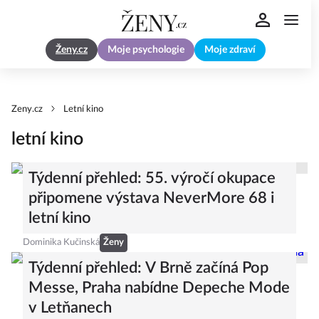
Ženy.cz
Moje psychologie
Moje zdraví
Zeny.cz
Letní kino
letní kino
Týdenní přehled: 55. výročí okupace
připomene výstava NeverMore 68 i
letní kino
Dominika Kučinská
Ženy
Týdenní přehled: V Brně začíná Pop
Messe, Praha nabídne Depeche Mode
v Letňanech