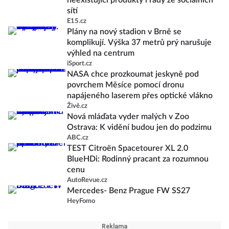
neexistující produkty i rady ze sociálních
sítí
E15.cz
Plány na nový stadion v Brně se
komplikují. Výška 37 metrů prý narušuje
výhled na centrum
iSport.cz
NASA chce prozkoumat jeskyně pod
povrchem Měsíce pomocí dronu
napájeného laserem přes optické vlákno
Živě.cz
Nová mláďata vyder malých v Zoo
Ostrava: K vidění budou jen do podzimu
ABC.cz
TEST Citroën Spacetourer XL 2.0
BlueHDi: Rodinný pracant za rozumnou
cenu
AutoRevue.cz
Mercedes- Benz Prague FW SS27
HeyFomo