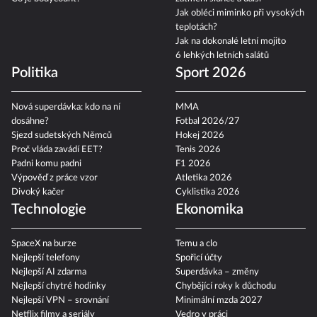
Jak obléci miminko při vysokých
teplotách?
Jak na dokonalé letní mojito
6 lehkých letních salátů
Politika
Sport 2026
Nová superdávka: kdo na ní
MMA
dosáhne?
Fotbal 2026/27
Sjezd sudetských Němců
Hokej 2026
Proč vláda zavádí EET?
Tenis 2026
Padni komu padni
F1 2026
Výpověď z práce vzor
Atletika 2026
Divoký kačer
Cyklistika 2026
Technologie
Ekonomika
SpaceX na burze
Temu a clo
Nejlepší telefony
Spořicí účty
Nejlepší AI zdarma
Superdávka – změny
Nejlepší chytré hodinky
Chybějící roky k důchodu
Nejlepší VPN – srovnání
Minimální mzda 2027
Netflix filmy a seriály
Vedro v práci