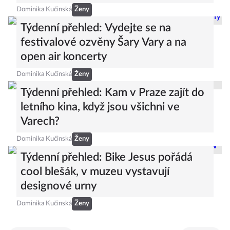
Dominika Kučinská
Ženy
Týdenní přehled: Vydejte se na
festivalové ozvěny Šary Vary a na
open air koncerty
Dominika Kučinská
Ženy
Týdenní přehled: Kam v Praze zajít do
letního kina, když jsou všichni ve
Varech?
Dominika Kučinská
Ženy
Týdenní přehled: Bike Jesus pořádá
cool blešák, v muzeu vystavují
designové urny
Dominika Kučinská
Ženy