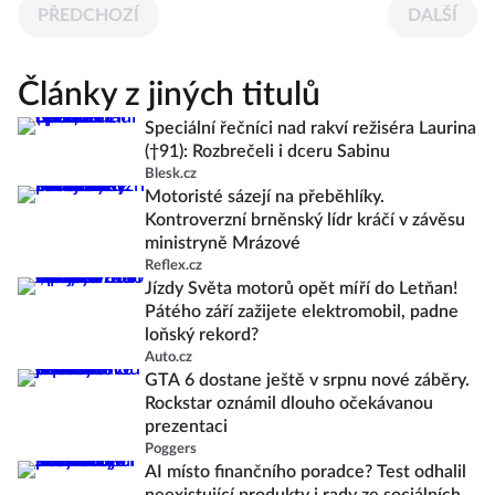
PŘEDCHOZÍ
DALŠÍ
Články z jiných titulů
Speciální řečníci nad rakví režiséra Laurina
(†91): Rozbrečeli i dceru Sabinu
Blesk.cz
Motoristé sázejí na přeběhlíky.
Kontroverzní brněnský lídr kráčí v závěsu
ministryně Mrázové
Reflex.cz
Jízdy Světa motorů opět míří do Letňan!
Pátého září zažijete elektromobil, padne
loňský rekord?
Auto.cz
GTA 6 dostane ještě v srpnu nové záběry.
Rockstar oznámil dlouho očekávanou
prezentaci
Poggers
AI místo finančního poradce? Test odhalil