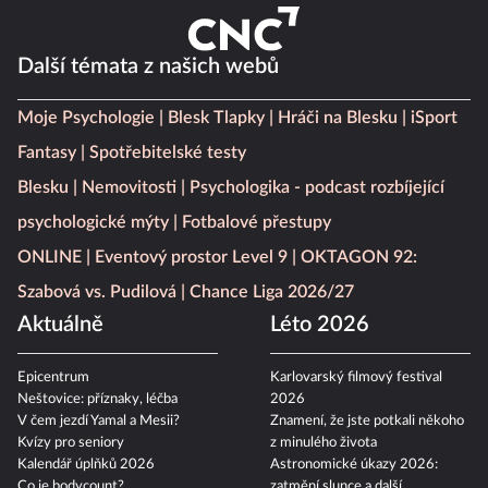
Další témata z našich webů
Moje Psychologie
Blesk Tlapky
Hráči na Blesku
iSport
Fantasy
Spotřebitelské testy
Blesku
Nemovitosti
Psychologika - podcast rozbíjející
psychologické mýty
Fotbalové přestupy
ONLINE
Eventový prostor Level 9
OKTAGON 92:
Szabová vs. Pudilová
Chance Liga 2026/27
Aktuálně
Léto 2026
Epicentrum
Karlovarský filmový festival
Neštovice: příznaky, léčba
2026
V čem jezdí Yamal a Mesii?
Znamení, že jste potkali někoho
Kvízy pro seniory
z minulého života
Kalendář úplňků 2026
Astronomické úkazy 2026:
Co je bodycount?
zatmění slunce a další