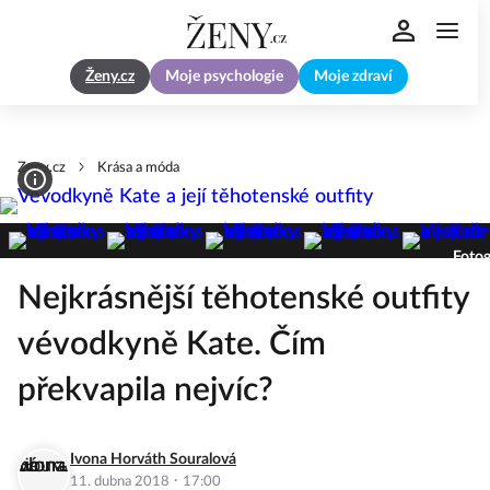
Ženy.cz
Moje psychologie
Moje zdraví
Zeny.cz
Krása a móda
Fotog
Nejkrásnější těhotenské outfity
vévodkyně Kate. Čím
překvapila nejvíc?
Ivona Horváth Souralová
·
11. dubna 2018
17:00