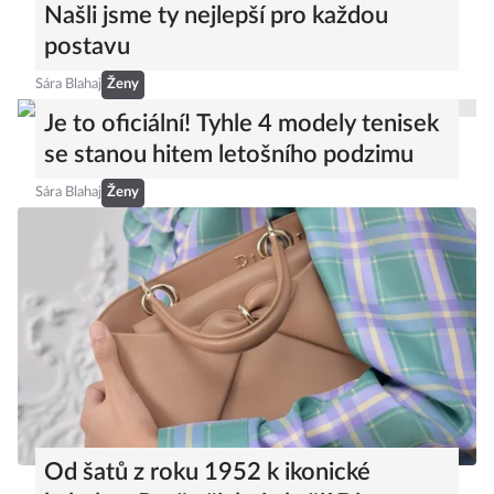
Našli jsme ty nejlepší pro každou
postavu
Sára Blahaj
Ženy
Je to oficiální! Tyhle 4 modely tenisek
se stanou hitem letošního podzimu
Sára Blahaj
Ženy
Od šatů z roku 1952 k ikonické