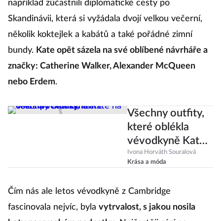
například zúčastnili diplomatické cesty po
Skandinávii, která si vyžádala dvojí velkou večerní,
několik koktejlek a kabátů a také pořádné zimní
bundy.
Kate opět sázela na své oblíbené návrháře a
značky: Catherine Walker, Alexander McQueen
nebo Erdem
.
Všechny outfity,
které oblékla
vévodkyně Kate
na cestě po
Ivona Horváth Souralová
Krása a móda
Skandinávii
Čím nás ale letos vévodkyně z Cambridge
fascinovala nejvíc, byla
vytrvalost, s jakou nosila