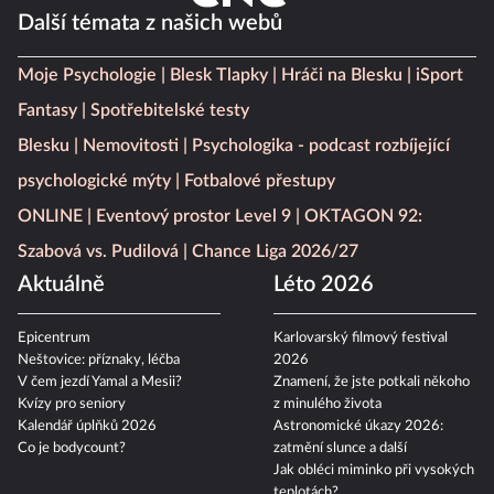
Další témata z našich webů
Moje Psychologie
Blesk Tlapky
Hráči na Blesku
iSport
Fantasy
Spotřebitelské testy
Blesku
Nemovitosti
Psychologika - podcast rozbíjející
psychologické mýty
Fotbalové přestupy
ONLINE
Eventový prostor Level 9
OKTAGON 92:
Szabová vs. Pudilová
Chance Liga 2026/27
Aktuálně
Léto 2026
Epicentrum
Karlovarský filmový festival
Neštovice: příznaky, léčba
2026
V čem jezdí Yamal a Mesii?
Znamení, že jste potkali někoho
Kvízy pro seniory
z minulého života
Kalendář úplňků 2026
Astronomické úkazy 2026:
Co je bodycount?
zatmění slunce a další
Jak obléci miminko při vysokých
teplotách?