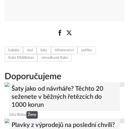
kabáty
styl
šaty
těhotenství
outfity
Kate Middleton
vévodkyně Kate
Doporučujeme
Šaty jako od návrháře? Těchto 20
seženete v běžných řetězcích do
1000 korun
Sára Blahaj
Ženy
Plavky z výprodejů na poslední chvíli?