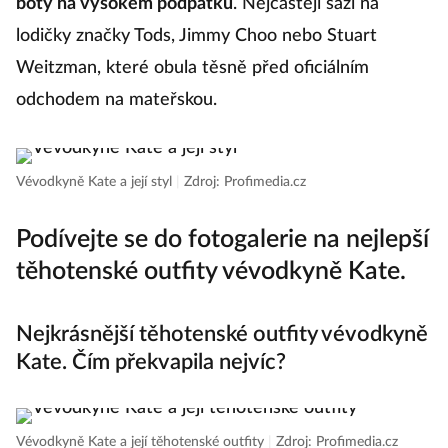
boty na vysokém podpatku
. Nejčastěji sází na
lodičky značky Tods, Jimmy Choo nebo Stuart
Weitzman, které obula těsně před oficiálním
odchodem na mateřskou.
Vévodkyně Kate a její styl
|
Zdroj: Profimedia.cz
Podívejte se do fotogalerie na nejlepší
těhotenské outfity vévodkyně Kate.
Nejkrásnější těhotenské outfity vévodkyně
Kate. Čím překvapila nejvíc?
Vévodkyně Kate a její těhotenské outfity
|
Zdroj: Profimedia.cz