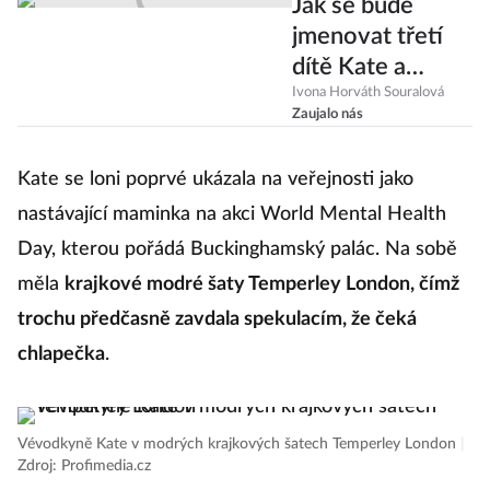
Jak se bude
jmenovat třetí
dítě Kate a
Williama? Tohle
Ivona Horváth Souralová
Zaujalo nás
jsou tipy
bookmakerů!
Kate se loni poprvé ukázala na veřejnosti jako
nastávající maminka na akci World Mental Health
Day, kterou pořádá Buckinghamský palác. Na sobě
měla
krajkové modré šaty Temperley London, čímž
trochu předčasně zavdala spekulacím, že čeká
chlapečka
.
Vévodkyně Kate v modrých krajkových šatech Temperley London
|
Zdroj: Profimedia.cz