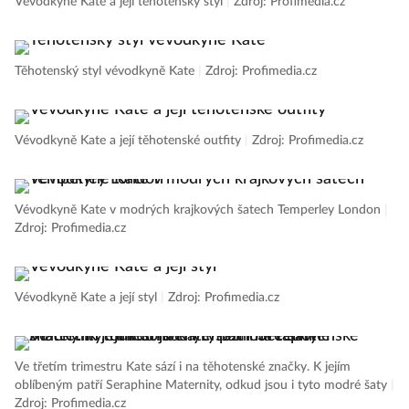
Vévodkyně Kate a její těhotenský styl
|
Zdroj: Profimedia.cz
Těhotenský styl vévodkyně Kate
|
Zdroj: Profimedia.cz
Vévodkyně Kate a její těhotenské outfity
|
Zdroj: Profimedia.cz
Vévodkyně Kate v modrých krajkových šatech Temperley London
|
Zdroj: Profimedia.cz
Vévodkyně Kate a její styl
|
Zdroj: Profimedia.cz
Ve třetím trimestru Kate sází i na těhotenské značky. K jejím
oblíbeným patří Seraphine Maternity, odkud jsou i tyto modré šaty
|
Zdroj: Profimedia.cz