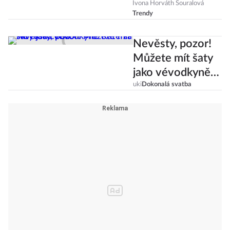
Momenty, kdy
Ivona Horváth Souralová
Trendy
vypadaly jako
sestry
Nevěsty, pozor!
Můžete mít šaty
jako vévodkyně
Kate za skvělou
uki
Dokonalá svatba
cenu!