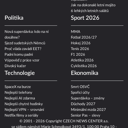
Jak na dokonalé letní mojito
6 lehkých letních salátů
Politika
Sport 2026
Nová superdávka: kdo na ní
MMA
dosáhne?
Fotbal 2026/27
Sjezd sudetských Němců
Hokej 2026
Proč vláda zavádí EET?
Tenis 2026
Padni komu padni
F1 2026
Výpověď z práce vzor
Atletika 2026
Divoký kačer
Cyklistika 2026
Technologie
Ekonomika
SpaceX na burze
Smrt OSVČ
Nejlepší telefony
Spořicí účty
Nejlepší AI zdarma
Superdávka – změny
Nejlepší chytré hodinky
Důchody 2027
Nejlepší VPN – srovnání
Minimální mzda 2027
Netflix filmy a seriály
Senior Pas – slevy
© 2001 - 2026 Copyright
CZECH NEWS CENTER a.s.
se sídlem náměstí Marie Schmolkové 3493/1, 100 00 Praha 10 -