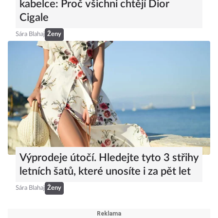
kabelce: Proč všichni chtějí Dior
Cigale
Sára Blahaj
Ženy
Výprodeje útočí. Hledejte tyto 3 střihy
letních šatů, které unosíte i za pět let
Sára Blahaj
Ženy