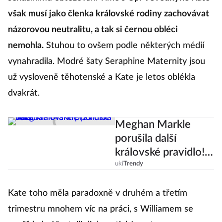
však musí jako členka královské rodiny zachovávat
názorovou neutralitu, a tak si černou obléci
nemohla.
Stuhou to ovšem podle některých médií
vynahradila. Modré šaty Seraphine Maternity jsou
už vysloveně těhotenské a Kate je letos oblékla
dvakrát.
Meghan Markle
porušila další
královské pravidlo!
Jaké?
uki
Trendy
Kate toho měla paradoxně v druhém a třetím
trimestru mnohem víc na práci, s Williamem se