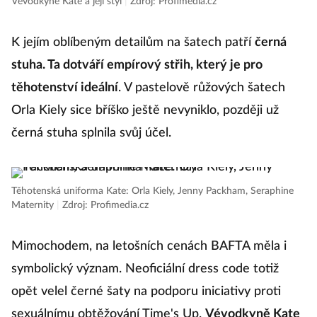
Vévodkyně Kate a její styl
|
Zdroj: Profimedia.cz
K jejím oblíbeným detailům na šatech patří
černá
stuha. Ta dotváří empírový střih, který je pro
těhotenství ideální
. V pastelově růžových šatech
Orla Kiely sice bříško ještě nevyniklo, později už
černá stuha splnila svůj účel.
Těhotenská uniforma Kate: Orla Kiely, Jenny Packham, Seraphine
Maternity
|
Zdroj: Profimedia.cz
Mimochodem, na letošních cenách BAFTA měla i
symbolický význam. Neoficiální dress code totiž
opět velel černé šaty na podporu iniciativy proti
sexuálnímu obtěžování Time's Up.
Vévodkyně Kate