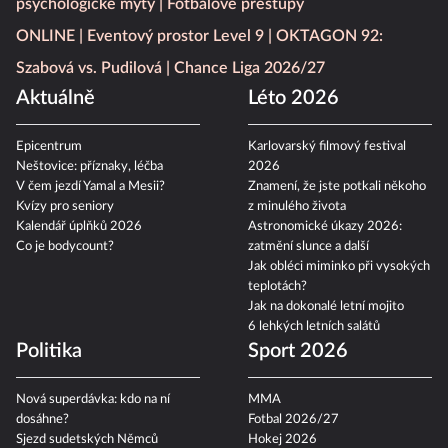
psychologické mýty
Fotbalové přestupy
ONLINE
Eventový prostor Level 9
OKTAGON 92:
Szabová vs. Pudilová
Chance Liga 2026/27
Aktuálně
Léto 2026
Epicentrum
Karlovarský filmový festival
Neštovice: příznaky, léčba
2026
V čem jezdí Yamal a Mesii?
Znamení, že jste potkali někoho
Kvízy pro seniory
z minulého života
Kalendář úplňků 2026
Astronomické úkazy 2026:
Co je bodycount?
zatmění slunce a další
Jak obléci miminko při vysokých
teplotách?
Jak na dokonalé letní mojito
6 lehkých letních salátů
Politika
Sport 2026
Nová superdávka: kdo na ní
MMA
dosáhne?
Fotbal 2026/27
Sjezd sudetských Němců
Hokej 2026