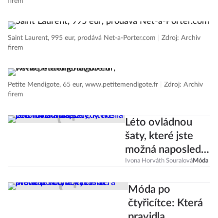
firem
Saint Laurent, 995 eur, prodává Net-a-Porter.com
|
Zdroj: Archiv
firem
Petite Mendigote, 65 eur, www.petitemendigote.fr
|
Zdroj: Archiv
firem
Léto ovládnou
šaty, které jste
možná naposledy
nosila jako malá
Ivona Horváth Souralová
Móda
holka!
Móda po
čtyřicítce: Která
pravidla