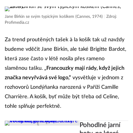
Jane Birkin se svým typickým košíkem (Cannes, 1974)
|
Zdroj:
Profimedia.cz
Za trend proutěných tašek à la košík tak už navždy
budeme vděčit Jane Birkin, ale také Brigitte Bardot,
která zase často v létě nosila přes rameno
slaměnou tašku. „
Francouzky mají rády, když jejich
značka nevyřvává své logo,“
vysvětluje v jednom z
rozhovorů Londýňanka narozená v Paříži Camille
Charrière. A košík, byť může být třeba od Celine,
tohle splňuje perfektně.
Pohodlné jarní