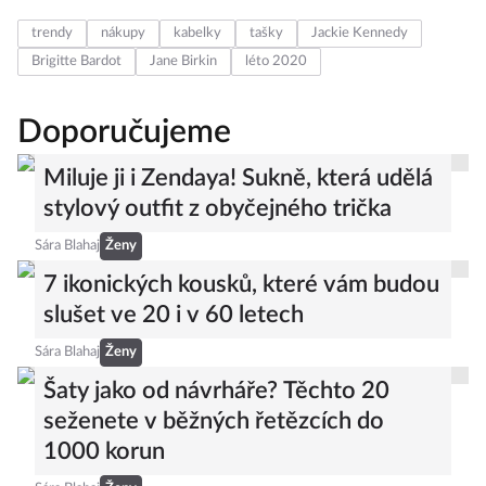
trendy
nákupy
kabelky
tašky
Jackie Kennedy
Brigitte Bardot
Jane Birkin
léto 2020
Doporučujeme
Miluje ji i Zendaya! Sukně, která udělá
stylový outfit z obyčejného trička
Sára Blahaj
Ženy
7 ikonických kousků, které vám budou
slušet ve 20 i v 60 letech
Sára Blahaj
Ženy
Šaty jako od návrháře? Těchto 20
seženete v běžných řetězcích do
1000 korun