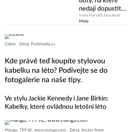
boty, na které
nedají dopustit
Francouzky.
Ivona Horváth Souralová
Móda
Víme, kde je
koupíte!
Celine
|
Zdroj: Profimedia.cz
Kde právě teď koupíte stylovou
kabelku na léto? Podívejte se do
fotogalerie na naše tipy.
Ve stylu Jackie Kennedy i Jane Birkin:
Kabelky, které ovládnou letošní léto
Mango, 799 Kč, www.mango.com
|
Zdroj: Archiv firem