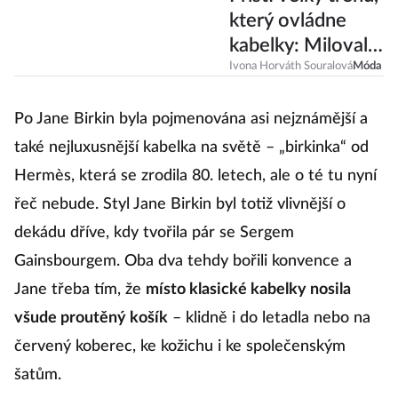
který ovládne
kabelky: Milovala
ho i Jackie
Ivona Horváth Souralová
Móda
Kennedy!
Po Jane Birkin byla pojmenována asi nejznámější a
také nejluxusnější kabelka na světě – „birkinka“ od
Hermès, která se zrodila 80. letech, ale o té tu nyní
řeč nebude. Styl Jane Birkin byl totiž vlivnější o
dekádu dříve, kdy tvořila pár se Sergem
Gainsbourgem. Oba dva tehdy bořili konvence a
Jane třeba tím, že
místo klasické kabelky nosila
všude proutěný košík
– klidně i do letadla nebo na
červený koberec, ke kožichu i ke společenským
šatům.