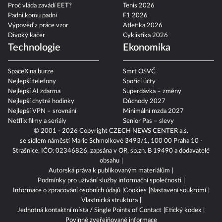
Proč vláda zavádí EET?
Tenis 2026
Padni komu padni
F1 2026
Výpověď z práce vzor
Atletika 2026
Divoký kačer
Cyklistika 2026
Technologie
Ekonomika
SpaceX na burze
Smrt OSVČ
Nejlepší telefony
Spořicí účty
Nejlepší AI zdarma
Superdávka – změny
Nejlepší chytré hodinky
Důchody 2027
Nejlepší VPN – srovnání
Minimální mzda 2027
Netflix filmy a seriály
Senior Pas – slevy
© 2001 - 2026 Copyright
CZECH NEWS CENTER a.s.
se sídlem náměstí Marie Schmolkové 3493/1, 100 00 Praha 10 -
Strašnice, IČO: 02346826, zapsána v OR, sp.zn. B 19490 a dodavatelé
obsahu
Autorská práva k publikovaným materiálům
Podmínky pro užívání služby informační společnosti
Informace o zpracování osobních údajů
Cookies
Nastavení soukromí
Vlastnická struktura
Jednotná kontaktní místa / Single Points of Contact
Etický kodex
Povinně zveřejňované informace