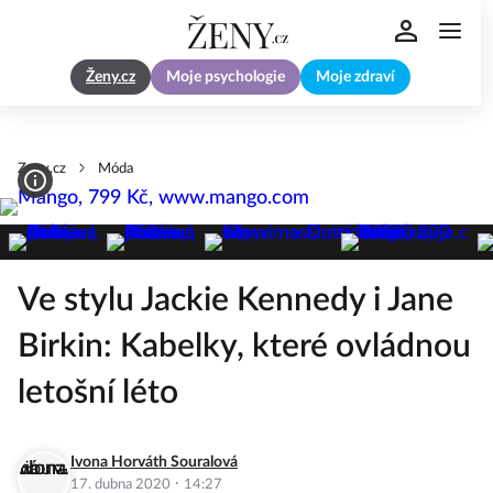
Ženy.cz
Moje psychologie
Moje zdraví
Zeny.cz
Móda
Ve stylu Jackie Kennedy i Jane
Birkin: Kabelky, které ovládnou
letošní léto
Ivona Horváth Souralová
·
17. dubna 2020
14:27