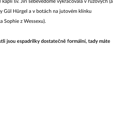
 kapli sv. Jiří sebevědomě vykračovala v růžových (a
y Gül Hürgel a v botách na jutovém klínku
a Sophie z Wessexu).
tli jsou espadrilky dostatečně formální, tady máte