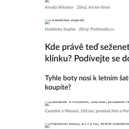
Amelia Windsor
|
Zdroj: Archiv firem
Hraběnka Sophie
|
Zdroj: Profimedia.cz
Kde právě teď sežene
klínku? Podívejte se d
Tyhle boty nosí k letním ša
koupíte?
Castañer x Missoni, 160 eur, prodává Net-a-Po