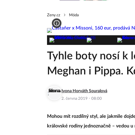
Zeny.cz
Móda
Tyhle boty nosí k 
Meghan i Pippa. K
Ivona Horváth Souralová
·
2. června 2019
08:00
Mohou mít rozdílný styl, ale jakmile dojd
královské rodiny jednoznačně – vedou u n