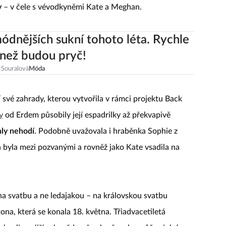
y
– v čele s vévodkyněmi Kate a Meghan.
ódnějších sukní tohoto léta. Rychle
 než budou pryč!
 Souralová
Móda
 své zahrady, kterou vytvořila v rámci projektu Back
y
od Erdem působily její espadrilky až překvapivě
hly nehodí
. Podobně uvažovala i hraběnka Sophie z
byla mezi pozvanými a rovněž jako Kate vsadila na
 na svatbu a ne ledajakou – na královskou svatbu
na, která se konala 18. května. Třiadvacetiletá