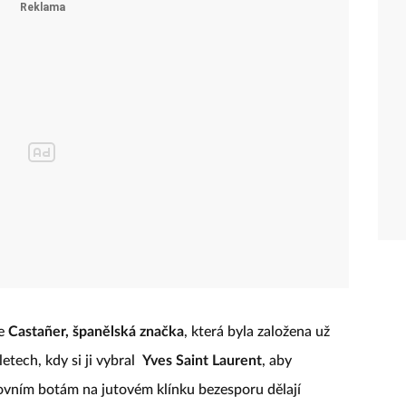
je
Castañer, španělská značka
, která byla založena už
letech, kdy si ji vybral
Yves Saint Laurent
, aby
tovním botám na jutovém klínku bezesporu dělají