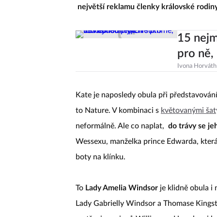
největší reklamu členky královské rodin
15 nejm
pro ně,
Ivona Horváth
Kate je naposledy obula při představování
to Nature. V kombinaci s
květovanými šat
neformálně. Ale co naplat,
do trávy se je
Wessexu, manželka prince Edwarda, která 
boty na klínku.
To
Lady Amelia Windsor
je klidně obula i
Lady Gabrielly Windsor a Thomase Kingsto