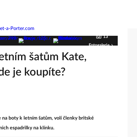
13
Fotogalerie
letním šatům Kate,
de je koupíte?
e na boty k letním šatům, volí členky britské
ich espadrilky na klínku.