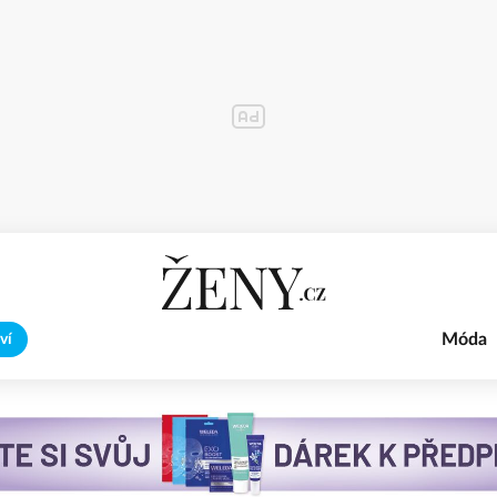
Móda
ví