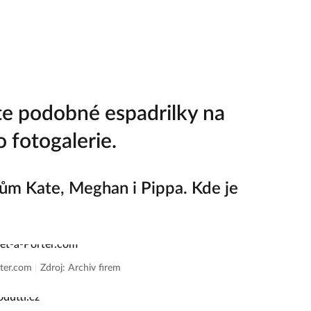
te podobné espadrilky na
o fotogalerie.
tům Kate, Meghan i Pippa. Kde je
rter.com
|
Zdroj: Archiv firem