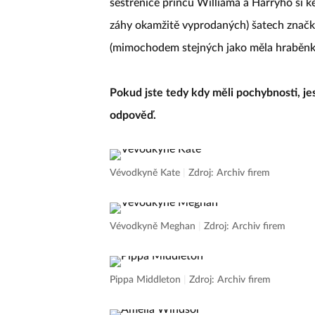
sestřenice princů Williama a Harryho si ke
záhy okamžitě vyprodaných) šatech značk
(mimochodem stejných jako měla hraběnk
Pokud jste tedy kdy měli pochybnosti, jes
odpověď.
Vévodkyně Kate
|
Zdroj: Archiv firem
Vévodkyně Meghan
|
Zdroj: Archiv firem
Pippa Middleton
|
Zdroj: Archiv firem