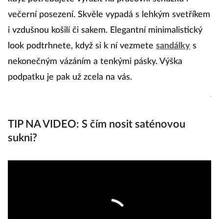
večerní posezení. Skvěle vypadá s lehkým svetříkem
t
i vzdušnou košilí či sakem. Elegantní minimalistický
vy
look podtrhnete, když si k ní vezmete
sandálky
s
k
nekonečným vázáním a tenkými pásky. Výška
r
podpatku je pak už zcela na vás.
o
j
TIP NA VIDEO: S čím nosit saténovou
sukni?