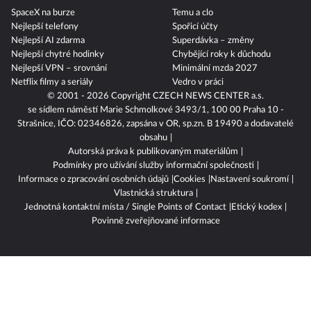
SpaceX na burze
Temu a clo
Nejlepší telefony
Spořicí účty
Nejlepší AI zdarma
Superdávka – změny
Nejlepší chytré hodinky
Chybějící roky k důchodu
Nejlepší VPN – srovnání
Minimální mzda 2027
Netflix filmy a seriály
Vedro v práci
© 2001 - 2026 Copyright
CZECH NEWS CENTER a.s.
se sídlem náměstí Marie Schmolkové 3493/1, 100 00 Praha 10 -
Strašnice, IČO: 02346826, zapsána v OR, sp.zn. B 19490 a dodavatelé
obsahu
Autorská práva k publikovaným materiálům
Podmínky pro užívání služby informační společnosti
Informace o zpracování osobních údajů
Cookies
Nastavení soukromí
Vlastnická struktura
Jednotná kontaktní místa / Single Points of Contact
Etický kodex
Povinně zveřejňované informace