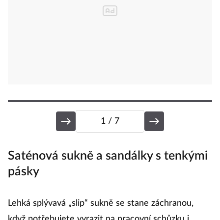
1
/ 7
Saténová sukně a sandálky s tenkými
S
pásky
U
Lehká splývavá „slip“ sukně se stane záchranou,
p
když potřebujete vyrazit na pracovní schůzku i
m