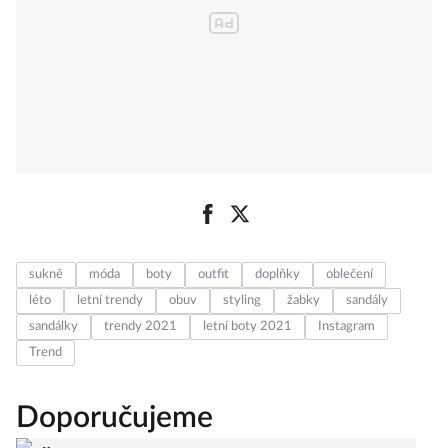
sukně
móda
boty
outfit
doplňky
oblečení
léto
letní trendy
obuv
styling
žabky
sandály
sandálky
trendy 2021
letní boty 2021
Instagram
Trend
Doporučujeme