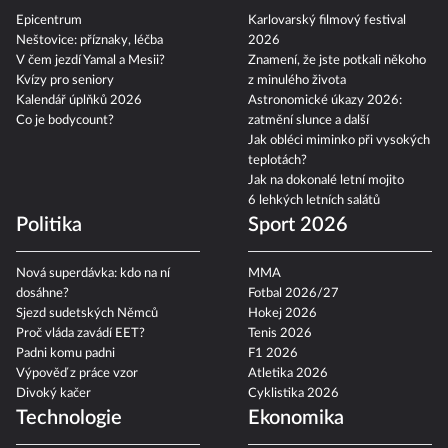
Epicentrum
Karlovarský filmový festival
Neštovice: příznaky, léčba
2026
V čem jezdí Yamal a Mesii?
Znamení, že jste potkali někoho
Kvízy pro seniory
z minulého života
Kalendář úplňků 2026
Astronomické úkazy 2026:
Co je bodycount?
zatmění slunce a další
Jak obléci miminko při vysokých
teplotách?
Jak na dokonalé letní mojito
6 lehkých letních salátů
Politika
Sport 2026
Nová superdávka: kdo na ní
MMA
dosáhne?
Fotbal 2026/27
Sjezd sudetských Němců
Hokej 2026
Proč vláda zavádí EET?
Tenis 2026
Padni komu padni
F1 2026
Výpověď z práce vzor
Atletika 2026
Divoký kačer
Cyklistika 2026
Technologie
Ekonomika