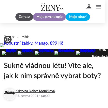
Ženy.cz
Moje psychologie
Moje zdraví
Zeny.cz
Móda
40
Fotogaleri
Sukně vládnou létu! Víte ale,
jak k nim správně vybrat boty?
Kristýna Dobeš Moučková
·
25. června 2021
08:00