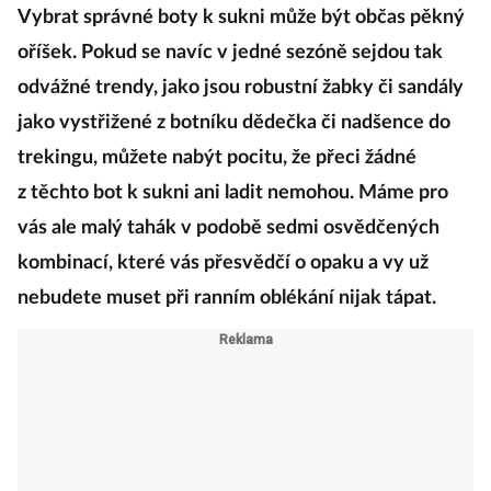
Vybrat správné boty k sukni může být občas pěkný
oříšek. Pokud se navíc v jedné sezóně sejdou tak
odvážné trendy, jako jsou robustní žabky či sandály
jako vystřižené z botníku dědečka či nadšence do
trekingu, můžete nabýt pocitu, že přeci žádné
z těchto bot k sukni ani ladit nemohou. Máme pro
vás ale malý tahák v podobě sedmi osvědčených
kombinací, které vás přesvědčí o opaku a vy už
nebudete muset při ranním oblékání nijak tápat.