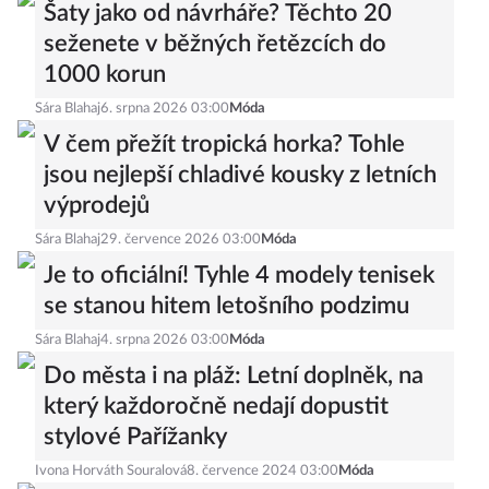
Šaty jako od návrháře? Těchto 20
seženete v běžných řetězcích do
1000 korun
Sára Blahaj
6. srpna 2026 03:00
Móda
V čem přežít tropická horka? Tohle
jsou nejlepší chladivé kousky z letních
výprodejů
Sára Blahaj
29. července 2026 03:00
Móda
Je to oficiální! Tyhle 4 modely tenisek
se stanou hitem letošního podzimu
Sára Blahaj
4. srpna 2026 03:00
Móda
Do města i na pláž: Letní doplněk, na
který každoročně nedají dopustit
stylové Pařížanky
Ivona Horváth Souralová
8. července 2024 03:00
Móda