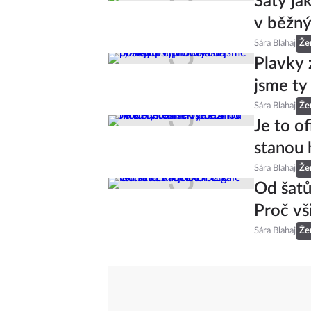
Šaty ja
v běžný
Sára Blahaj
Že
Plavky 
jsme ty
Sára Blahaj
Že
Je to of
stanou 
Sára Blahaj
Že
Od šatů
Proč vš
Sára Blahaj
Že