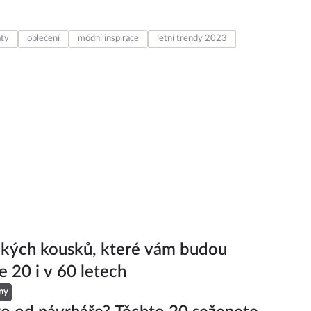
aty
oblečení
módní inspirace
letní trendy 2023
ckých kousků, které vám budou
e 20 i v 60 letech
ny