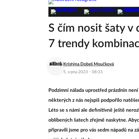
S čím nosit šaty v 
7 trendy kombinac
Kristýna Dobeš Moučková
·
5. srpna 2023
08:33
Podzimní nálada uprostřed prázdnin není
některých z nás nejspíš podpořilo natěše
Léto se s námi ale definitivně ještě nerozl
oblíbených šatech zřejmě naskytne. Abyc
připravili jsme pro vás sedm nápadů na z