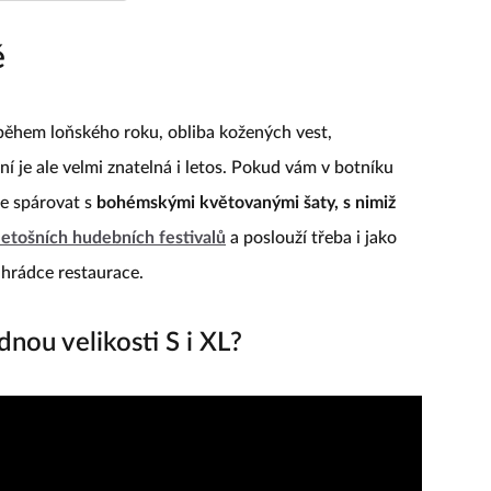
ě
 během loňského roku, obliba kožených vest,
 je ale velmi znatelná i letos. Pokud vám v botníku
je spárovat s
bohémskými květovanými šaty, s nimiž
letošních hudebních festivalů
a poslouží třeba i jako
ahrádce restaurace.
nou velikosti S i XL?