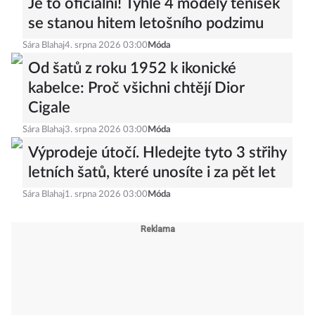
Je to oficiální! Tyhle 4 modely tenisek
se stanou hitem letošního podzimu
Sára Blahaj
4. srpna 2026 03:00
Móda
Od šatů z roku 1952 k ikonické
kabelce: Proč všichni chtějí Dior
Cigale
Sára Blahaj
3. srpna 2026 03:00
Móda
Výprodeje útočí. Hledejte tyto 3 střihy
letních šatů, které unosíte i za pět let
Sára Blahaj
1. srpna 2026 03:00
Móda