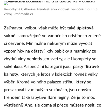
Vévodkyně Catherine, trendsetterka v oblasti vánočních outfitů
|
Zdroj: Profimedia.cz
Zajímavou volbou však může být také
úpletová
sukně
, samozřejmě ve vánočních odstínech zelené
či červené. Minimálně některým může vyvolat
vzpomínky na dětství, kdy babičky a maminky ze
zbytků vlny nepletly jen svetry, ale i komplety se
sukénkou. A speciální kategorií jsou
party flitrové
kalhoty
, kterých je letos v kolekcích rovněž velký
výběr. Kromě volného palazzo střihu, který se
prosazoval i v minulých sezónách, jsou novým
trendem také třpytivé flare legíny. Že je to moc
výstřední? Ano, ale doma si přece můžete nosit, co