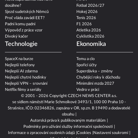
dosáhne?
Fotbal 2026/27
Sjezd sudetských Němců
Hokej 2026
Proč vláda zavádí EET?
Tenis 2026
Padni komu padni
F1 2026
Výpověď z práce vzor
Atletika 2026
Divoký kačer
Cyklistika 2026
Technologie
Ekonomika
SpaceX na burze
Temu a clo
Nejlepší telefony
Spořicí účty
Nejlepší AI zdarma
Superdávka – změny
Nejlepší chytré hodinky
Chybějící roky k důchodu
Nejlepší VPN – srovnání
Minimální mzda 2027
Netflix filmy a seriály
Vedro v práci
© 2001 - 2026 Copyright
CZECH NEWS CENTER a.s.
se sídlem náměstí Marie Schmolkové 3493/1, 100 00 Praha 10 -
Strašnice, IČO: 02346826, zapsána v OR, sp.zn. B 19490 a dodavatelé
obsahu
Autorská práva k publikovaným materiálům
Podmínky pro užívání služby informační společnosti
Informace o zpracování osobních údajů
Cookies
Nastavení soukromí