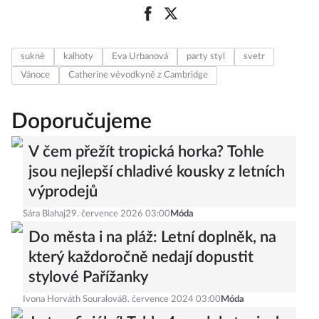
sukně
kalhoty
Eva Urbanová
party styl
svetr
Vánoce
Catherine vévodkyně z Cambridge
Doporučujeme
V čem přežít tropická horka? Tohle
jsou nejlepší chladivé kousky z letních
výprodejů
Sára Blahaj
29. července 2026 03:00
Móda
Do města i na pláž: Letní doplněk, na
který každoročně nedají dopustit
stylové Pařížanky
Ivona Horváth Souralová
8. července 2024 03:00
Móda