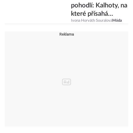
pohodlí: Kalhoty, na
které přísahá
generace Z
Ivona Horváth Souralová
Móda