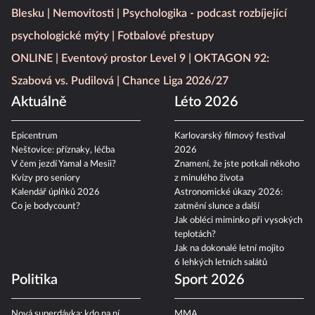
Blesku
Nemovitosti
Psychologika - podcast rozbíjející
psychologické mýty
Fotbalové přestupy
ONLINE
Eventový prostor Level 9
OKTAGON 92:
Szabová vs. Pudilová
Chance Liga 2026/27
Aktuálně
Léto 2026
Epicentrum
Karlovarský filmový festival
Neštovice: příznaky, léčba
2026
V čem jezdí Yamal a Mesii?
Znamení, že jste potkali někoho
Kvízy pro seniory
z minulého života
Kalendář úplňků 2026
Astronomické úkazy 2026:
Co je bodycount?
zatmění slunce a další
Jak obléci miminko při vysokých
teplotách?
Jak na dokonalé letní mojito
6 lehkých letních salátů
Politika
Sport 2026
Nová superdávka: kdo na ní
MMA