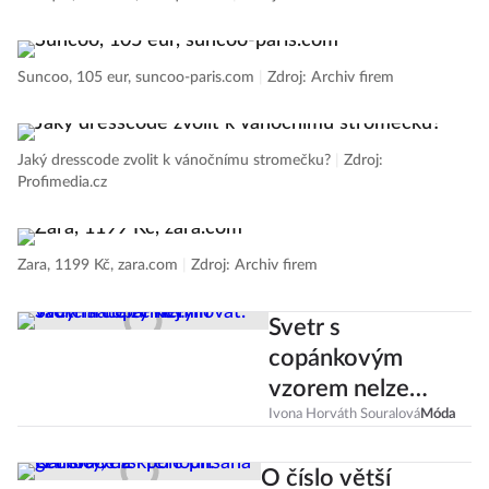
Suncoo, 105 eur, suncoo-paris.com
|
Zdroj: Archiv firem
Jaký dresscode zvolit k vánočnímu stromečku?
|
Zdroj:
Profimedia.cz
Zara, 1199 Kč, zara.com
|
Zdroj: Archiv firem
Svetr s
copánkovým
vzorem nelze
nemilovat. Tady
Ivona Horváth Souralová
Móda
máte ty nej!
O číslo větší