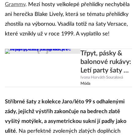
Grammy
. Mezi hosty velkolepé přehlídky nechyběla
ani herečka Blake Lively, která se tématu přehlídky
zhostila na výbornou. Vsadila totiž na šaty Versace,
které vznikly už v roce 1999. A vyplatilo se!
Třpyt, pásky &
balonové rukávy:
Letí party šaty ve
stylu 80. let a
Ivona Horváth Souralová
Móda
Dynastie!
Stříbrné šaty z kolekce Jaro/léto 99 s odhalenými
zády, jejichž výstřih zakončuje na bedrech zlatě
vyšitý motýlek, a asymetrickou sukní jí padly jako
ulité
. Na perfektně zvolených zlatých doplňcích