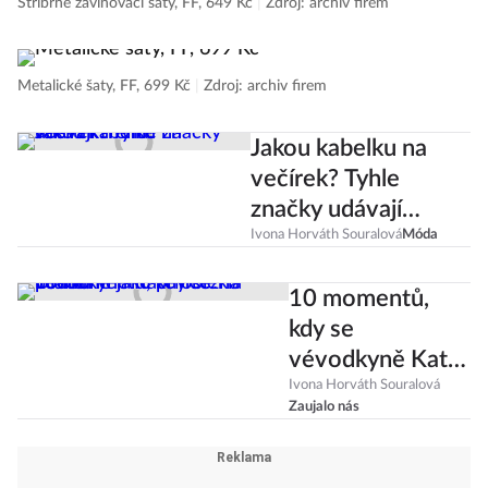
Stříbrné zavinovací šaty, FF, 649 Kč
|
Zdroj: archiv firem
Metalické šaty, FF, 699 Kč
|
Zdroj: archiv firem
Jakou kabelku na
večírek? Tyhle
značky udávají
trend!
Ivona Horváth Souralová
Móda
10 momentů,
kdy se
vévodkyně Kate
oblékla podobně
Ivona Horváth Souralová
Zaujalo nás
jako princezna
Diana!