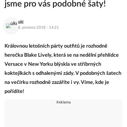
jsme pro vás podobné šaty!
uki
·
6. prosince 2018
14:21
Královnou letošních párty outfitů je rozhodně
herečka Blake Lively, která se na nedělní přehlídce
Versace v New Yorku blýskla ve stříbrných
koktejlkách s odhalenými zády. V podobných šatech
na večírku rozhodně zazáříte i vy. Víme, kde je
pořídíte!