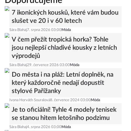
Doporučujeme
7 ikonických kousků, které vám budou
slušet ve 20 i v 60 letech
Sára Blahaj
7. srpna 2026 03:00
Móda
V čem přežít tropická horka? Tohle
jsou nejlepší chladivé kousky z letních
výprodejů
Sára Blahaj
29. července 2026 03:00
Móda
Do města i na pláž: Letní doplněk, na
který každoročně nedají dopustit
stylové Pařížanky
Ivona Horváth Souralová
8. července 2024 03:00
Móda
Je to oficiální! Tyhle 4 modely tenisek
se stanou hitem letošního podzimu
Sára Blahaj
4. srpna 2026 03:00
Móda