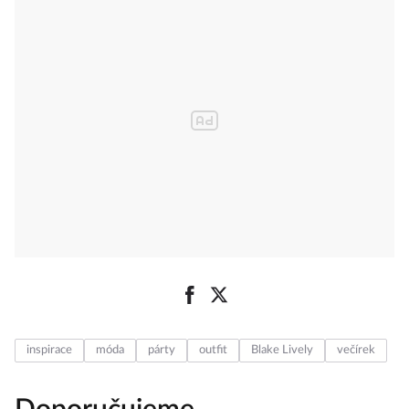
inspirace
móda
párty
outfit
Blake Lively
večírek