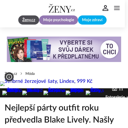
Ženy.cz
Moje psychologie
Moje zdraví
Zeny.cz
Móda
11
Fotogalerie
Nejlepší párty outfit roku
předvedla Blake Lively. Našly