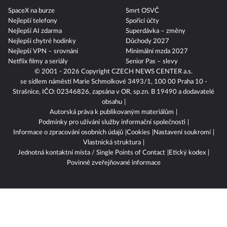
SpaceX na burze
Smrt OSVČ
Nejlepší telefony
Spořicí účty
Nejlepší AI zdarma
Superdávka – změny
Nejlepší chytré hodinky
Důchody 2027
Nejlepší VPN – srovnání
Minimální mzda 2027
Netflix filmy a seriály
Senior Pas – slevy
© 2001 - 2026 Copyright
CZECH NEWS CENTER a.s.
se sídlem náměstí Marie Schmolkové 3493/1, 100 00 Praha 10 -
Strašnice, IČO: 02346826, zapsána v OR, sp.zn. B 19490 a dodavatelé
obsahu
Autorská práva k publikovaným materiálům
Podmínky pro užívání služby informační společnosti
Informace o zpracování osobních údajů
Cookies
Nastavení soukromí
Vlastnická struktura
Jednotná kontaktní místa / Single Points of Contact
Etický kodex
Povinně zveřejňované informace