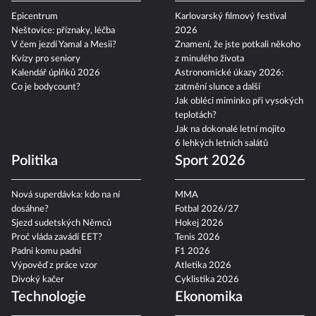
Epicentrum
Karlovarský filmový festival
Neštovice: příznaky, léčba
2026
V čem jezdí Yamal a Mesii?
Znamení, že jste potkali někoho
Kvízy pro seniory
z minulého života
Kalendář úplňků 2026
Astronomické úkazy 2026:
Co je bodycount?
zatmění slunce a další
Jak obléci miminko při vysokých
teplotách?
Jak na dokonalé letní mojito
6 lehkých letních salátů
Politika
Sport 2026
Nová superdávka: kdo na ní
MMA
dosáhne?
Fotbal 2026/27
Sjezd sudetských Němců
Hokej 2026
Proč vláda zavádí EET?
Tenis 2026
Padni komu padni
F1 2026
Výpověď z práce vzor
Atletika 2026
Divoký kačer
Cyklistika 2026
Technologie
Ekonomika