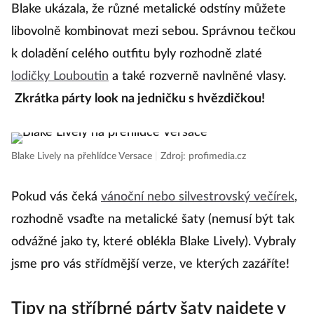
Blake ukázala, že různé metalické odstíny můžete
libovolně kombinovat mezi sebou. Správnou tečkou
k doladění celého outfitu byly rozhodně zlaté
lodičky Louboutin
a také rozverně navlněné vlasy.
Zkrátka párty look na jedničku s hvězdičkou!
Blake Lively na přehlídce Versace
|
Zdroj: profimedia.cz
Pokud vás čeká
vánoční nebo silvestrovský večírek
,
rozhodně vsaďte na metalické šaty (nemusí být tak
odvážné jako ty, které oblékla Blake Lively). Vybraly
jsme pro vás střídmější verze, ve kterých zazáříte!
Tipy na stříbrné párty šaty najdete v