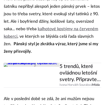
Není snad jediné sezóny, kdy by do dámského
šatníku nepřibyl alespoň jeden pánský prvek – letos
jsou to třeba svetry, které evokují styl tatínků z 90.
let. Ale i boyfriend džíny, košilové šaty, oversized
saka... nebo třeba
kalhotové kostýmy na červeném
koberci
, ve kterých se blýskla celá řada slavných
žen.
Pánský styl je zkrátka výraz, který jsme si my
ženy přisvojily.
5 trendů, které
ovládnou letošní
svetry. Připravte
se na pánský styl!
Ivona Horváth Souralová
Móda
Ale v poslední době se zdá, že ani mužům nejsou