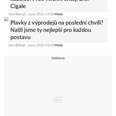
kabelce: Proč všichni chtějí Dior
Cigale
Sára Blahaj
3. srpna 2026 03:00
Móda
Plavky z výprodejů na poslední chvíli?
Našli jsme ty nejlepší pro každou
postavu
Sára Blahaj
5. srpna 2026 03:00
Móda