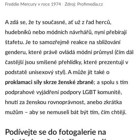
Freddie Mercury v roce 1974
|
Zdroj: Profimedia.cz
A zdá se, že ty současné, ať už z řad herců,
hudebníků nebo módních návrhářů, nyní přebírají
štafetu. Je to samozřejmě reakce na sbližování
genderu, které právě ovládá módní průmysl (čím dál
častější jsou smíšené přehlídky, které prezentují v
podstatě unisexový styl). A může jít také o
proklamaci síly skrze ženské zbraně
; a spolu s tím
podprahové vyjádření podpory LGBT komunitě,
hnutí za ženskou rovnoprávnost, anebo zkrátka
mužům – aby se nemuseli bát být tím, čím chtějí.
Podívejte se do fotogalerie na