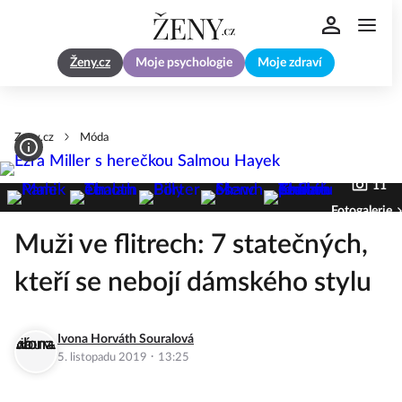
Ženy.cz
Moje psychologie
Moje zdraví
Zeny.cz
Móda
11
Fotogalerie
Muži ve flitrech: 7 statečných,
kteří se nebojí dámského stylu
Ivona Horváth Souralová
·
5. listopadu 2019
13:25