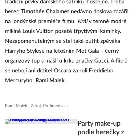
tradiční prvky dámského šatníku lhostejné. Třeba
herec
Timothée Chalamet
nedávno doslova zazářil
na londýnské premiéře filmu
Král
v temně modré
mikině Louis Vuitton poseté třpytivými kamínky.
Nezapomenutelným se stal také outfit zpěváka
Harryho Stylese na letošním Met Gala – černý
organzový top s mašlí u krku značky Gucci. A flitrů
se nebojí ani držitel Oscara za roli Freddieho
Mercuryho
Rami Malek
.
Rami Malek
|
Zdroj: Profimedia.cz
Party make-up
podle herečky z