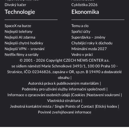
Výpověď z práce vzor
Atletika 2026
Divoký kačer
Cyklistika 2026
Technologie
Ekonomika
SpaceX na burze
Temu a clo
Nejlepší telefony
Spořicí účty
Nejlepší AI zdarma
Superdávka – změny
Nejlepší chytré hodinky
Chybějící roky k důchodu
Nejlepší VPN – srovnání
Minimální mzda 2027
Netflix filmy a seriály
Vedro v práci
© 2001 - 2026 Copyright
CZECH NEWS CENTER a.s.
se sídlem náměstí Marie Schmolkové 3493/1, 100 00 Praha 10 -
Strašnice, IČO: 02346826, zapsána v OR, sp.zn. B 19490 a dodavatelé
obsahu
Autorská práva k publikovaným materiálům
Podmínky pro užívání služby informační společnosti
Informace o zpracování osobních údajů
Cookies
Nastavení soukromí
Vlastnická struktura
Jednotná kontaktní místa / Single Points of Contact
Etický kodex
Povinně zveřejňované informace