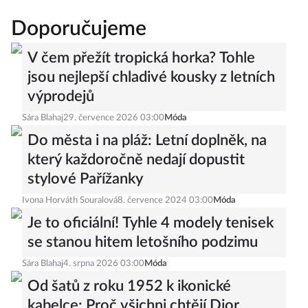
Doporučujeme
V čem přežít tropická horka? Tohle
jsou nejlepší chladivé kousky z letních
výprodejů
Sára Blahaj
29. července 2026 03:00
Móda
Do města i na pláž: Letní doplněk, na
který každoročně nedají dopustit
stylové Pařížanky
Ivona Horváth Souralová
8. července 2024 03:00
Móda
Je to oficiální! Tyhle 4 modely tenisek
se stanou hitem letošního podzimu
Sára Blahaj
4. srpna 2026 03:00
Móda
Od šatů z roku 1952 k ikonické