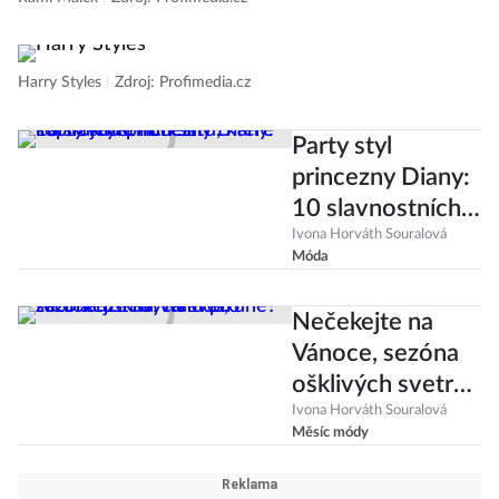
Rami Malek
|
Zdroj: Profimedia.cz
Harry Styles
|
Zdroj: Profimedia.cz
Party styl
princezny Diany:
10 slavnostních
šatů, které
Ivona Horváth Souralová
Móda
kopírujeme i
dnes!
Nečekejte na
Vánoce, sezóna
ošklivých svetrů
začíná už teď!
Ivona Horváth Souralová
Měsíc módy
Kam pro ně?