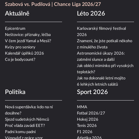
Szabová vs. Pudilová
Chance Liga 2026/27
Aktuálně
Léto 2026
Epicentrum
Karlovarský filmový festival
Neštovice: příznaky, léčba
2026
V čem jezdí Yamal a Mesii?
Znamení, že jste potkali někoho
Kvízy pro seniory
z minulého života
Kalendář úplňků 2026
Astronomické úkazy 2026:
Co je bodycount?
zatmění slunce a další
Jak obléci miminko při vysokých
teplotách?
Jak na dokonalé letní mojito
6 lehkých letních salátů
Politika
Sport 2026
Nová superdávka: kdo na ní
MMA
dosáhne?
Fotbal 2026/27
Sjezd sudetských Němců
Hokej 2026
Proč vláda zavádí EET?
Tenis 2026
Padni komu padni
F1 2026