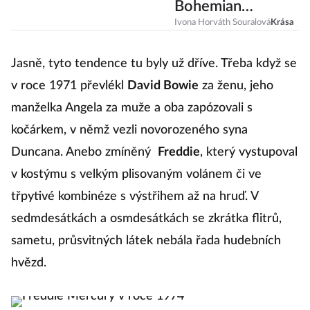
Bohemian
Rhapsody Lucy
Ivona Horváth Souralová
Krása
Boynton
Jasně, tyto tendence tu byly už dříve. Třeba když se
v roce 1971 převlékl
David Bowie
za ženu, jeho
manželka Angela za muže a oba zapózovali s
kočárkem, v němž vezli novorozeného syna
Duncana. Anebo zmíněný
Freddie
, který vystupoval
v kostýmu s velkým plisovaným volánem či ve
třpytivé kombinéze s výstřihem až na hruď. V
sedmdesátkách a osmdesátkách se zkrátka flitrů,
sametu, průsvitných látek nebála řada hudebních
hvězd.