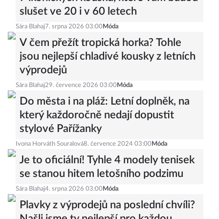
slušet ve 20 i v 60 letech
Sára Blahaj
7. srpna 2026 03:00
Móda
V čem přežít tropická horka? Tohle
jsou nejlepší chladivé kousky z letních
výprodejů
Sára Blahaj
29. července 2026 03:00
Móda
Do města i na pláž: Letní doplněk, na
který každoročně nedají dopustit
stylové Pařížanky
Ivona Horváth Souralová
8. července 2024 03:00
Móda
Je to oficiální! Tyhle 4 modely tenisek
se stanou hitem letošního podzimu
Sára Blahaj
4. srpna 2026 03:00
Móda
Plavky z výprodejů na poslední chvíli?
Našli jsme ty nejlepší pro každou