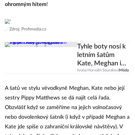
ohromným hitem
!
.
|
Zdroj: Profimedia.cz
Tyhle boty nosí k
letním šatům
Kate, Meghan i
Pippa. Kde je
Ivona Horváth Souralová
Móda
koupíte?
A šatů ve stylu vévodkyně Meghan, Kate nebo její
sestry Pippy Matthews se dá najít celá řada.
Obzvlášť když se zaměříme na jejich volnočasový
nebo dovolenkový šatník (i když v případě Meghan a
Kate jde spíše o zahraniční královské návštěvy). V