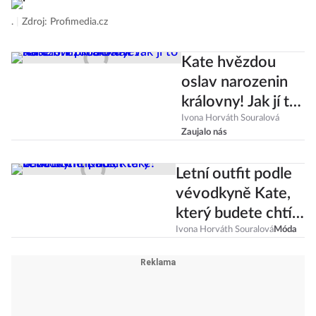
.
|
Zdroj: Profimedia.cz
Kate hvězdou
oslav narozenin
královny! Jak jí to
slušelo v průběhu
Ivona Horváth Souralová
Zaujalo nás
let?
Letní outfit podle
vévodkyně Kate,
který budete chtít
nosit také!
Ivona Horváth Souralová
Móda