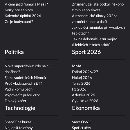
V čem jezdí Yamal a Mesii?
Znamení, že jste potkali někoho
Kvízy pro seniory
z minulého života
Kalendář úplňků 2026
Astronomické úkazy 2026:
Co je bodycount?
zatmění slunce a další
Jak obléci miminko při vysokých
teplotách?
Jak na dokonalé letní mojito
6 lehkých letních salátů
Politika
Sport 2026
Nová superdávka: kdo na ní
MMA
dosáhne?
Fotbal 2026/27
Sjezd sudetských Němců
Hokej 2026
Proč vláda zavádí EET?
Tenis 2026
Padni komu padni
F1 2026
Výpověď z práce vzor
Atletika 2026
Divoký kačer
Cyklistika 2026
Technologie
Ekonomika
SpaceX na burze
Smrt OSVČ
Nejlepší telefony
Spořicí účty