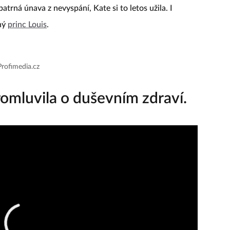
trná únava z nevyspání, Kate si to letos užila. I
ěný
princ Louis
.
Profimedia.cz
mluvila o duševním zdraví.