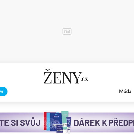
Móda
ví