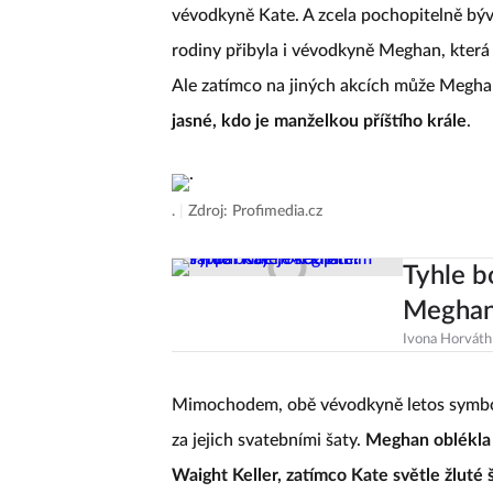
vévodkyně Kate. A zcela pochopitelně bývá
rodiny přibyla i vévodkyně Meghan, která s
Ale zatímco na jiných akcích může Megh
jasné, kdo je manželkou příštího krále
.
.
|
Zdroj: Profimedia.cz
Tyhle b
Meghan 
Ivona Horváth
Mimochodem, obě vévodkyně letos symbolic
za jejich svatebními šaty.
Meghan oblékla
Waight Keller, zatímco Kate světle žlut