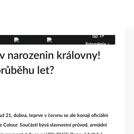
19
Fotogalerie
v narozenin královny!
 průběhu let?
 už 21. dubna, teprve v červnu se ale konají oficiální
he Colour. Součástí bývá slavnostní průvod, armádní