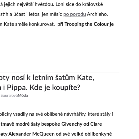
 jejich největší hvězdou. Loni sice do královské
tihla účast i letos, jen měsíc
po porodu
Archieho.
an Kate směle konkurovat,
při Trooping the Colour je
oty nosí k letním šatům Kate,
i Pippa. Kde je koupíte?
 Souralová
Móda
ky vsadily na své oblíbené návrhářky, které stály i
 tmavě modré šaty bespoke Givenchy od Clare
é šaty Alexander McQueen od své velké oblíbenkyně