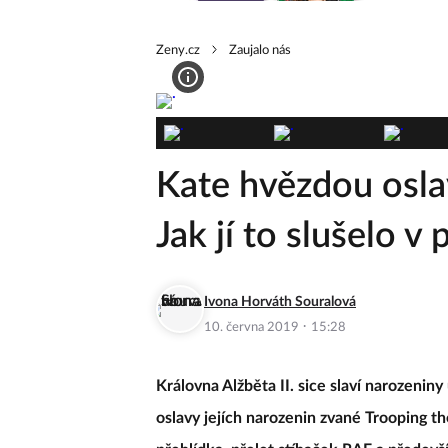
Zeny.cz
Zaujalo nás
Kate hvězdou osla
Jak jí to slušelo v
Ivona Horváth Souralová
·
10. června 2019
15:28
Královna Alžběta II. sice slaví narozeniny
oslavy jejích narozenin zvané Trooping t