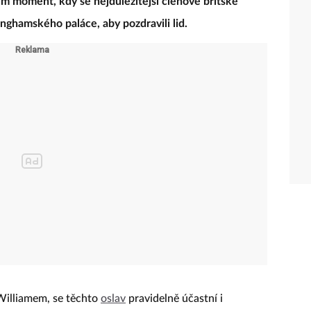
ím moment, kdy se nejdůležitější členové britské
nghamského paláce, aby pozdravili lid.
Williamem, se těchto
oslav
pravidelně účastní i