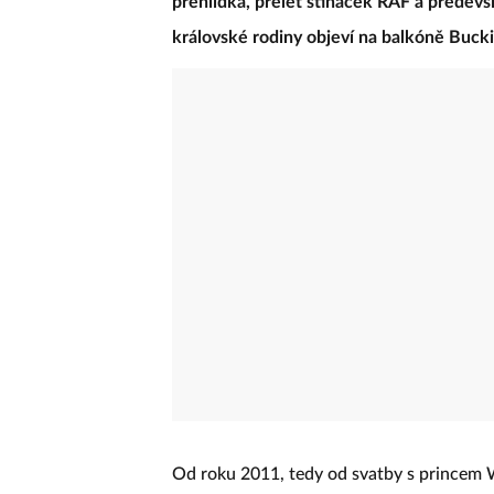
přehlídka, přelet stíhaček RAF a předevš
královské rodiny objeví na balkóně Bucki
Od roku 2011, tedy od svatby s princem 