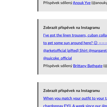
Příspěvek sdílený
Anouk Yve
(@anouky
Zobrazit příspěvek na Instagramu
I’ve got the linen trousers, cuban col
to get some sun around here?
@arketofficial (gifted) Shirt @margar
@suicoke_official
Příspěvek sdílený
Brittany Bathgate
(@
Zobrazit příspěvek na Instagramu
When you match your outfit to your tab
chardonnay FYI). A week since our @p