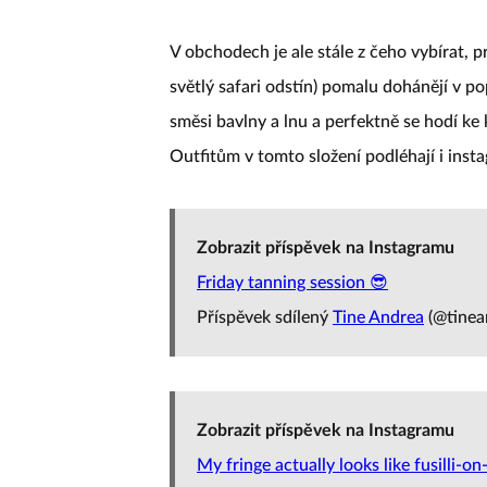
V obchodech je ale stále z čeho vybírat, 
světlý safari odstín) pomalu dohánějí v po
směsi bavlny a lnu a perfektně se hodí ke k
Outfitům v tomto složení podléhají i ins
Zobrazit příspěvek na Instagramu
Friday tanning session 😎
Příspěvek sdílený
Tine Andrea
(@tinea
Zobrazit příspěvek na Instagramu
My fringe actually looks like fusilli-