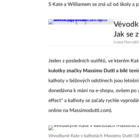
S Kate a Williamem se zná už od školy a 
Vévodky
Jak se z
Ivona Horváth
Jeden z posledních outfitů, ve kterém Kate
kulotky značky Massimo Dutti a bílé ten
kalhoty v béžových odstínech jsou letošním
donedávna k mání na e-shopu, ovšem po zv
effect" a kalhoty se začaly rychle vyprodáv
online na Massimodutti.com).
Vévodkyně Kate v kalhotách Massimo Dutti (18