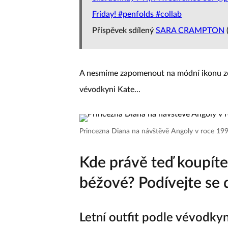
Friday! #penfolds #collab
Příspěvek sdílený
SARA CRAMPTON
A nesmíme zapomenout na módní ikonu ze v
vévodkyni Kate...
Princezna Diana na návštěvě Angoly v roce 19
Kde právě teď koupíte
béžové? Podívejte se d
Letní outfit podle vévodkyn