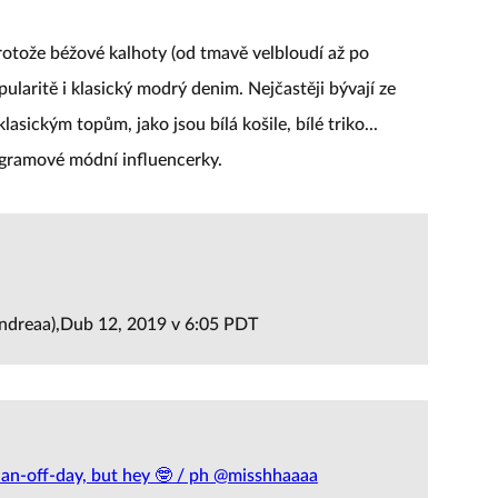
protože béžové kalhoty (od tmavě velbloudí až po
pularitě i klasický modrý denim. Nejčastěji bývají ze
lasickým topům, jako jsou bílá košile, bílé triko...
tagramové módní influencerky.
ndreaa),Dub 12, 2019 v 6:05 PDT
on-an-off-day, but hey 🤓 / ph @misshhaaaa