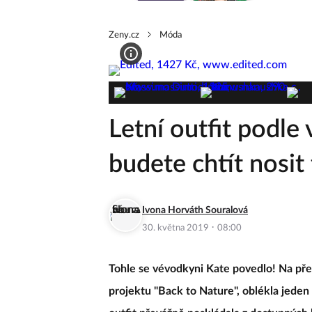
Zeny.cz
Móda
Letní outfit podle
budete chtít nosit 
Ivona Horváth Souralová
·
30. května 2019
08:00
Tohle se vévodkyni Kate povedlo! Na pře
projektu "Back to Nature", oblékla jeden 