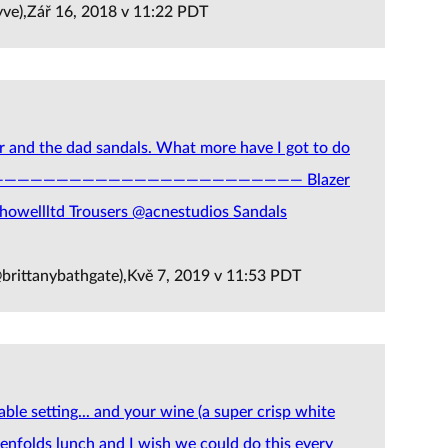
ve),Zář 16, 2018 v 11:22 PDT
lar and the dad sandals. What more have I got to do
 😑 —————————————————————————— Blazer
ethowellltd Trousers @acnestudios Sandals
brittanybathgate),Kvě 7, 2019 v 11:53 PDT
le setting... and your wine (a super crisp white
enfolds lunch and I wish we could do this every