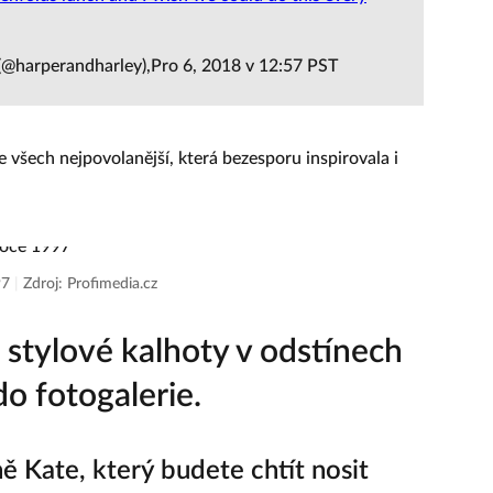
(@harperandharley),Pro 6, 2018 v 12:57 PST
šech nejpovolanější, která bezesporu inspirovala i
97
|
Zdroj: Profimedia.cz
 stylové kalhoty v odstínech
o fotogalerie.
ě Kate, který budete chtít nosit