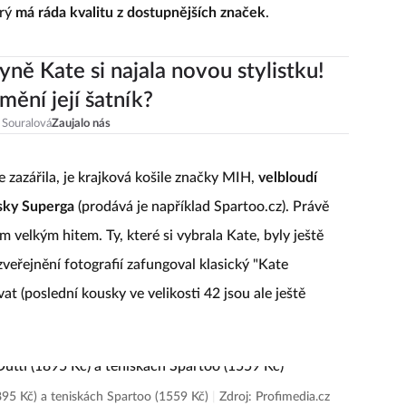
prý
má ráda kvalitu z dostupnějších značek
.
ně Kate si najala novou stylistku!
mění její šatník?
 Souralová
Zaujalo nás
 zazářila, je krajková košile značky MIH,
velbloudí
isky Superga
(prodává je například Spartoo.cz). Právě
 velkým hitem. Ty, které si vybrala Kate, byly ještě
eřejnění fotografií zafungoval klasický "Kate
at (poslední kousky ve velikosti 42 jsou ale ještě
95 Kč) a teniskách Spartoo (1559 Kč)
|
Zdroj: Profimedia.cz