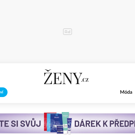
Móda
ví