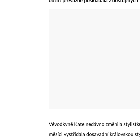
outfit převážně poskládala z dostupných 
Vévodkyně Kate nedávno změnila stylistku
měsíci vystřídala dosavadní královskou st