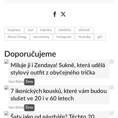
inspirace
styl
kabelka
celebrity
stárnutí
Alexa Chung
narozeniny
Instagram
Youtube
girl
Doporučujeme
Miluje ji i Zendaya! Sukně, která udělá
stylový outfit z obyčejného trička
Sára Blahaj
Ženy
7 ikonických kousků, které vám budou
slušet ve 20 i v 60 letech
Sára Blahaj
Ženy
Šaty jako od návrháře? Těchto 20