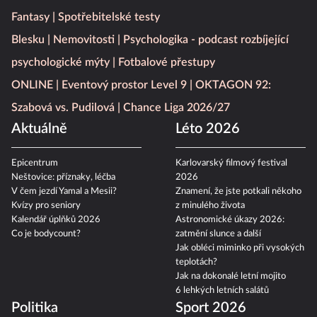
Fantasy
Spotřebitelské testy
Blesku
Nemovitosti
Psychologika - podcast rozbíjející
psychologické mýty
Fotbalové přestupy
ONLINE
Eventový prostor Level 9
OKTAGON 92:
Szabová vs. Pudilová
Chance Liga 2026/27
Aktuálně
Léto 2026
Epicentrum
Karlovarský filmový festival
Neštovice: příznaky, léčba
2026
V čem jezdí Yamal a Mesii?
Znamení, že jste potkali někoho
Kvízy pro seniory
z minulého života
Kalendář úplňků 2026
Astronomické úkazy 2026:
Co je bodycount?
zatmění slunce a další
Jak obléci miminko při vysokých
teplotách?
Jak na dokonalé letní mojito
6 lehkých letních salátů
Politika
Sport 2026