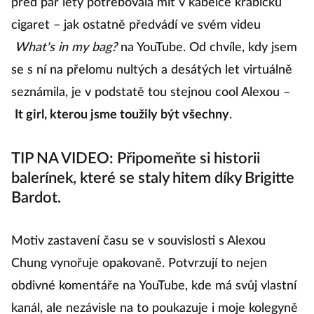
před pár lety potřebovala mít v kabelce krabičku
cigaret – jak ostatně předvádí ve svém videu
What's in my bag?
na YouTube. Od chvíle, kdy jsem
se s ní na přelomu nultých a desátých let virtuálně
seznámila, je v podstatě tou stejnou cool Alexou –
It girl, kterou jsme toužily být všechny
.
TIP NA VIDEO: Připomeňte si historii
balerínek, které se staly hitem díky Brigitte
Bardot.
Motiv zastavení času se v souvislosti s Alexou
Chung vynořuje opakovaně. Potvrzují to nejen
obdivné komentáře na YouTube, kde má svůj vlastní
kanál, ale nezávisle na to poukazuje i moje kolegyně