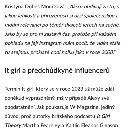
Kristýna Dobeš Moučková:
„Alexu obdivuji za to, s
jakou lehkostí a přirozeností si drží společenskou i
módní relevanci po téměř dvaceti letech na scéně.
Jako by se pro ni zastavil čas, protože při každém
pohledu na její Instagram mám pocit, že vidím stále
tu stejnou, proklatě cool holku jako v roce 2008.“
It girl a předchůdkyně influencerů
Termín It girl, který se v roce 2023 už může zdát
poněkud vyprázdněný, má v případě Alexy své
opodstatnění. Jak poukazuje W Magazine, jediný
důvod, proč autorky britského podcastu
It Girl
Theory
Martha Fearnley a Kaitlin Eleanor Gleason