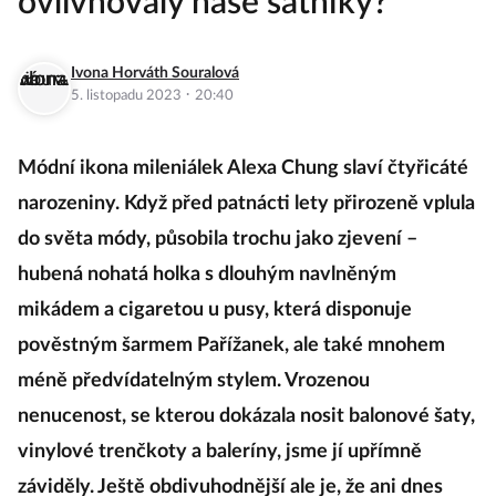
ovlivňovaly naše šatníky?
Ivona Horváth Souralová
·
5. listopadu 2023
20:40
Módní ikona mileniálek Alexa Chung slaví čtyřicáté
narozeniny. Když před patnácti lety přirozeně vplula
do světa módy, působila trochu jako zjevení –
hubená nohatá holka s dlouhým navlněným
mikádem a cigaretou u pusy, která disponuje
pověstným šarmem Pařížanek, ale také mnohem
méně předvídatelným stylem. Vrozenou
nenucenost, se kterou dokázala nosit balonové šaty,
vinylové trenčkoty a baleríny, jsme jí upřímně
záviděly. Ještě obdivuhodnější ale je, že ani dnes