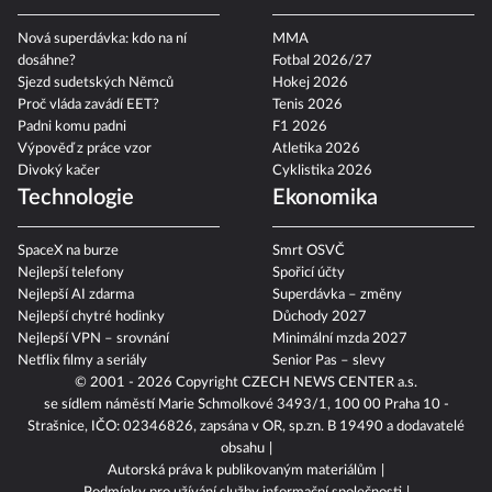
Nová superdávka: kdo na ní
MMA
dosáhne?
Fotbal 2026/27
Sjezd sudetských Němců
Hokej 2026
Proč vláda zavádí EET?
Tenis 2026
Padni komu padni
F1 2026
Výpověď z práce vzor
Atletika 2026
Divoký kačer
Cyklistika 2026
Technologie
Ekonomika
SpaceX na burze
Smrt OSVČ
Nejlepší telefony
Spořicí účty
Nejlepší AI zdarma
Superdávka – změny
Nejlepší chytré hodinky
Důchody 2027
Nejlepší VPN – srovnání
Minimální mzda 2027
Netflix filmy a seriály
Senior Pas – slevy
© 2001 - 2026 Copyright
CZECH NEWS CENTER a.s.
se sídlem náměstí Marie Schmolkové 3493/1, 100 00 Praha 10 -
Strašnice, IČO: 02346826, zapsána v OR, sp.zn. B 19490 a dodavatelé
obsahu
Autorská práva k publikovaným materiálům