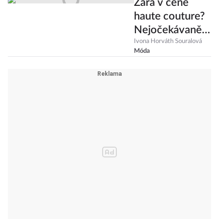
Zara v ceně
haute couture?
Nejočekávanějš
í módní kolekce
Ivona Horváth Souralová
Móda
všech dob budí
rozpaky