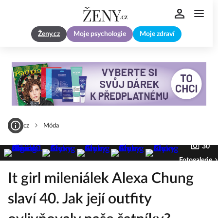
Ženy.cz
Moje psychologie
Moje zdraví
Zeny.cz
Móda
30
Fotogalerie
It girl mileniálek Alexa Chung
slaví 40. Jak její outfity