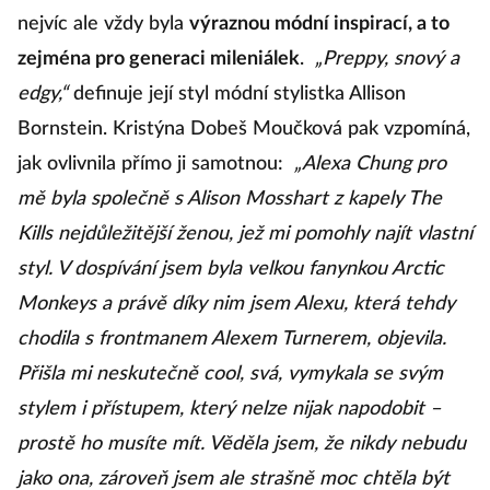
nejvíc ale vždy byla
výraznou módní inspirací, a to
zejména pro generaci mileniálek
.
„Preppy, snový a
edgy,“
definuje její styl módní stylistka Allison
Bornstein. Kristýna Dobeš Moučková pak vzpomíná,
jak ovlivnila přímo ji samotnou:
„Alexa Chung pro
mě byla společně s Alison Mosshart z kapely The
Kills nejdůležitější ženou, jež mi pomohly najít vlastní
styl. V dospívání jsem byla velkou fanynkou Arctic
Monkeys a právě díky nim jsem Alexu, která tehdy
chodila s frontmanem Alexem Turnerem, objevila.
Přišla mi neskutečně cool, svá, vymykala se svým
stylem i přístupem, který nelze nijak napodobit –
prostě ho musíte mít. Věděla jsem, že nikdy nebudu
jako ona, zároveň jsem ale strašně moc chtěla být