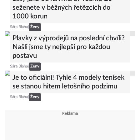
seženete v běžných řetězcích do
1000 korun
Sára Blahaj
Ženy
Plavky z výprodejů na poslední chvíli?
Našli jsme ty nejlepší pro každou
postavu
Sára Blahaj
Ženy
Je to oficiální! Tyhle 4 modely tenisek
se stanou hitem letošního podzimu
Sára Blahaj
Ženy