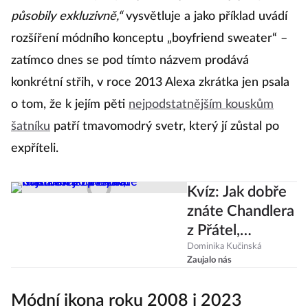
působily exkluzivně,“
vysvětluje a jako příklad uvádí
rozšíření módního konceptu „boyfriend sweater“ –
zatímco dnes se pod tímto názvem prodává
konkrétní střih, v roce 2013 Alexa zkrátka jen psala
o tom, že k jejím pěti
nejpodstatnějším kouskům
šatníku
patří tmavomodrý svetr, který jí zůstal po
expříteli.
Kvíz: Jak dobře
znáte Chandlera
z Přátel,
nejslavnější
Dominika Kučinská
Zaujalo nás
postavu
Matthewa
Módní ikona roku 2008 i 2023
Perryho?