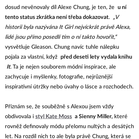
dosud nevěnovaly díl Alexe Chung, je ten, že
u ní
tento status zkrátka není třeba dokazovat
.
„V
historii byla nazývána It Girl nejvíckrát právě Alexa,
lidé jsou přímo posedlí tím o ní takto hovořit,“
vysvětluje Gleason. Chung navíc tuhle nálepku
pojala za vlastní, když
před deseti lety vydala knihu
It
. Ta je nejen souborem módní inspirace, ale
zachycuje i myšlenky, fotografie, nejrůznější
inspirativní útržky nebo úvahy o lásce a rozchodech.
Přiznám se, že souběžně s Alexou jsem vždy
obdivovala i
styl Kate Moss
a Sienny Miller,
které
rovněž definovaly módu přelomu nultých a desátých
let. Na rozdíl nich to ale byla právě Chung, která se