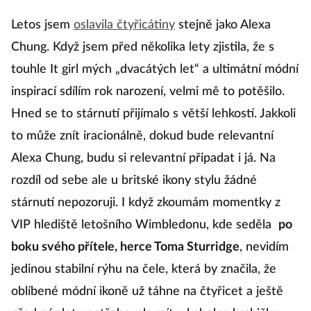
Letos jsem
oslavila čtyřicátiny
stejně jako Alexa
Chung. Když jsem před několika lety zjistila, že s
touhle It girl mých „dvacátých let“ a ultimátní módní
inspirací sdílím rok narození, velmi mě to potěšilo.
Hned se to stárnutí přijímalo s větší lehkostí. Jakkoli
to může znít iracionálně, dokud bude relevantní
Alexa Chung, budu si relevantní připadat i já. Na
rozdíl od sebe ale u britské ikony stylu žádné
stárnutí nepozoruji. I když zkoumám momentky z
VIP hlediště letošního Wimbledonu, kde seděla
po
boku svého přítele, herce Toma Sturridge
, nevidím
jedinou stabilní rýhu na čele, která by značila, že
oblíbené módní ikoně už táhne na čtyřicet a ještě