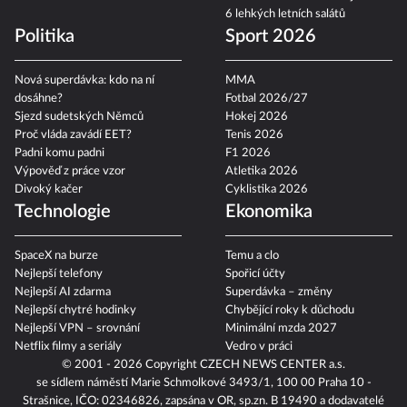
6 lehkých letních salátů
Politika
Sport 2026
Nová superdávka: kdo na ní
MMA
dosáhne?
Fotbal 2026/27
Sjezd sudetských Němců
Hokej 2026
Proč vláda zavádí EET?
Tenis 2026
Padni komu padni
F1 2026
Výpověď z práce vzor
Atletika 2026
Divoký kačer
Cyklistika 2026
Technologie
Ekonomika
SpaceX na burze
Temu a clo
Nejlepší telefony
Spořicí účty
Nejlepší AI zdarma
Superdávka – změny
Nejlepší chytré hodinky
Chybějící roky k důchodu
Nejlepší VPN – srovnání
Minimální mzda 2027
Netflix filmy a seriály
Vedro v práci
© 2001 - 2026 Copyright
CZECH NEWS CENTER a.s.
se sídlem náměstí Marie Schmolkové 3493/1, 100 00 Praha 10 -
Strašnice, IČO: 02346826, zapsána v OR, sp.zn. B 19490 a dodavatelé