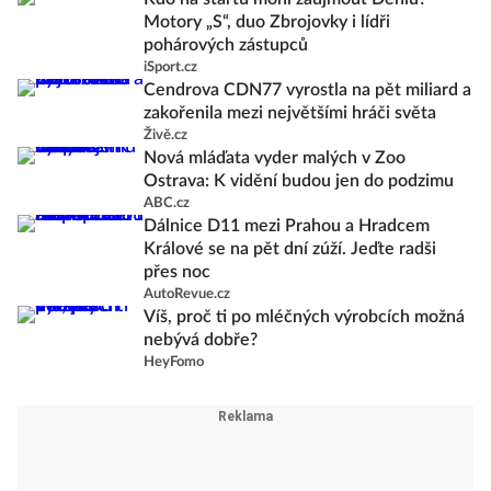
Motory „S“, duo Zbrojovky i lídři
pohárových zástupců
iSport.cz
Cendrova CDN77 vyrostla na pět miliard a
zakořenila mezi největšími hráči světa
Živě.cz
Nová mláďata vyder malých v Zoo
Ostrava: K vidění budou jen do podzimu
ABC.cz
Dálnice D11 mezi Prahou a Hradcem
Králové se na pět dní zúží. Jeďte radši
přes noc
AutoRevue.cz
Víš, proč ti po mléčných výrobcích možná
nebývá dobře?
HeyFomo