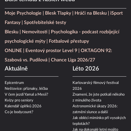
Moje Psychologie
Blesk Tlapky
Hráči na Blesku
iSport
Fantasy
Spotřebitelské testy
Blesku
Nemovitosti
Psychologika - podcast rozbíjející
psychologické mýty
Fotbalové přestupy
ONLINE
Eventový prostor Level 9
OKTAGON 92:
Szabová vs. Pudilová
Chance Liga 2026/27
Aktuálně
Léto 2026
Epicentrum
Karlovarský filmový festival
Neštovice: příznaky, léčba
2026
V čem jezdí Yamal a Mesii?
Znamení, že jste potkali někoho
Kvízy pro seniory
z minulého života
Kalendář úplňků 2026
Astronomické úkazy 2026:
Co je bodycount?
zatmění slunce a další
Jak obléci miminko při vysokých
teplotách?
Jak na dokonalé letní mojito