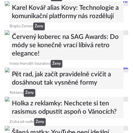
Karel Kovář alias Kovy: Technologie a
komunikační platformy nás rozdělují
Brigita Zemen
Ženy
Červený koberec na SAG Awards: Do
módy se konečně vrací líbivá retro
elegance!
Ivona Horváth Souralová
Ženy
Pět rad, jak začít pravidelně cvičit a
dosáhnout tak vysněné formy
Reklama
Ženy
Holka z reklamky: Nechcete si ten
rasismus odpustit aspoň o Vánocích?
Zrzka od vedle
Ženy
Šílená matka: YouTube není ideální