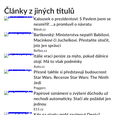
Články z jiných titulů
Kalousek o prezidentovi: S Pavlem jsem se
nesmířil! ...a promluvil o návratu
Blesk.cz
Bartkovský: Ministerstva nepatří Babišovi,
Macinkovi či Juchelkovi. Přestaňte útočit,
jste jen správci
Reflex.cz
Itálie vrací peníze za mýto, pokud dálnice
stojí. Má to však podmínky
Auto.cz
Přesně takhle si představuji budoucnost
Star Wars. Recenze Star Wars: The Ninth
Jedi
Poggers
Papírové oznámení o zvýšení důchodu už
nechodí automaticky. Stačí ale požádat jen
jednou
E15.cz
Kdo na startu mohl zaujmout Deniu?