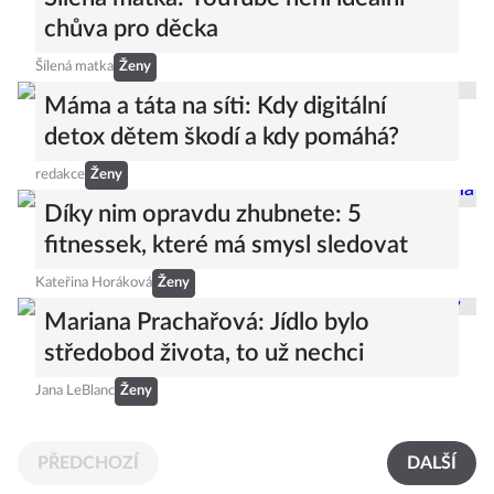
chůva pro děcka
Šílená matka
Ženy
Máma a táta na síti: Kdy digitální
detox dětem škodí a kdy pomáhá?
redakce
Ženy
Díky nim opravdu zhubnete: 5
fitnessek, které má smysl sledovat
Kateřina Horáková
Ženy
Mariana Prachařová: Jídlo bylo
středobod života, to už nechci
Jana LeBlanc
Ženy
PŘEDCHOZÍ
DALŠÍ