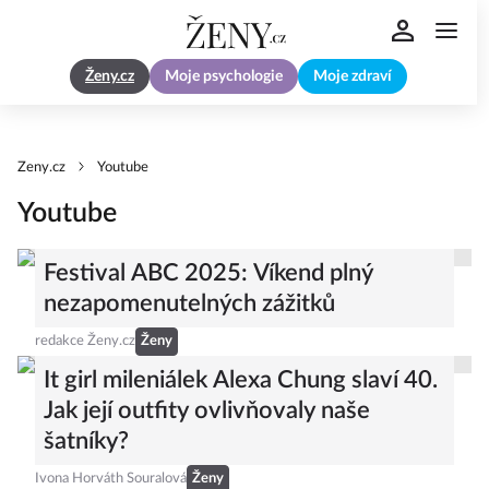
Ženy.cz
Moje psychologie
Moje zdraví
Zeny.cz
Youtube
Youtube
Festival ABC 2025: Víkend plný
nezapomenutelných zážitků
redakce Ženy.cz
Ženy
It girl mileniálek Alexa Chung slaví 40.
Jak její outfity ovlivňovaly naše
šatníky?
Ivona Horváth Souralová
Ženy