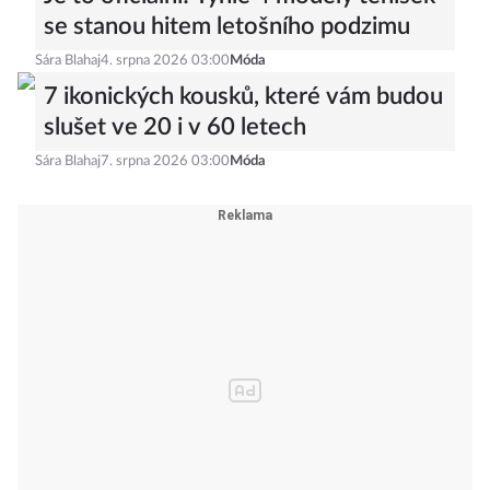
Je to oficiální! Tyhle 4 modely tenisek
se stanou hitem letošního podzimu
Sára Blahaj
4. srpna 2026 03:00
Móda
7 ikonických kousků, které vám budou
slušet ve 20 i v 60 letech
Sára Blahaj
7. srpna 2026 03:00
Móda