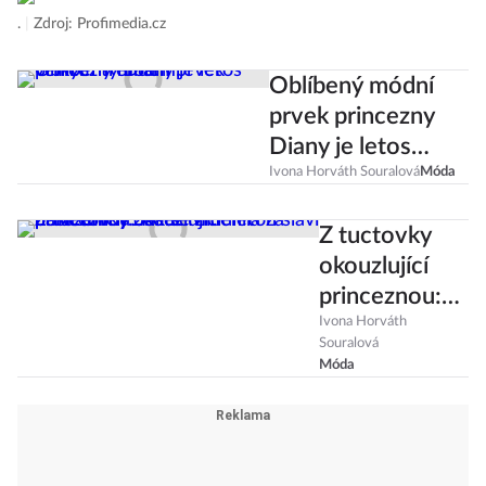
.
|
Zdroj: Profimedia.cz
Oblíbený módní
prvek princezny
Diany je letos
velkým trendem!
Ivona Horváth Souralová
Móda
Z tuctovky
okouzlující
princeznou:
Kate
Ivona Horváth
Souralová
Middleton
Móda
slaví
narozeniny.
Jak se změnila