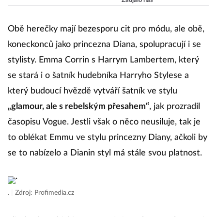
nimi i Češka!
Zaujalo nás
Obě herečky mají bezesporu cit pro módu, ale obě,
koneckonců jako princezna Diana, spolupracují i se
stylisty. Emma Corrin s Harrym Lambertem, který
se stará i o šatník hudebníka Harryho Stylese a
který budoucí hvězdě vytváří šatník ve stylu
„glamour, ale s rebelským přesahem“
, jak prozradil
časopisu Vogue. Jestli však o něco neusiluje, tak je
to oblékat Emmu ve stylu princezny Diany, ačkoli by
se to nabízelo a Dianin styl má stále svou platnost.
.
|
Zdroj: Profimedia.cz