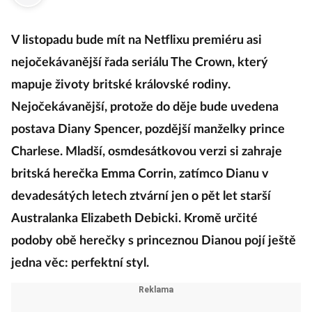
·
11. září 2020
16:00
V listopadu bude mít na Netflixu premiéru asi
nejočekávanější řada seriálu The Crown, který
mapuje životy britské královské rodiny.
Nejočekávanější, protože do děje bude uvedena
postava Diany Spencer, pozdější manželky prince
Charlese. Mladší, osmdesátkovou verzi si zahraje
britská herečka Emma Corrin, zatímco Dianu v
devadesátých letech ztvární jen o pět let starší
Australanka Elizabeth Debicki. Kromě určité
podoby obě herečky s princeznou Dianou pojí ještě
jedna věc: perfektní styl.