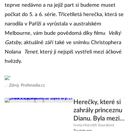
která byla pro roli Diany-třicátnice odtajněna
teprve nedávno a na jejíž part si budeme muset
počkat do 5. a 6. série. Třicetiletá herečka, která se
narodila v Paříži a vyrůstala v australském
Melbourne, vám bude povědomá díky filmu
Velký
Gatsby
, aktuálně září také ve snímku Christophera
Nolana
Tenet
, který ji nejspíš vystřelí mezi áčkové
hvězdy.
.
|
Zdroj: Profimedia.cz
Herečky, které si
zahrály princeznu
Dianu. Byla mezi
Ivona Horváth Souralová