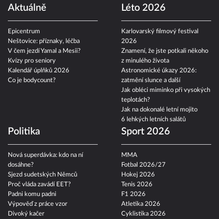
Szabová vs. Pudilová
Chance Liga 2026/27
Aktuálně
Léto 2026
Epicentrum
Karlovarský filmový festival
Neštovice: příznaky, léčba
2026
V čem jezdí Yamal a Mesii?
Znamení, že jste potkali někoho
Kvízy pro seniory
z minulého života
Kalendář úplňků 2026
Astronomické úkazy 2026:
Co je bodycount?
zatmění slunce a další
Jak obléci miminko při vysokých
teplotách?
Jak na dokonalé letní mojito
6 lehkých letních salátů
Politika
Sport 2026
Nová superdávka: kdo na ní
MMA
dosáhne?
Fotbal 2026/27
Sjezd sudetských Němců
Hokej 2026
Proč vláda zavádí EET?
Tenis 2026
Padni komu padni
F1 2026
Výpověď z práce vzor
Atletika 2026