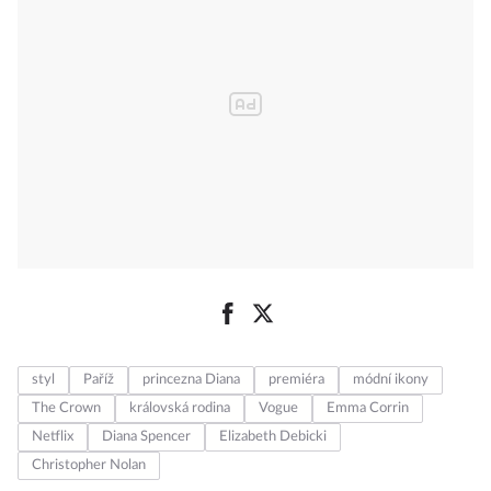
za posledních
20 let?
styl
Paříž
princezna Diana
premiéra
módní ikony
The Crown
královská rodina
Vogue
Emma Corrin
Netflix
Diana Spencer
Elizabeth Debicki
Christopher Nolan