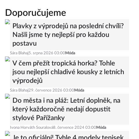
Doporučujeme
Plavky z výprodejů na poslední chvíli?
Našli jsme ty nejlepší pro každou
postavu
Sára Blahaj
5. srpna 2026 03:00
Móda
V čem přežít tropická horka? Tohle
jsou nejlepší chladivé kousky z letních
výprodejů
Sára Blahaj
29. července 2026 03:00
Móda
Do města i na pláž: Letní doplněk, na
který každoročně nedají dopustit
stylové Pařížanky
Ivona Horváth Souralová
8. července 2024 03:00
Móda