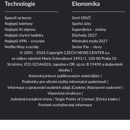
Divoký kačer
Cyklistika 2026
Technologie
Ekonomika
SpaceX na burze
Smrt OSVČ
Nejlepší telefony
Spořicí účty
Nejlepší AI zdarma
Superdávka – změny
Nejlepší chytré hodinky
Důchody 2027
Nejlepší VPN – srovnání
Minimální mzda 2027
Netflix filmy a seriály
Senior Pas – slevy
© 2001 - 2026 Copyright
CZECH NEWS CENTER a.s.
se sídlem náměstí Marie Schmolkové 3493/1, 100 00 Praha 10 -
Strašnice, IČO: 02346826, zapsána v OR, sp.zn. B 19490 a dodavatelé
obsahu
Autorská práva k publikovaným materiálům
Podmínky pro užívání služby informační společnosti
Informace o zpracování osobních údajů
Cookies
Nastavení soukromí
Vlastnická struktura
Jednotná kontaktní místa / Single Points of Contact
Etický kodex
Povinně zveřejňované informace