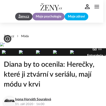
Ženy.cz
Moje psychologie
Moje zdraví
Zeny.cz
Móda
11
Fotogalerie
Diana by to ocenila: Herečky,
které ji ztvární v seriálu, mají
módu v krvi
Ivona Horváth Souralová