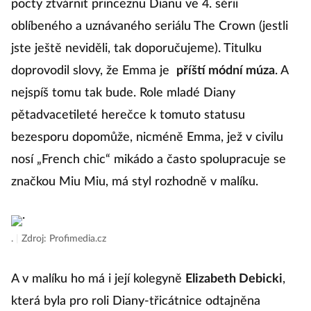
pocty ztvárnit princeznu Dianu ve 4. sérii
oblíbeného a uznávaného seriálu The Crown (jestli
jste ještě neviděli, tak doporučujeme). Titulku
doprovodil slovy, že Emma je
příští módní múza
. A
nejspíš tomu tak bude. Role mladé Diany
pětadvacetileté herečce k tomuto statusu
bezesporu dopomůže, nicméně Emma, jež v civilu
nosí „French chic“ mikádo a často spolupracuje se
značkou Miu Miu, má styl rozhodně v malíku.
.
|
Zdroj: Profimedia.cz
A v malíku ho má i její kolegyně
Elizabeth Debicki
,