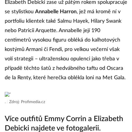
Elizabeth Debicki zase už pátým rokem spolupracuje
se stylistkou
Annabelle Harron
, jež má kromě ní v
portfoliu klientek také Salmu Hayek, Hilary Swank
nebo Patricii Arquette. Annabelle její 190
centimetrů vysokou figuru obléká do kalhotových
kostýmů Armani či Fendi, pro velkou večerní však
volí strategii – ultraženskou opulenci jako třeba v
případě těchto šatů z hedvábného taftu od Oscara
de la Renty, které herečka oblékla loni na Met Gala.
.
|
Zdroj: Profimedia.cz
Více outfitů Emmy Corrin a Elizabeth