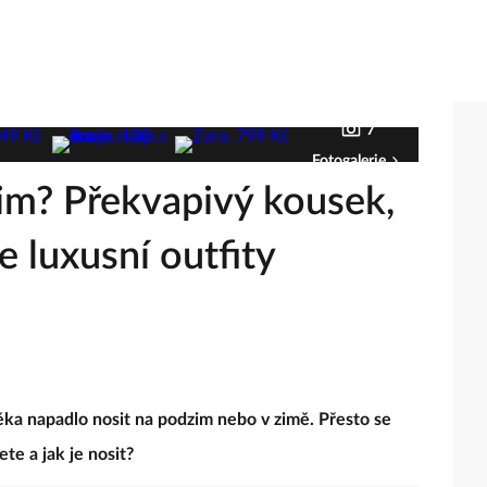
7
Fotogalerie
zim? Překvapivý kousek,
e luxusní outfity
ověka napadlo nosit na podzim nebo v zimě. Přesto se
ete a jak je nosit?