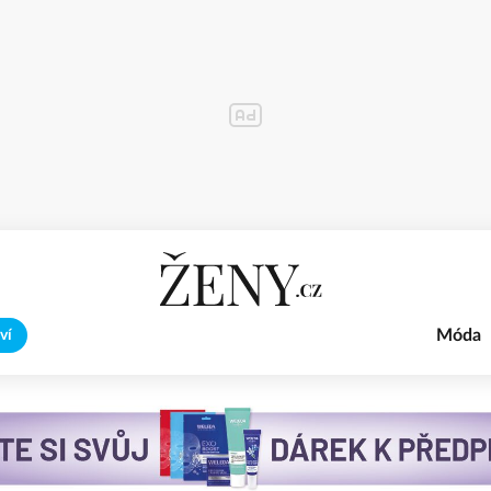
Móda
ví