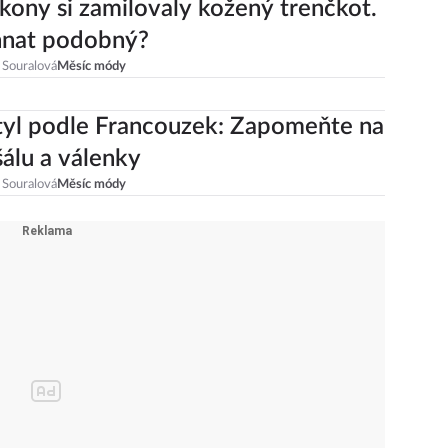
kony si zamilovaly kožený trenčkot.
hnat podobný?
 Souralová
Měsíc módy
tyl podle Francouzek: Zapomeňte na
šálu a válenky
 Souralová
Měsíc módy