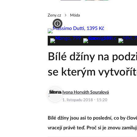
Zeny.cz
Móda
Bílé džíny na pod
se kterým vytvořít
Ivona Horváth Souralová
·
1. listopadu 2018
15:20
Bílé džíny jsou asi to poslední, co by čl
vracejí právě teď. Proč si je znovu zamiluj