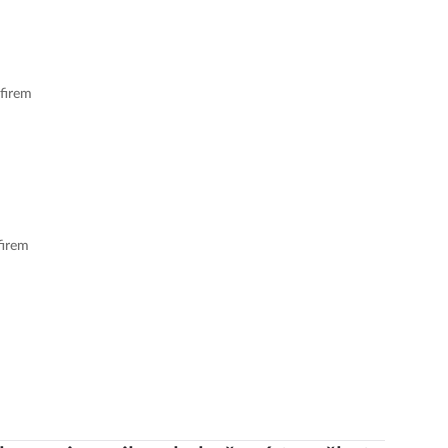
 firem
firem