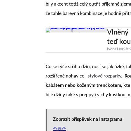
bílý akcent totiž celý outfit příjemně zje
že tahle barevná kombinace je hodně přita
Vlněný 
teď koup
Ivona Horváth
Co se týče střihu džín, nosí se jak úzké, t
rozšířené nohavice i
stylové rozparky
.
Ro
kabátem nebo koženým trenčkotem, kter
bílé džíny také s preppy i vichy kostkou,
Zobrazit příspěvek na Instagramu
⛄️⛄️⛄️