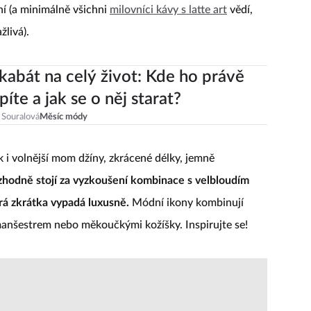
mní (a minimálně všichni
milovníci kávy s latte art
vědí,
žlivá).
kabát na celý život: Kde ho právě
íte a jak se o něj starat?
 Souralová
Měsíc módy
ak i volnější mom džíny, zkrácené délky, jemně
zhodně stojí za vyzkoušení kombinace s velbloudím
á zkrátka vypadá luxusně.
Módní ikony kombinují
 manšestrem nebo měkoučkými kožíšky. Inspirujte se!