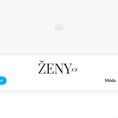
Móda
ví