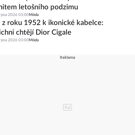
iciální! Tyhle 4 modely tenisek se
hitem letošního podzimu
srpna 2026 03:00
Móda
 z roku 1952 k ikonické kabelce:
ichni chtějí Dior Cigale
srpna 2026 03:00
Móda