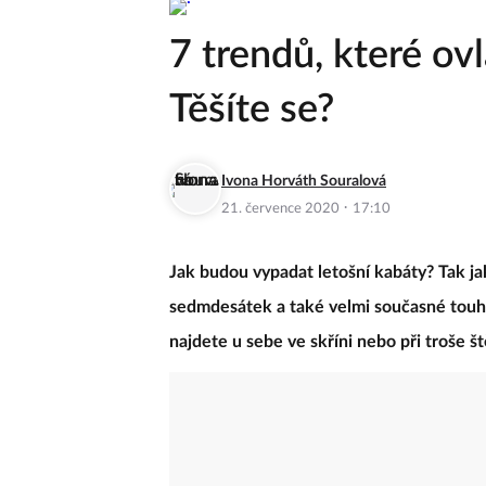
7 trendů, které ov
Těšíte se?
Ivona Horváth Souralová
·
21. července 2020
17:10
Jak budou vypadat letošní kabáty? Tak j
sedmdesátek a také velmi současné touhy 
najdete u sebe ve skříni nebo při troše š