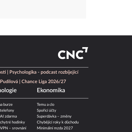
sti
Psychologika - podcast rozbíjející
Pudilová
Chance Liga 2026/27
ologie
Ekonomika
a burze
Temu a clo
 telefony
Spořicí účty
 AI zdarma
Superdávka – změny
 chytré hodinky
Chybějící roky k důchodu