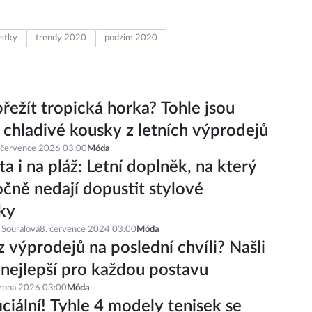
stky
trendy 2020
podzim 2020
řežít tropická horka? Tohle jsou
í chladivé kousky z letních výprodejů
 července 2026 03:00
Móda
a i na pláž: Letní doplněk, na který
čně nedají dopustit stylové
ky
 Souralová
8. července 2024 03:00
Móda
z výprodejů na poslední chvíli? Našli
 nejlepší pro každou postavu
srpna 2026 03:00
Móda