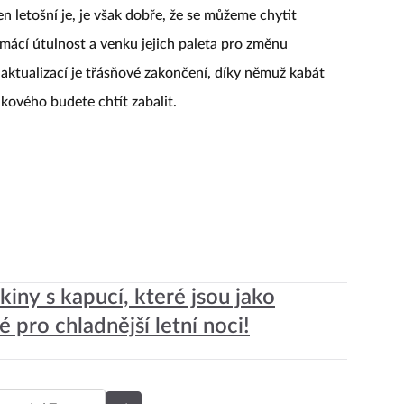
 a návrháři si pro nás na podzim připravili hlavně
en letošní je, je však dobře, že se můžeme chytit
ácí útulnost a venku jejich paleta pro změnu
 aktualizací je třásňové zakončení, díky němuž kabát
akového budete chtít zabalit.
kiny s kapucí, které jsou jako
é pro chladnější letní noci!