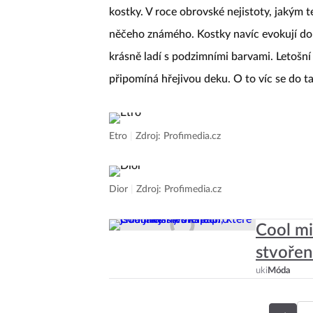
Ani letos se žádné velké překvapení nekoná
kostky. V roce obrovské nejistoty, jakým t
něčeho známého. Kostky navíc evokují dom
krásně ladí s podzimními barvami. Letošní
připomíná hřejivou deku. O to víc se do t
Etro
|
Zdroj: Profimedia.cz
Dior
|
Zdroj: Profimedia.cz
Cool mi
stvořen
uki
Móda