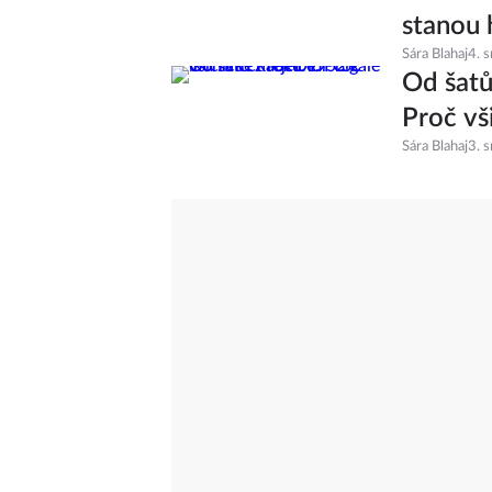
Je to of
stanou 
Sára Blahaj
4. 
Od šatů
Proč vš
Sára Blahaj
3. 