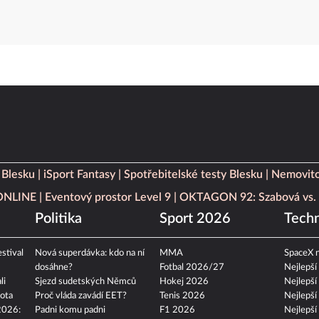
 Blesku
iSport Fantasy
Spotřebitelské testy Blesku
Nemovito
 ONLINE
Eventový prostor Level 9
OKTAGON 92: Szabová vs. 
Politika
Sport 2026
Techn
stival
Nová superdávka: kdo na ní
MMA
SpaceX n
dosáhne?
Fotbal 2026/27
Nejlepší
li
Sjezd sudetských Němců
Hokej 2026
Nejlepší
ota
Proč vláda zavádí EET?
Tenis 2026
Nejlepší