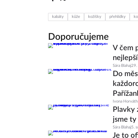
kabáty
kůže
kožíšky
přehlídky
ko
Doporučujeme
V čem p
nejlepš
Sára Blahaj
29.
Do měst
každoro
Pařížan
Ivona Horváth
Plavky 
jsme ty
Sára Blahaj
5. 