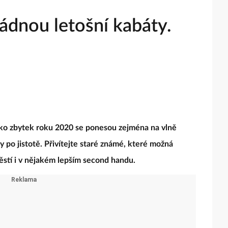
ládnou letošní kabáty.
ako zbytek roku 2020 se ponesou zejména na vlně
po jistotě. Přivítejte staré známé, které možná
těstí i v nějakém lepším second handu.