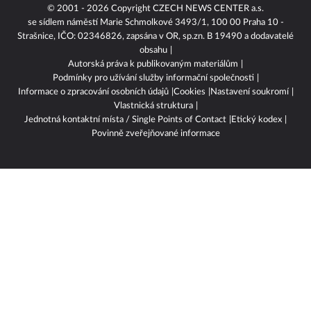
Nejlepší VPN – srovnání
Minimální mzda 2027
Netflix filmy a seriály
Senior Pas – slevy
© 2001 - 2026 Copyright
CZECH NEWS CENTER a.s.
se sídlem náměstí Marie Schmolkové 3493/1, 100 00 Praha 10 -
Strašnice, IČO: 02346826, zapsána v OR, sp.zn. B 19490 a dodavatelé
obsahu
Autorská práva k publikovaným materiálům
Podmínky pro užívání služby informační společnosti
Informace o zpracování osobních údajů
Cookies
Nastavení soukromí
Vlastnická struktura
Jednotná kontaktní místa / Single Points of Contact
Etický kodex
Povinně zveřejňované informace