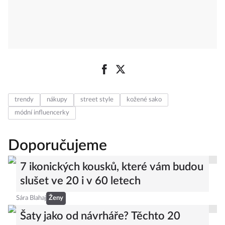
trendy
nákupy
street style
kožené sako
módní influencerky
Doporučujeme
7 ikonických kousků, které vám budou
slušet ve 20 i v 60 letech
Sára Blahaj
Ženy