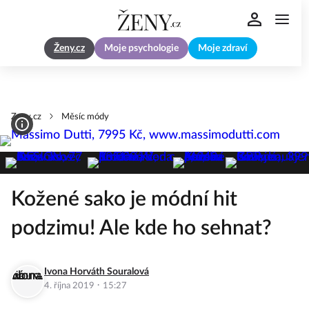
Ženy.cz
Moje psychologie
Moje zdraví
Zeny.cz
Měsíc módy
Kožené sako je módní hit
podzimu! Ale kde ho sehnat?
Ivona Horváth Souralová
·
4. října 2019
15:27