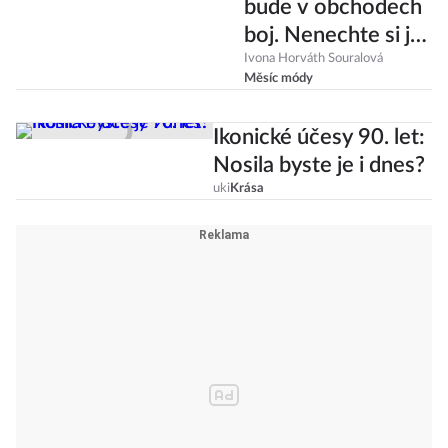
15 kabátů, o které
bude v obchodech
boj. Nenechte si je
ujít!
Ivona Horváth Souralová
Měsíc módy
Ikonické účesy 90. let:
Nosila byste je i dnes?
uki
Krása