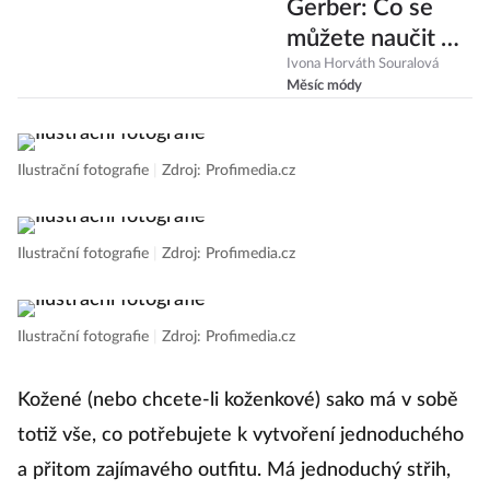
Ikona Kaia
Gerber: Co se
můžete naučit od
18leté dcery
Ivona Horváth Souralová
Měsíc módy
Cindy Crawford?
Ilustrační fotografie
|
Zdroj: Profimedia.cz
Ilustrační fotografie
|
Zdroj: Profimedia.cz
Ilustrační fotografie
|
Zdroj: Profimedia.cz
Kožené (nebo chcete-li koženkové) sako má v sobě
totiž vše, co potřebujete k vytvoření jednoduchého