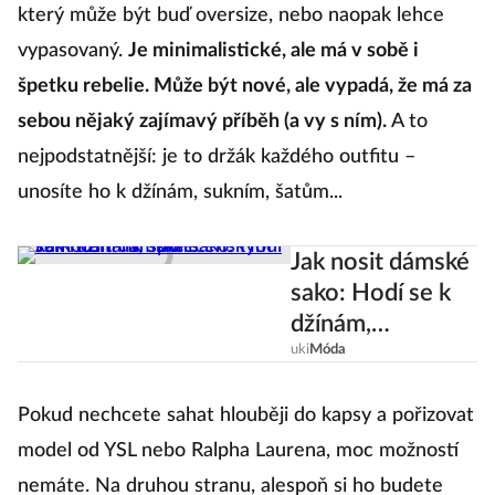
a přitom zajímavého outfitu. Má jednoduchý střih,
který může být buď oversize, nebo naopak lehce
vypasovaný.
Je minimalistické, ale má v sobě i
špetku rebelie. Může být nové, ale vypadá, že má za
sebou nějaký zajímavý příběh (a vy s ním).
A to
nejpodstatnější: je to držák každého outfitu –
unosíte ho k džínám, sukním, šatům...
Jak nosit dámské
sako: Hodí se k
džínám,
společenským
uki
Móda
kalhotám i k
sukni!
Pokud nechcete sahat hlouběji do kapsy a pořizovat
model od YSL nebo Ralpha Laurena, moc možností