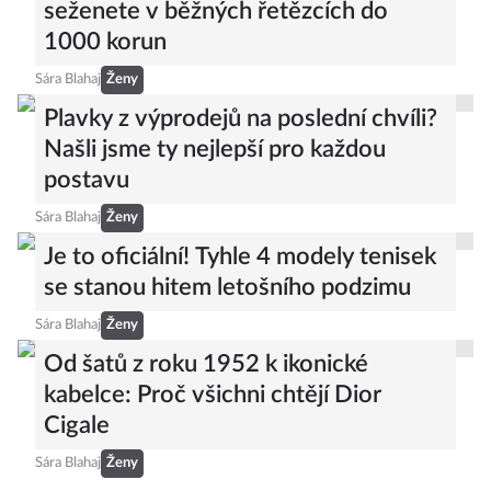
Šaty jako od návrháře? Těchto 20
seženete v běžných řetězcích do
1000 korun
Sára Blahaj
Ženy
Plavky z výprodejů na poslední chvíli?
Našli jsme ty nejlepší pro každou
postavu
Sára Blahaj
Ženy
Je to oficiální! Tyhle 4 modely tenisek
se stanou hitem letošního podzimu
Sára Blahaj
Ženy
Od šatů z roku 1952 k ikonické
kabelce: Proč všichni chtějí Dior
Cigale