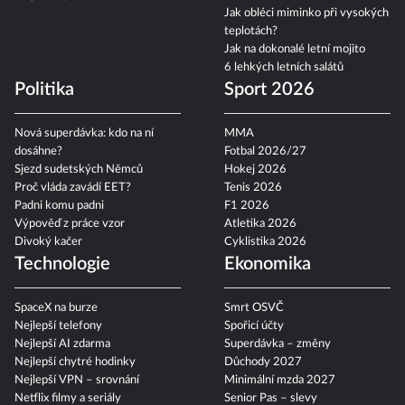
Kalendář úplňků 2026
Astronomické úkazy 2026:
Co je bodycount?
zatmění slunce a další
Jak obléci miminko při vysokých
teplotách?
Jak na dokonalé letní mojito
6 lehkých letních salátů
Politika
Sport 2026
Nová superdávka: kdo na ní
MMA
dosáhne?
Fotbal 2026/27
Sjezd sudetských Němců
Hokej 2026
Proč vláda zavádí EET?
Tenis 2026
Padni komu padni
F1 2026
Výpověď z práce vzor
Atletika 2026
Divoký kačer
Cyklistika 2026
Technologie
Ekonomika
SpaceX na burze
Smrt OSVČ
Nejlepší telefony
Spořicí účty
Nejlepší AI zdarma
Superdávka – změny
Nejlepší chytré hodinky
Důchody 2027