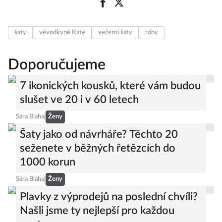
šaty
vévodkyně Kate
večerní šaty
róby
Doporučujeme
7 ikonických kousků, které vám budou
slušet ve 20 i v 60 letech
Sára Blahaj
Ženy
Šaty jako od návrháře? Těchto 20
seženete v běžných řetězcích do
1000 korun
Sára Blahaj
Ženy
Plavky z výprodejů na poslední chvíli?
Našli jsme ty nejlepší pro každou