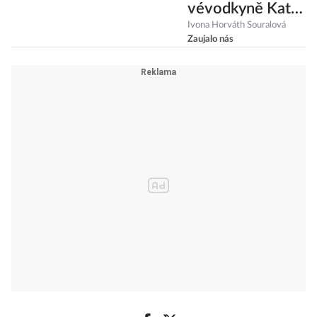
vévodkyně Kate
oblékla podobně
Ivona Horváth Souralová
Zaujalo nás
jako princezna
Diana!