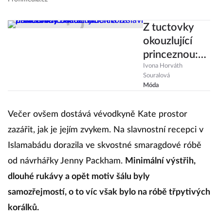
Z tuctovky
okouzlující
princeznou:
Kate
Ivona Horváth
Souralová
Middleton
Móda
slaví
narozeniny.
Večer ovšem dostává vévodkyně Kate prostor
Jak se změnila
zazářit, jak je jejím zvykem. Na slavnostní recepci v
za posledních
Islamabádu dorazila ve skvostné smaragdové róbě
20 let?
od návrhářky Jenny Packham.
Minimální výstřih,
dlouhé rukávy a opět motiv šálu byly
samozřejmostí, o to víc však bylo na róbě třpytivých
korálků.