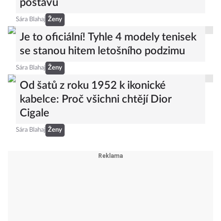
postavu
Sára Blahaj
Ženy
Je to oficiální! Tyhle 4 modely tenisek
se stanou hitem letošního podzimu
Sára Blahaj
Ženy
Od šatů z roku 1952 k ikonické
kabelce: Proč všichni chtějí Dior
Cigale
Sára Blahaj
Ženy