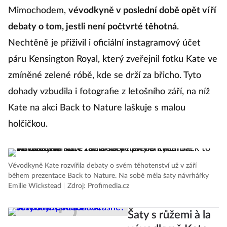
Mimochodem,
vévodkyně v poslední době opět víří
debaty o tom, jestli není počtvrté těhotná
.
Nechtěně je přiživil i oficiální instagramový účet
páru Kensington Royal, který zveřejnil fotku Kate ve
zmíněné zelené róbě, kde se drží za břicho. Tyto
dohady vzbudila i fotografie z letošního září, na níž
Kate na akci Back to Nature laškuje s malou
holčičkou.
Vévodkyně Kate rozvířila debaty o svém těhotenství už v září
během prezentace Back to Nature. Na sobě měla šaty návrhářky
Emilie Wickstead
|
Zdroj: Profimedia.cz
Šaty s růžemi à la