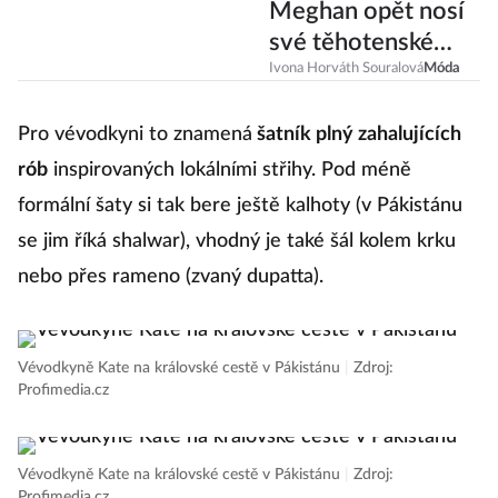
Meghan opět nosí
své těhotenské
modely. Proč?
Ivona Horváth Souralová
Móda
Pro vévodkyni to znamená
šatník plný zahalujících
rób
inspirovaných lokálními střihy. Pod méně
formální šaty si tak bere ještě kalhoty (v Pákistánu
se jim říká shalwar), vhodný je také šál kolem krku
nebo přes rameno (zvaný dupatta).
Vévodkyně Kate na královské cestě v Pákistánu
|
Zdroj:
Profimedia.cz
Vévodkyně Kate na královské cestě v Pákistánu
|
Zdroj:
Profimedia.cz