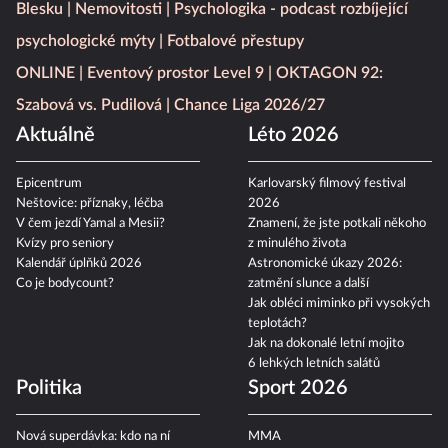
Blesku
Nemovitosti
Psychologika - podcast rozbíjející
psychologické mýty
Fotbalové přestupy
ONLINE
Eventový prostor Level 9
OKTAGON 92:
Szabová vs. Pudilová
Chance Liga 2026/27
Aktuálně
Léto 2026
Epicentrum
Karlovarský filmový festival
Neštovice: příznaky, léčba
2026
V čem jezdí Yamal a Mesii?
Znamení, že jste potkali někoho
Kvízy pro seniory
z minulého života
Kalendář úplňků 2026
Astronomické úkazy 2026:
Co je bodycount?
zatmění slunce a další
Jak obléci miminko při vysokých
teplotách?
Jak na dokonalé letní mojito
6 lehkých letních salátů
Politika
Sport 2026
Nová superdávka: kdo na ní
MMA