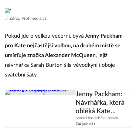
.
|
Zdroj: Profimedia.cz
Pokud jde o velkou večerní, bývá
Jenny Packham
pro Kate nejčastější volbou, na druhém místě se
umísťuje značka Alexander McQueen
, jejíž
návrhářka Sarah Burton šila vévodkyni i oboje
svatební šaty.
Jenny Packham:
Návrhářka, která
obléká Kate
(nejen) po porodu
Ivona Horváth Souralová
Zaujalo nás