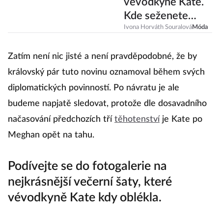
vévodkyně Kate.
Kde seženete
podobně krásné?
Ivona Horváth Souralová
Móda
Zatím není nic jisté a není pravděpodobné, že by
královský pár tuto novinu oznamoval během svých
diplomatických povinností. Po návratu je ale
budeme napjatě sledovat, protože dle dosavadního
načasování předchozích tří
těhotenství
je Kate po
Meghan opět na tahu.
Podívejte se do fotogalerie na
nejkrásnější večerní šaty, které
vévodkyně Kate kdy oblékla.