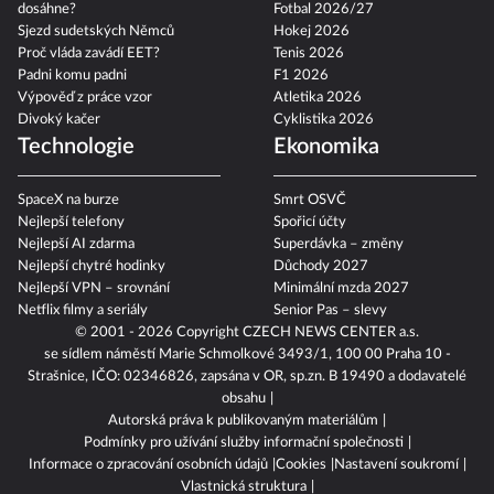
dosáhne?
Fotbal 2026/27
Sjezd sudetských Němců
Hokej 2026
Proč vláda zavádí EET?
Tenis 2026
Padni komu padni
F1 2026
Výpověď z práce vzor
Atletika 2026
Divoký kačer
Cyklistika 2026
Technologie
Ekonomika
SpaceX na burze
Smrt OSVČ
Nejlepší telefony
Spořicí účty
Nejlepší AI zdarma
Superdávka – změny
Nejlepší chytré hodinky
Důchody 2027
Nejlepší VPN – srovnání
Minimální mzda 2027
Netflix filmy a seriály
Senior Pas – slevy
© 2001 - 2026 Copyright
CZECH NEWS CENTER a.s.
se sídlem náměstí Marie Schmolkové 3493/1, 100 00 Praha 10 -
Strašnice, IČO: 02346826, zapsána v OR, sp.zn. B 19490 a dodavatelé
obsahu
Autorská práva k publikovaným materiálům
Podmínky pro užívání služby informační společnosti
Informace o zpracování osobních údajů
Cookies
Nastavení soukromí
Vlastnická struktura