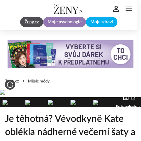
Ženy.cz
Moje psychologie
Moje zdraví
Zeny.cz
Měsíc módy
13
Fotogalerie
Je těhotná? Vévodkyně Kate
oblékla nádherné večerní šaty a