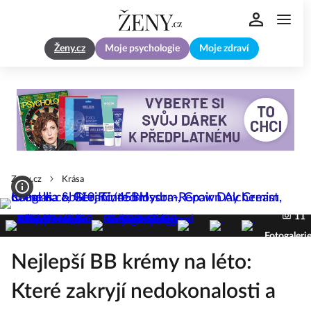
Ženy.cz
Moje psychologie
Moje zdraví
Zeny.cz
Krása
11
Fotogaleri
Nejlepší BB krémy na léto:
Které zakryjí nedokonalosti a