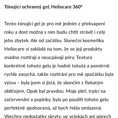
Tónující ochranný gel, Heliocare 360°
Tento tónující gel je pro mě jedním z překvapení
roku a dost možná s ním budu chtít strávit i celý
jeho zbytek. Ale od začátku. Sluneční kosmetika
Heliocare si zakládá na tom, že se její produkty
snadno roztírají a neucpávají póry. Textura
konkrétně tohoto gelu je hodně tekutá a poměrně
rychle zasychá, takže roztírání pro mě zpočátku byla
výzva – byla jsem si jistá, že skončím s flekatým
obličejem. Opak byl pravdou. Moje pleť, trpící na
začervenání a pupínky, byla po použití tohoto gelu
perfektně sjednocená, až bych řekla omlazená.
Všechny nedostatky skryty, ve vráskách ani pórech