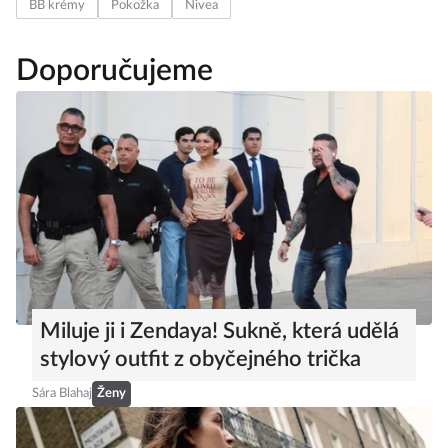
BB krémy
Pokožka
Nivea
Doporučujeme
Miluje ji i Zendaya! Sukně, která udělá
stylový outfit z obyčejného trička
Sára Blahaj
Ženy