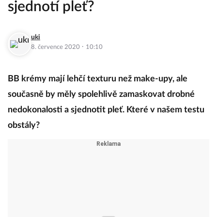
sjednotí pleť?
uki
·
8. července 2020
10:10
BB krémy mají lehčí texturu než make-upy, ale
současně by měly spolehlivě zamaskovat drobné
nedokonalosti a sjednotit pleť. Které v našem testu
obstály?