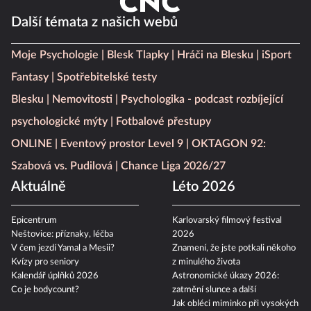
Další témata z našich webů
Moje Psychologie
Blesk Tlapky
Hráči na Blesku
iSport
Fantasy
Spotřebitelské testy
Blesku
Nemovitosti
Psychologika - podcast rozbíjející
psychologické mýty
Fotbalové přestupy
ONLINE
Eventový prostor Level 9
OKTAGON 92:
Szabová vs. Pudilová
Chance Liga 2026/27
Aktuálně
Léto 2026
Epicentrum
Karlovarský filmový festival
Neštovice: příznaky, léčba
2026
V čem jezdí Yamal a Mesii?
Znamení, že jste potkali někoho
Kvízy pro seniory
z minulého života
Kalendář úplňků 2026
Astronomické úkazy 2026:
Co je bodycount?
zatmění slunce a další
Jak obléci miminko při vysokých