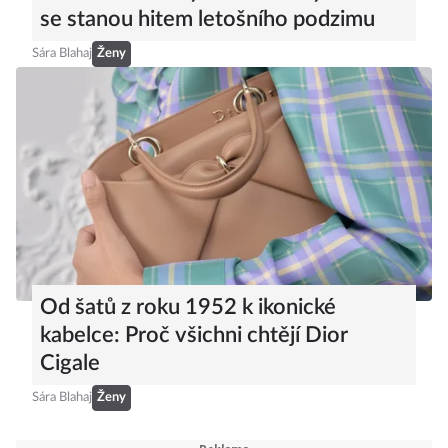
se stanou hitem letošního podzimu
Sára Blahaj
Ženy
Od šatů z roku 1952 k ikonické
kabelce: Proč všichni chtějí Dior
Cigale
Sára Blahaj
Ženy