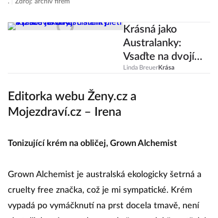
.
|
Zdroj: archiv firem
Krásná jako
Australanky:
Vsaďte na dvojí
čištění pleti a
Linda Breuer
Krása
plážové vlny!
Editorka webu Ženy.cz a
Mojezdraví.cz – Irena
Tonizující krém na obličej, Grown Alchemist
Grown Alchemist je australská ekologicky šetrná a
cruelty free značka, což je mi sympatické. Krém
vypadá po vymáčknutí na prst docela tmavě, není