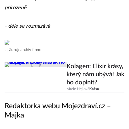
přirozeně
- déle se rozmazává
.
|
Zdroj: archiv firem
Kolagen: Elixír krásy,
který nám ubývá! Jak
ho doplnit?
Marie Hejlová
Krása
Redaktorka webu Mojezdraví.cz –
Majka