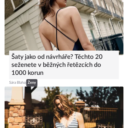
Šaty jako od návrháře? Těchto 20
seženete v běžných řetězcích do
1000 korun
Sára Blahaj
Ženy