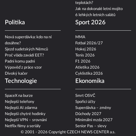
teplotách?
Jak na dokonalé letní mojito
6 lehkých letních salátů
Politika
Sport 2026
Nová superdávka: kdo na ní
MMA
dosáhne?
Fotbal 2026/27
Sjezd sudetských Němců
Hokej 2026
Proč vláda zavádí EET?
Tenis 2026
Padni komu padni
F1 2026
Výpověď z práce vzor
Atletika 2026
Divoký kačer
Cyklistika 2026
Technologie
Ekonomika
SpaceX na burze
Smrt OSVČ
Nejlepší telefony
Spořicí účty
Nejlepší AI zdarma
Superdávka – změny
Nejlepší chytré hodinky
Důchody 2027
Nejlepší VPN – srovnání
Minimální mzda 2027
Netflix filmy a seriály
Senior Pas – slevy
© 2001 - 2026 Copyright
CZECH NEWS CENTER a.s.