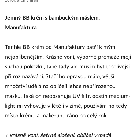
Zdroj: archiv firem
Jemný BB krém s bambuckým máslem,
Manufaktura
Tenhle BB krém od Manufaktury patří k mým
nejoblíbenějším. Krásně voní, výborně promaže moji
suchou pokožku, také tady ale musím být trpělivější
při rozmazávání. Stačí ho opravdu málo, větší
množství udělá na obličeji lehce nepřirozenou
masku. Také on neobsahuje UV filtr, odstín medium-
light mi vyhovuje v létě i v zimě, používám ho tedy
místo krému a make-upu ráno po celý rok.
+ krásně voní, šetrné složení, obličej vypadá