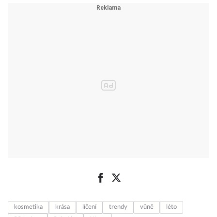
pupínků!
kosmetika
krása
líčení
trendy
vůně
léto