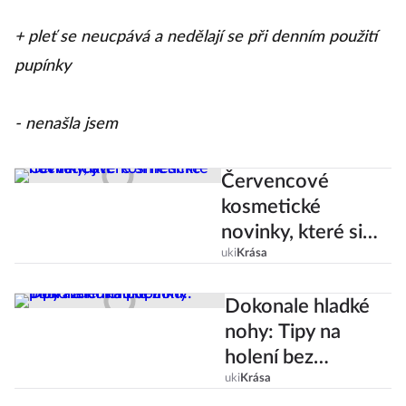
+ pleť se neucpává a nedělají se při denním použití
pupínky
- nenašla jsem
Červencové
kosmetické
novinky, které si
nesmíte nechat
uki
Krása
ujít!
Dokonale hladké
nohy: Tipy na
holení bez
podráždění a
uki
Krása