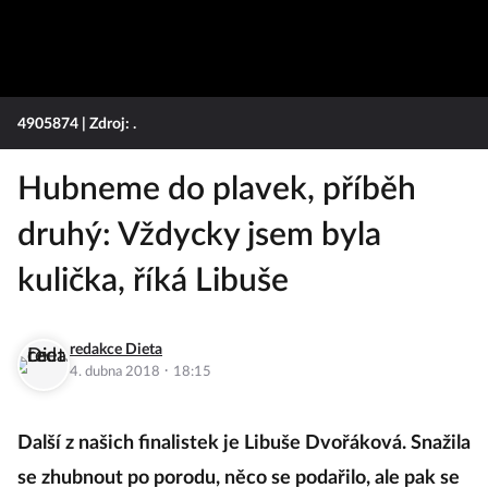
4905874
| Zdroj: .
Hubneme do plavek, příběh
druhý: Vždycky jsem byla
kulička, říká Libuše
redakce Dieta
·
4. dubna 2018
18:15
Další z našich finalistek je Libuše Dvořáková. Snažila
se zhubnout po porodu, něco se podařilo, ale pak se