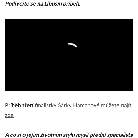
Podívejte se na Libušin příběh:
Příběh třetí
finalistky Šárky Hamanové můžete najít
zde
.
A co si o jejím životním stylu myslí přední specialista