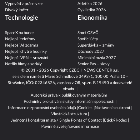
Výpověď z práce vzor
Atletika 2026
Divoký kačer
Cyklistika 2026
Technologie
Ekonomika
SpaceX na burze
Smrt OSVČ
Nejlepší telefony
Spořicí účty
Nejlepší AI zdarma
Superdávka – změny
Nejlepší chytré hodinky
Důchody 2027
Nejlepší VPN – srovnání
Minimální mzda 2027
Netflix filmy a seriály
Senior Pas – slevy
© 2001 - 2026 Copyright
CZECH NEWS CENTER a.s.
se sídlem náměstí Marie Schmolkové 3493/1, 100 00 Praha 10 -
Strašnice, IČO: 02346826, zapsána v OR, sp.zn. B 19490 a dodavatelé
obsahu
Autorská práva k publikovaným materiálům
Podmínky pro užívání služby informační společnosti
Informace o zpracování osobních údajů
Cookies
Nastavení soukromí
Vlastnická struktura
Jednotná kontaktní místa / Single Points of Contact
Etický kodex
Povinně zveřejňované informace