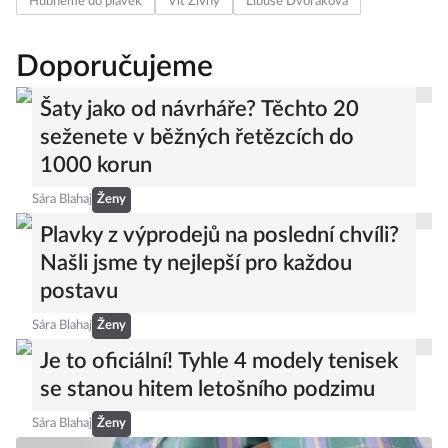
Hubneme do plavek
Vít Živný
Libuše Dvořáková
Doporučujeme
Šaty jako od návrháře? Těchto 20
seženete v běžných řetězcích do
1000 korun
Sára Blahaj
Ženy
Plavky z výprodejů na poslední chvíli?
Našli jsme ty nejlepší pro každou
postavu
Sára Blahaj
Ženy
Je to oficiální! Tyhle 4 modely tenisek
se stanou hitem letošního podzimu
Sára Blahaj
Ženy