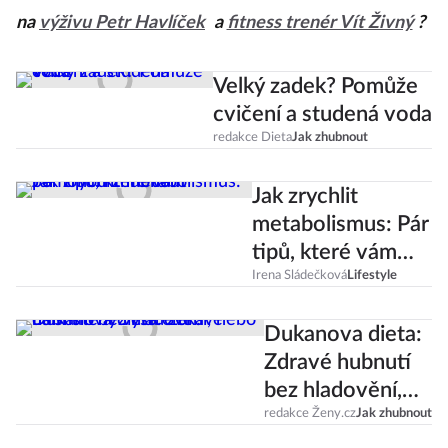
na
výživu Petr Havlíček
a
fitness trenér Vít Živný
?
Velký zadek? Pomůže
cvičení a studená voda
redakce Dieta
Jak zhubnout
Jak zrychlit
metabolismus: Pár
tipů, které vám
pomohou
Irena Sládečková
Lifestyle
zhubnout
Dukanova dieta:
Zdravé hubnutí
bez hladovění,
nebo další šílený
redakce Ženy.cz
Jak zhubnout
výstřelek?