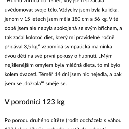
"Hubnu zhruba od 15 let, kdy jsem si začala
uvědomovat svoje tělo. Vždycky jsem byla kulička,
jenom v 15 letech jsem měla 180 cm a 56 kg. V té
době jsem ale nebyla spokojená se svým břichem, a
tak začal kolotoč diet, který mi pravidelně ročně
přidával 3,5 kg,“ vzpomíná sympatická maminka
dvou dětí na své první pokusy o hubnutí. „Mým
nejšílenějším omylem byla mléčná dieta, to mi bylo
kolem dvaceti. Téměř 14 dní jsem nic nejedla, a pak
jsem se ,dožrala‘,“ směje se.
V porodnici 123 kg
Po porodu druhého dítěte (rodit odcházela s váhou