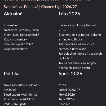
Szabová vs. Pudilová
Chance Liga 2026/27
Aktuálně
Léto 2026
Epicentrum
Karlovarský filmový festival
Neštovice: příznaky, léčba
2026
V čem jezdí Yamal a Mesii?
Znamení, že jste potkali někoho
Kvízy pro seniory
z minulého života
Kalendář úplňků 2026
Astronomické úkazy 2026:
Co je bodycount?
zatmění slunce a další
Jak obléci miminko při vysokých
teplotách?
Jak na dokonalé letní mojito
6 lehkých letních salátů
Politika
Sport 2026
Nová superdávka: kdo na ní
MMA
dosáhne?
Fotbal 2026/27
Sjezd sudetských Němců
Hokej 2026
Proč vláda zavádí EET?
Tenis 2026
Padni komu padni
F1 2026