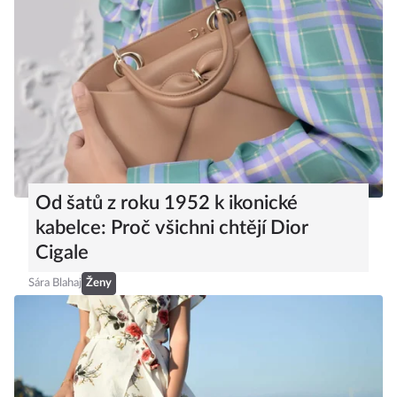
Od šatů z roku 1952 k ikonické
kabelce: Proč všichni chtějí Dior
Cigale
Sára Blahaj
Ženy