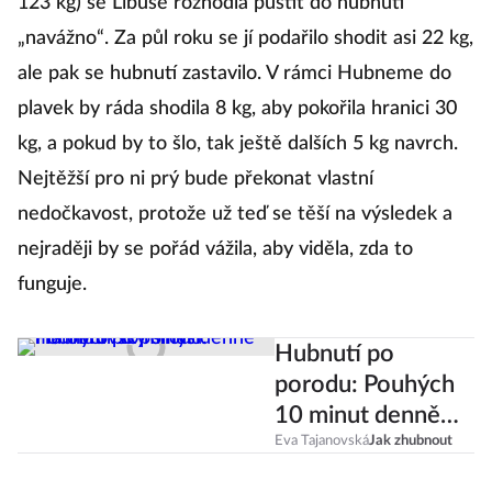
123 kg) se Libuše rozhodla pustit do hubnutí
„navážno“. Za půl roku se jí podařilo shodit asi 22 kg,
ale pak se hubnutí zastavilo. V rámci Hubneme do
plavek by ráda shodila 8 kg, aby pokořila hranici 30
kg, a pokud by to šlo, tak ještě dalších 5 kg navrch.
Nejtěžší pro ni prý bude překonat vlastní
nedočkavost, protože už teď se těší na výsledek a
nejraději by se pořád vážila, aby viděla, zda to
funguje.
Hubnutí po
porodu: Pouhých
10 minut denně
má obrovský
Eva Tajanovská
Jak zhubnout
smysl