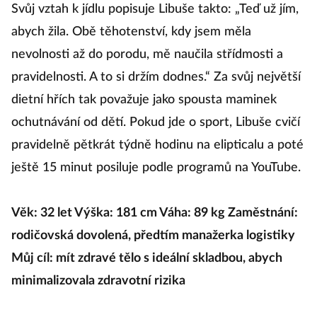
Svůj vztah k jídlu popisuje Libuše takto: „Teď už jím,
abych žila. Obě těhotenství, kdy jsem měla
nevolnosti až do porodu, mě naučila střídmosti a
pravidelnosti. A to si držím dodnes.“ Za svůj největší
dietní hřích tak považuje jako spousta maminek
ochutnávání od dětí. Pokud jde o sport, Libuše cvičí
pravidelně pětkrát týdně hodinu na elipticalu a poté
ještě 15 minut posiluje podle programů na YouTube.
Věk: 32 let Výška: 181 cm Váha: 89 kg Zaměstnání:
rodičovská dovolená, předtím manažerka logistiky
Můj cíl: mít zdravé tělo s ideální skladbou, abych
minimalizovala zdravotní rizika