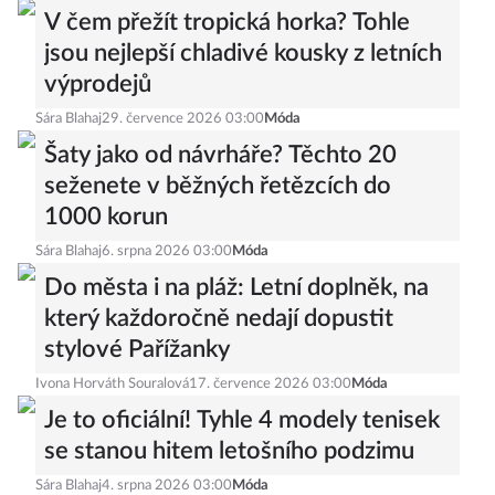
V čem přežít tropická horka? Tohle
jsou nejlepší chladivé kousky z letních
výprodejů
Sára Blahaj
29. července 2026 03:00
Móda
Šaty jako od návrháře? Těchto 20
seženete v běžných řetězcích do
1000 korun
Sára Blahaj
6. srpna 2026 03:00
Móda
Do města i na pláž: Letní doplněk, na
který každoročně nedají dopustit
stylové Pařížanky
Ivona Horváth Souralová
17. července 2026 03:00
Móda
Je to oficiální! Tyhle 4 modely tenisek
se stanou hitem letošního podzimu
Sára Blahaj
4. srpna 2026 03:00
Móda