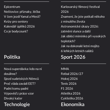
Epicentrum
Karlovarský filmový festival
Neštovice: příznaky, léčba
2026
V čem jezdí Yamal a Mesii?
Znamení, že jste potkali někoho
Kvízy pro seniory
z minulého života
Kalendář úplňků 2026
Astronomické úkazy 2026:
Co je bodycount?
zatmění slunce a další
Jak obléci miminko při vysokých
teplotách?
Jak na dokonalé letní mojito
6 lehkých letních salátů
Politika
Sport 2026
Nová superdávka: kdo na ní
MMA
dosáhne?
Fotbal 2026/27
Sjezd sudetských Němců
Hokej 2026
Proč vláda zavádí EET?
Tenis 2026
Padni komu padni
F1 2026
Výpověď z práce vzor
Atletika 2026
Divoký kačer
Cyklistika 2026
Technologie
Ekonomika