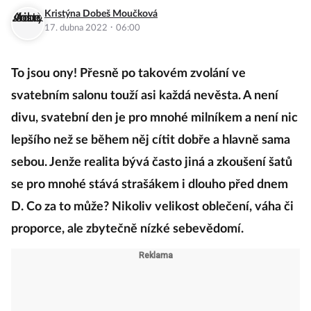
Kristýna Dobeš Moučková
·
17. dubna 2022
06:00
To jsou ony! Přesně po takovém zvolání ve
svatebním salonu touží asi každá nevěsta. A není
divu, svatební den je pro mnohé milníkem a není nic
lepšího než se během něj cítit dobře a hlavně sama
sebou. Jenže realita bývá často jiná a zkoušení šatů
se pro mnohé stává strašákem i dlouho před dnem
D. Co za to může? Nikoliv velikost oblečení, váha či
proporce, ale zbytečně nízké sebevědomí.