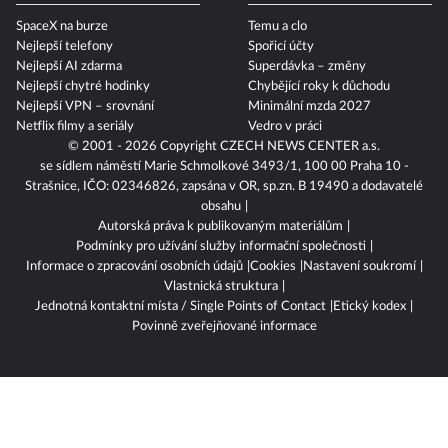
SpaceX na burze
Temu a clo
Nejlepší telefony
Spořicí účty
Nejlepší AI zdarma
Superdávka – změny
Nejlepší chytré hodinky
Chybějící roky k důchodu
Nejlepší VPN – srovnání
Minimální mzda 2027
Netflix filmy a seriály
Vedro v práci
© 2001 - 2026 Copyright
CZECH NEWS CENTER a.s.
se sídlem náměstí Marie Schmolkové 3493/1, 100 00 Praha 10 -
Strašnice, IČO: 02346826, zapsána v OR, sp.zn. B 19490 a dodavatelé
obsahu
Autorská práva k publikovaným materiálům
Podmínky pro užívání služby informační společnosti
Informace o zpracování osobních údajů
Cookies
Nastavení soukromí
Vlastnická struktura
Jednotná kontaktní místa / Single Points of Contact
Etický kodex
Povinně zveřejňované informace