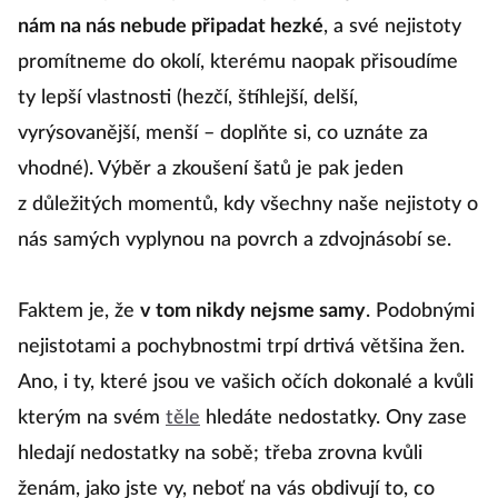
nám na nás nebude připadat hezké
, a své nejistoty
promítneme do okolí, kterému naopak přisoudíme
ty lepší vlastnosti (hezčí, štíhlejší, delší,
vyrýsovanější, menší – doplňte si, co uznáte za
vhodné). Výběr a zkoušení šatů je pak jeden
z důležitých momentů, kdy všechny naše nejistoty o
nás samých vyplynou na povrch a zdvojnásobí se.
Faktem je, že
v tom nikdy nejsme samy
. Podobnými
nejistotami a pochybnostmi trpí drtivá většina žen.
Ano, i ty, které jsou ve vašich očích dokonalé a kvůli
kterým na svém
těle
hledáte nedostatky. Ony zase
hledají nedostatky na sobě; třeba zrovna kvůli
ženám, jako jste vy, neboť na vás obdivují to, co