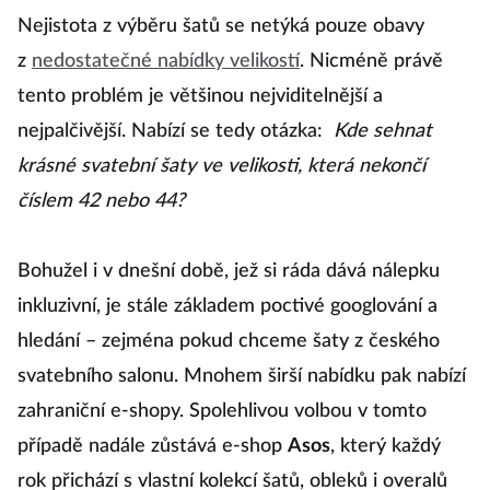
Nejistota z výběru šatů se netýká pouze obavy
z
nedostatečné nabídky velikostí
. Nicméně právě
tento problém je většinou nejviditelnější a
nejpalčivější. Nabízí se tedy otázka:
Kde sehnat
krásné svatební šaty ve velikosti, která nekončí
číslem 42 nebo 44?
Bohužel i v dnešní době, jež si ráda dává nálepku
inkluzivní, je stále základem poctivé googlování a
hledání – zejména pokud chceme šaty z českého
svatebního salonu. Mnohem širší nabídku pak nabízí
zahraniční e-shopy. Spolehlivou volbou v tomto
případě nadále zůstává e-shop
Asos
, který každý
rok přichází s vlastní kolekcí šatů, obleků i overalů