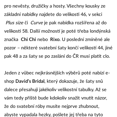
pro nevěsty, družičky a hosty. Všechny kousky ze
základní nabídky najdete do velikosti 46, v sekci
Plus size
či
Curve
je pak nabídka rozšířena až do
velikosti 58. Další možností je poté třeba londýnská
značka
Chi Chi
nebo
Rixo
. U poslední zmíněné ale
pozor – některé svatební šaty končí velikostí 44, jiné
pak 48 a za šaty se po zaslání do ČR musí platit clo.
Jeden z vůbec nejkrásnějších výběrů poté nabízí e-
shop
David’s Bridal
, který dokazuje, že šaty snů
dalece přesahují jakékoliv velikostní tabulky. Až se
vám tedy příště bude kdokoliv snažit vnutit názor,
že do svatební róby musíte nejprve zhubnout,
abyste vypadala hezky, pošlete jej třeba na tyto