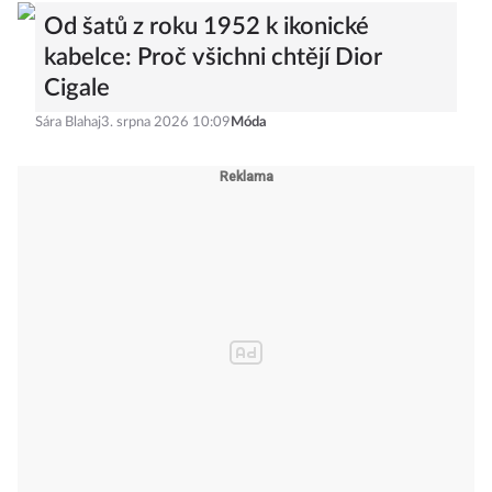
Od šatů z roku 1952 k ikonické
kabelce: Proč všichni chtějí Dior
Cigale
Sára Blahaj
3. srpna 2026 10:09
Móda