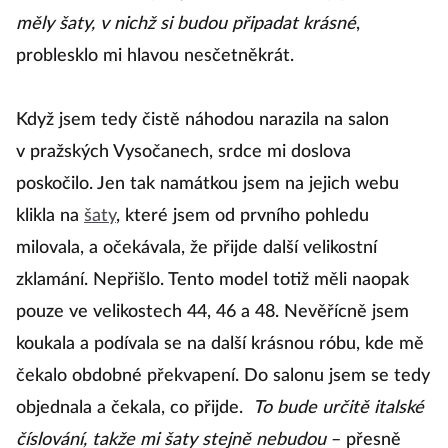
měly šaty, v nichž si budou připadat krásné
,
problesklo mi hlavou nesčetněkrát.
Když jsem tedy čistě náhodou narazila na salon
v pražských Vysočanech, srdce mi doslova
poskočilo. Jen tak namátkou jsem na jejich webu
klikla na
šaty
, které jsem od prvního pohledu
milovala, a očekávala, že přijde další velikostní
zklamání. Nepřišlo. Tento model totiž měli naopak
pouze ve velikostech 44, 46 a 48. Nevěřícně jsem
koukala a podívala se na další krásnou róbu, kde mě
čekalo obdobné překvapení. Do salonu jsem se tedy
objednala a čekala, co přijde.
To bude určitě italské
číslování, takže mi šaty stejně nebudou
– přesně