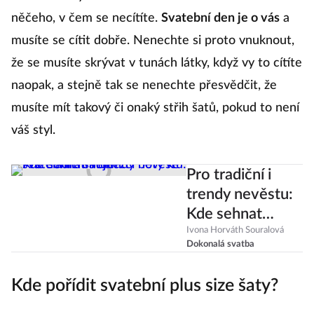
něčeho, v čem se necítíte.
Svatební den je o vás
a
musíte se cítit dobře. Nenechte si proto vnuknout,
že se musíte skrývat v tunách látky, když vy to cítíte
naopak, a stejně tak se nenechte přesvědčit, že
musíte mít takový či onaký střih šatů, pokud to není
váš styl.
Pro tradiční i
trendy nevěstu:
Kde sehnat
nejhezčí boty ke
Ivona Horváth Souralová
Dokonalá svatba
svatebním
šatům?
Kde pořídit svatební plus size šaty?