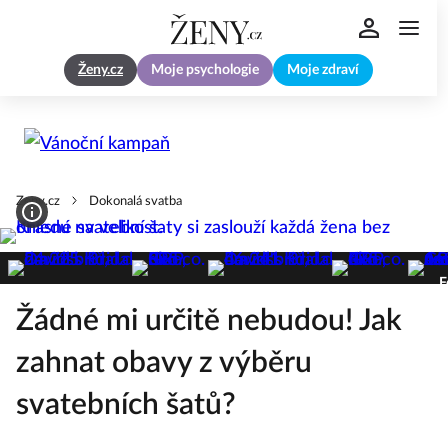
Ženy.cz
Moje psychologie
Moje zdraví
Zeny.cz
Dokonalá svatba
F
Žádné mi určitě nebudou! Jak
zahnat obavy z výběru
svatebních šatů?