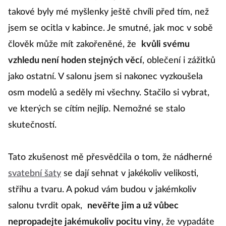
takové byly mé myšlenky ještě chvíli před tím, než
jsem se ocitla v kabince. Je smutné, jak moc v sobě
člověk může mít zakořeněné, že
kvůli svému
vzhledu není hoden stejných věcí
, oblečení i zážitků
jako ostatní. V salonu jsem si nakonec vyzkoušela
osm modelů a seděly mi všechny. Stačilo si vybrat,
ve kterých se cítím nejlíp. Nemožné se stalo
skutečností.
Tato zkušenost mě přesvědčila o tom, že nádherné
svatební šaty
se dají sehnat v jakékoliv velikosti,
střihu a tvaru. A pokud vám budou v jakémkoliv
salonu tvrdit opak,
nevěřte jim a už vůbec
nepropadejte jakémukoliv pocitu viny
, že vypadáte