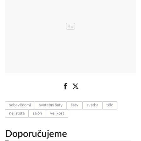
sebevědomí
svatební šaty
šaty
svatba
tělo
nejistota
salón
velikost
Doporučujeme