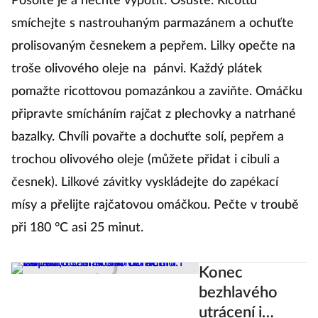
Posolte je a nechte vypotit. Osušte. Ricottu
smíchejte s nastrouhaným parmazánem a ochuťte
prolisovaným česnekem a pepřem. Lilky opečte na
troše olivového oleje na pánvi. Každý plátek
pomažte ricottovou pomazánkou a zaviňte. Omáčku
připravte smícháním rajčat z plechovky a natrhané
bazalky. Chvíli povařte a dochuťte solí, pepřem a
trochou olivového oleje (můžete přidat i cibuli a
česnek). Lilkové závitky vyskládejte do zapékací
mísy a přelijte rajčatovou omáčkou. Pečte v troubě
při 180 °C asi 25 minut.
Konec
bezhlavého
utrácení i