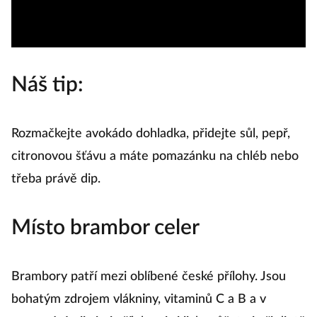
Náš tip:
Rozmačkejte avokádo dohladka, přidejte sůl, pepř,
citronovou šťávu a máte pomazánku na chléb nebo
třeba právě dip.
Místo brambor celer
Brambory patří mezi oblíbené české přílohy. Jsou
bohatým zdrojem vlákniny, vitaminů C a B a v