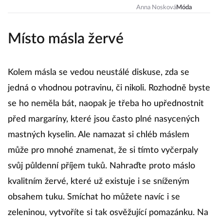
váhání, co si
Anna Nosková
Móda
sbalit do kufru.
Místo másla žervé
Capsule šatník
vám změní
život!
Kolem másla se vedou neustálé diskuse, zda se
jedná o vhodnou potravinu, či nikoli. Rozhodně byste
se ho neměla bát, naopak je třeba ho upřednostnit
před margaríny, které jsou často plné nasycených
mastných kyselin. Ale namazat si chléb máslem
může pro mnohé znamenat, že si tímto vyčerpaly
svůj půldenní příjem tuků. Nahraďte proto máslo
kvalitním žervé, které už existuje i se sníženým
obsahem tuku. Smíchat ho můžete navíc i se
zeleninou, vytvoříte si tak osvěžující pomazánku. Na