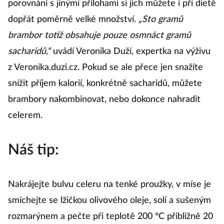
porovnání s jinými přílohami si jich můžete i při dietě
dopřát poměrně velké množství.
„Sto gramů
brambor totiž obsahuje pouze osmnáct gramů
sacharidů,“
uvádí Veronika Duží, expertka na výživu
z Veronika.duzi.cz. Pokud se ale přece jen snažíte
snížit příjem kalorií, konkrétně sacharidů, můžete
brambory nakombinovat, nebo dokonce nahradit
celerem.
Náš tip:
Nakrájejte bulvu celeru na tenké proužky, v míse je
smíchejte se lžičkou olivového oleje, solí a sušeným
rozmarýnem a pečte při teplotě 200 °C přibližně 20