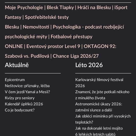
Moje Psychologie
Blesk Tlapky
Hráči na Blesku
iSport
Fantasy
Spotřebitelské testy
Blesku
Nemovitosti
Psychologika - podcast rozbíjející
psychologické mýty
Fotbalové přestupy
ONLINE
Eventový prostor Level 9
OKTAGON 92:
Szabová vs. Pudilová
Chance Liga 2026/27
Aktuálně
Léto 2026
Epicentrum
Karlovarský filmový festival
Neštovice: příznaky, léčba
2026
V čem jezdí Yamal a Mesii?
Znamení, že jste potkali někoho
Kvízy pro seniory
z minulého života
Kalendář úplňků 2026
Astronomické úkazy 2026:
Co je bodycount?
zatmění slunce a další
Jak obléci miminko při vysokých
teplotách?
Jak na dokonalé letní mojito
6 lehkých letních salátů