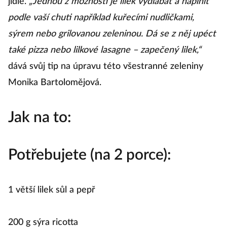
jídle.
„Jednou z možností je lilek vydlabat a naplnit
podle vaší chuti například kuřecími nudličkami,
sýrem nebo grilovanou zeleninou. Dá se z něj upéct
také pizza nebo lilkové lasagne – zapečený lilek,“
dává svůj tip na úpravu této všestranné zeleniny
Monika Bartolomějová.
Jak na to:
Potřebujete (na 2 porce):
1 větší lilek sůl a pepř
200 g sýra ricotta