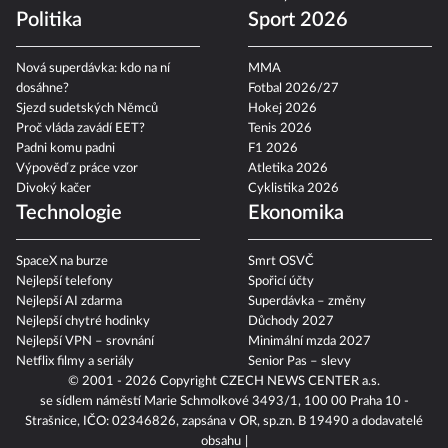
Politika
Sport 2026
Nová superdávka: kdo na ní
MMA
dosáhne?
Fotbal 2026/27
Sjezd sudetských Němců
Hokej 2026
Proč vláda zavádí EET?
Tenis 2026
Padni komu padni
F1 2026
Výpověď z práce vzor
Atletika 2026
Divoký kačer
Cyklistika 2026
Technologie
Ekonomika
SpaceX na burze
Smrt OSVČ
Nejlepší telefony
Spořicí účty
Nejlepší AI zdarma
Superdávka – změny
Nejlepší chytré hodinky
Důchody 2027
Nejlepší VPN – srovnání
Minimální mzda 2027
Netflix filmy a seriály
Senior Pas – slevy
© 2001 - 2026 Copyright
CZECH NEWS CENTER a.s.
se sídlem náměstí Marie Schmolkové 3493/1, 100 00 Praha 10 -
Strašnice, IČO: 02346826, zapsána v OR, sp.zn. B 19490 a dodavatelé
obsahu