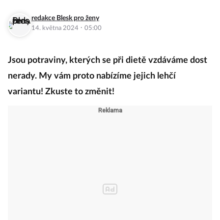
redakce Blesk pro ženy
·
14. května 2024
05:00
Jsou potraviny, kterých se při dietě vzdáváme dost
nerady. My vám proto nabízíme jejich lehčí
variantu! Zkuste to změnit!