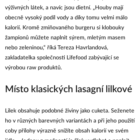
výživných látek, a navíc jsou dietní. „Houby mají
obecně vysoký podíl vody a díky tomu velmi málo
kalorií. Kromě zmiňovaného burgeru si klobouky
žampionů můžete naplnit sýrem, mletým masem
nebo zeleninou,“ říká Tereza Havrlandová,
zakladatelka společnosti Lifefood zabývající se
výrobou raw produktů.
Místo klasických lasagní lilkové
Lilek obsahuje podobné živiny jako cuketa. Seženete
ho v různých barevných variantách a při jeho použití
coby přílohy výrazně snížíte obsah kalorií ve svém