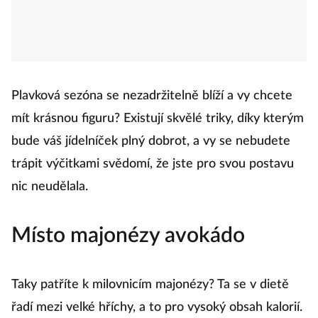
Plavková sezóna se nezadržitelně blíží a vy chcete
mít krásnou figuru? Existují skvělé triky, díky kterým
bude váš jídelníček plný dobrot, a vy se nebudete
trápit výčitkami svědomí, že jste pro svou postavu
nic neudělala.
Místo majonézy avokádo
Taky patříte k milovnicím majonézy? Ta se v dietě
řadí mezi velké hříchy, a to pro vysoký obsah kalorií.