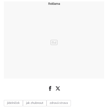
můžete provést
okamžitě
jídelníček
jak zhubnout
zdravá strava