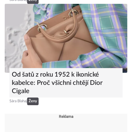
Od šatů z roku 1952 k ikonické
kabelce: Proč všichni chtějí Dior
Cigale
Sára Blahaj
Ženy