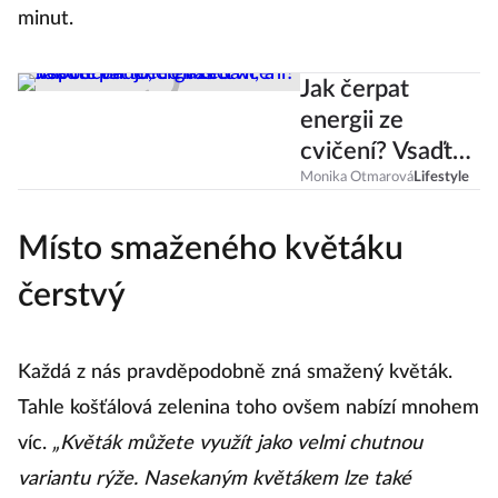
minut.
Jak čerpat
energii ze
cvičení? Vsaďte
na to, co vás
Monika Otmarová
Lifestyle
baví, a
Místo smaženého květáku
nepodceňujte
relaxaci
čerstvý
Každá z nás pravděpodobně zná smažený květák.
Tahle košťálová zelenina toho ovšem nabízí mnohem
víc.
„Květák můžete využít jako velmi chutnou
variantu rýže. Nasekaným květákem lze také