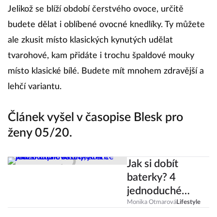
Jelikož se blíží období čerstvého ovoce, určitě
budete dělat i oblíbené ovocné knedlíky. Ty můžete
ale zkusit místo klasických kynutých udělat
tvarohové, kam přidáte i trochu špaldové mouky
místo klasické bílé. Budete mít mnohem zdravější a
lehčí variantu.
Článek vyšel v časopise Blesk pro
ženy 05/20.
Jak si dobít
baterky? 4
jednoduché
kroky, které
Monika Otmarová
Lifestyle