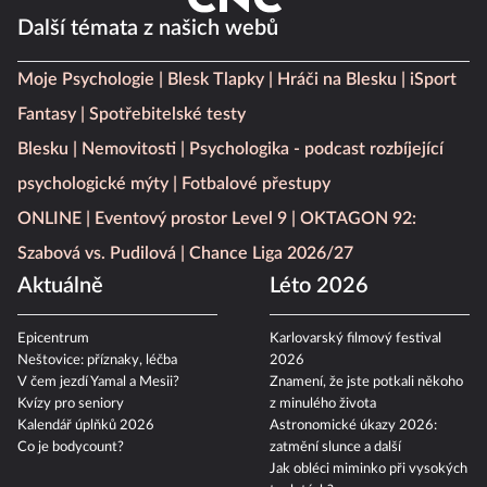
Další témata z našich webů
Moje Psychologie
Blesk Tlapky
Hráči na Blesku
iSport
Fantasy
Spotřebitelské testy
Blesku
Nemovitosti
Psychologika - podcast rozbíjející
psychologické mýty
Fotbalové přestupy
ONLINE
Eventový prostor Level 9
OKTAGON 92:
Szabová vs. Pudilová
Chance Liga 2026/27
Aktuálně
Léto 2026
Epicentrum
Karlovarský filmový festival
Neštovice: příznaky, léčba
2026
V čem jezdí Yamal a Mesii?
Znamení, že jste potkali někoho
Kvízy pro seniory
z minulého života
Kalendář úplňků 2026
Astronomické úkazy 2026:
Co je bodycount?
zatmění slunce a další
Jak obléci miminko při vysokých