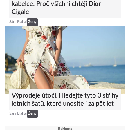
kabelce: Proč všichni chtějí Dior
Cigale
Sára Blahaj
Ženy
Výprodeje útočí. Hledejte tyto 3 střihy
letních šatů, které unosíte i za pět let
Sára Blahaj
Ženy