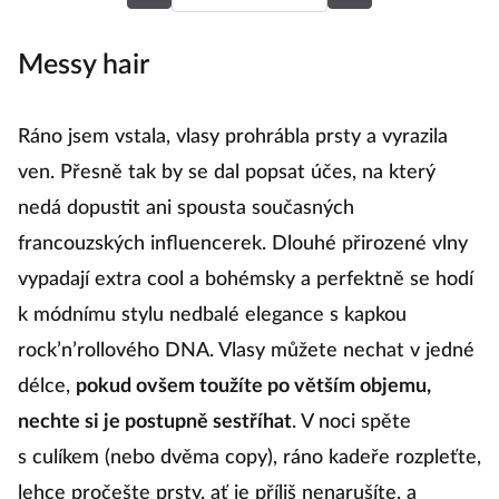
Messy hair
V
Ráno jsem vstala, vlasy prohrábla prsty a vyrazila
K
ven. Přesně tak by se dal popsat účes, na který
ž
nedá dopustit ani spousta současných
h
francouzských influencerek. Dlouhé přirozené vlny
p
vypadají extra cool a bohémsky a perfektně se hodí
ku
k módnímu stylu nedbalé elegance s kapkou
z
rock’n’rollového DNA. Vlasy můžete nechat v jedné
a
délce,
pokud ovšem toužíte po větším objemu,
pr
nechte si je postupně sestříhat
. V noci spěte
zb
s culíkem (nebo dvěma copy), ráno kadeře rozpleťte,
lehce pročešte prsty, ať je příliš nenarušíte, a