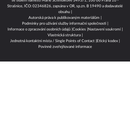
se sídlem náměstí Marie Schmolkové 3493/1, 100 00 Praha 10 -
Strašnice, IČO: 02346826, zapsána v OR, sp.zn. B 19490 a dodavatelé
obsahu
Autorská práva k publikovaným materiálům
Podmínky pro užívání služby informační společnosti
Informace o zpracování osobních údajů
Cookies
Nastavení soukromí
Vlastnická struktura
Jednotná kontaktní místa / Single Points of Contact
Etický kodex
Povinně zveřejňované informace