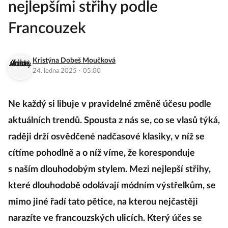
nejlepšími střihy podle
Francouzek
Kristýna Dobeš Moučková
·
24. ledna 2025
05:00
Ne každý si libuje v pravidelné změně účesu podle
aktuálních trendů. Spousta z nás se, co se vlasů týká,
raději drží osvědčené nadčasové klasiky, v níž se
cítíme pohodlně a o níž víme, že koresponduje
s naším dlouhodobým stylem. Mezi nejlepší střihy,
které dlouhodobě odolávají módním výstřelkům, se
mimo jiné řadí tato pětice, na kterou nejčastěji
narazíte ve francouzských ulicích. Který účes se