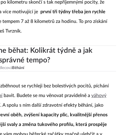
po kilometru skončí s tak nepříjemnými pocity, že
a více motivující je
první tři týdny třeba jen rychle
e tempem 7 až 8 kilometrů za hodinu. To pro získání
eš Tvrzník.
e běhat: Kolikrát týdně a jak
 správné tempo?
dlecová
Běhání
rozběhnout se rychleji bez bolestivých pocitů, píchání
ní
bavit. Budete se mu věnovat pravidelně a
váhový
 A spolu s ním další zdravotní efekty běhání, jako
evní oběh, zvýšení kapacity plic, kvalitnější přenos
lnější svaly a změna tukového profilu, která prospěje
de vám mohou běžecké začátky značně ulehčit a v