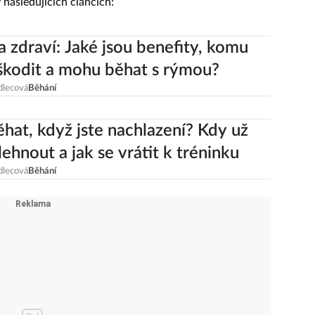
 následujících článcích:
a zdraví: Jaké jsou benefity, komu
kodit a mohu běhat s rýmou?
dlecová
Běhání
hat, když jste nachlazení? Kdy už
lehnout a jak se vrátit k tréninku
dlecová
Běhání