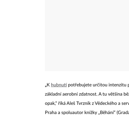
„
K
hubnutí
potřebujete určitou intenzitu 
základní aerobní zdatnost. A tu většina b
opak,“ říká Aleš Tvrzník z Vědeckého a se
Praha a spoluautor knížky „Běhání“ (Grada