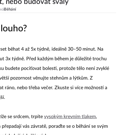
, nebo budovat svaly
ová
Běhání
dlouho?
uset běhat 4 až 5x týdně, ideálně 30–50 minut. Na
ut 3x týdně. Před každým během je důležité trochu
ku budete pociťovat bolesti, protože tělo není zvyklé
, větší pozornost věnujte stehnům a lýtkům. Z
at ráno, nebo třeba večer. Zkuste si více možností a
ší.
íže se srdcem, trpíte
vysokým krevním tlakem
,
a přepadají vás závratě, poraďte se o běhání se svým