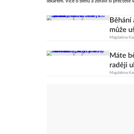
lékařem. Více o běhu a zdraví si přečtěte v
Běhání 
může uš
Magdaléna Ka
Máte bě
raději u
Magdaléna Ka