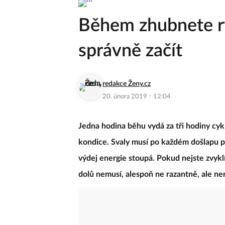
Během zhubnete ry
správně začít
redakce Ženy.cz
·
20. února 2019
12:04
Jedna hodina běhu vydá za tři hodiny cykl
kondice. Svaly musí po každém došlapu pře
výdej energie stoupá. Pokud nejste zvyklí
dolů nemusí, alespoň ne razantně, ale ne