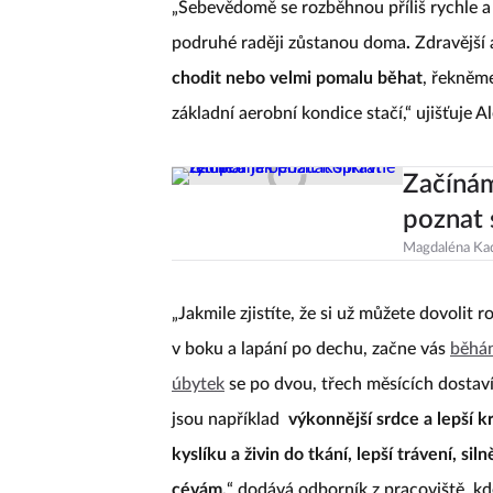
„Sebevědomě se rozběhnou příliš rychle a 
podruhé raději zůstanou doma
.
Zdravější 
chodit nebo velmi pomalu běhat
, řekněm
základní aerobní kondice stačí,“ ujišťuje Al
Začínám
poznat
Magdaléna Ka
„Jakmile zjistíte, že si už můžete dovolit 
v boku a lapání po dechu, začne vás
běhá
úbytek
se po dvou, třech měsících dostaví.
jsou například
výkonnější srdce a lepší kr
kyslíku a živin do tkání, lepší trávení, si
cévám,
“ dodává odborník z pracoviště, k