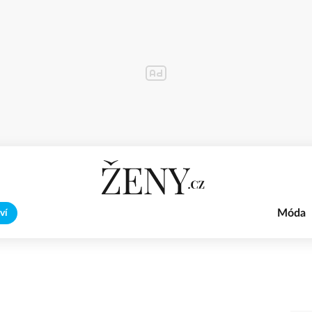
Móda
ví