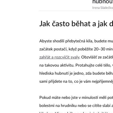
hubnout
Irena Sládečk
Jak často běhat a jak 
Abyste shodili přebytečná kila, budete m
začátek postačí, když poběžíte 20–30 min
zahřát a rozcvičit svaly
. Obzvlášť ze začát
na takovou aktivitu. Protahujte celé tělo
hlediska hubnutí je jedno, zda budete běh
sami přijdete na to, co je vám nejpříjemněj
Pokud máte nebo jste v minulosti měli pot
bolestmi na hrudníku nebo se cítíte slabí 