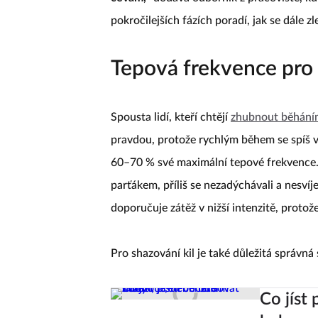
pokročilejších fázích poradí, jak se dále z
Tepová frekvence pro 
Spousta lidí, kteří chtějí
zhubnout běhání
pravdou, protože rychlým během se spíš v
60–70 % své maximální tepové frekvence. 
parťákem, příliš se nezadýchávali a nesví
doporučuje zátěž v nižší intenzitě, protože
Pro shazování kil je také důležitá správná 
Co jíst 