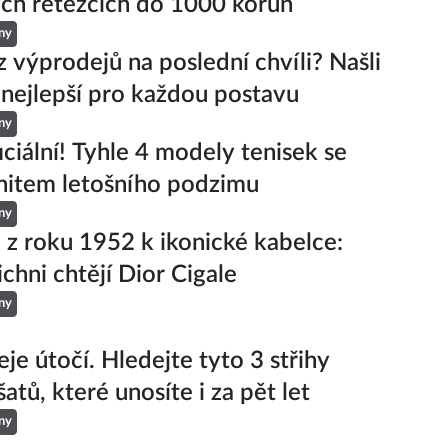
ch řetězcích do 1000 korun
ny
z výprodejů na poslední chvíli? Našli
 nejlepší pro každou postavu
ny
iciální! Tyhle 4 modely tenisek se
hitem letošního podzimu
ny
 z roku 1952 k ikonické kabelce:
ichni chtějí Dior Cigale
ny
je útočí. Hledejte tyto 3 střihy
šatů, které unosíte i za pět let
ny