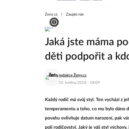
Zeny.cz
Zaujalo nás
Jaká jste máma p
děti podpořit a kd
redakce Ženy.cz
·
15. května 2018
18:09
Každý rodič má svůj styl. Ten vychází z je
temperamentu a toho, co mu bylo dáno do
povahu ovlivňuje datum narození, pak vás
poli rodičovství. Jaký je váš styl výchovy,