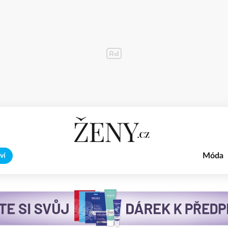
Móda
ví