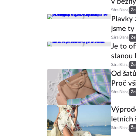
v běžný
Sára Blahaj
Že
Plavky 
jsme ty
Sára Blahaj
Že
Je to of
stanou 
Sára Blahaj
Že
Od šatů
Proč vš
Sára Blahaj
Že
Výprode
letních 
Sára Blahaj
Že