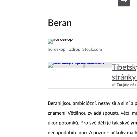
Beran
horoskop
|
Zdroj: iStock.com
Tibetsk
stránky
aši
Zaujalo nás
Berani jsou ambiciózní, nezávislí a silní
znamení. Většinou zvládá spoustu věcí, m
úkor potomků. Pro své děti je tak skvělý
nenapodobitelnou. A pozor – ačkoliv matk