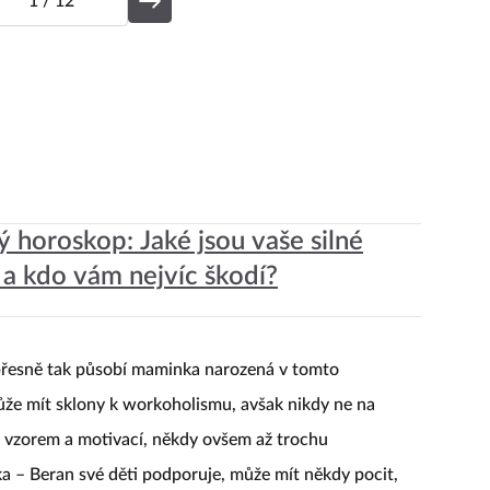
1
/ 12
ý horoskop: Jaké jsou vaše silné
 a kdo vám nejvíc škodí?
 a přesně tak působí maminka narozená v tomto
ůže mít sklony k workoholismu, avšak nikdy ne na
m vzorem a motivací, někdy ovšem až trochu
a – Beran své děti podporuje, může mít někdy pocit,