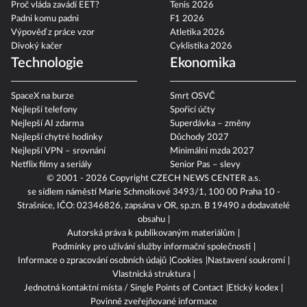
Proč vláda zavádí EET?
Tenis 2026
Padni komu padni
F1 2026
Výpověď z práce vzor
Atletika 2026
Divoký kačer
Cyklistika 2026
Technologie
Ekonomika
SpaceX na burze
Smrt OSVČ
Nejlepší telefony
Spořicí účty
Nejlepší AI zdarma
Superdávka – změny
Nejlepší chytré hodinky
Důchody 2027
Nejlepší VPN – srovnání
Minimální mzda 2027
Netflix filmy a seriály
Senior Pas – slevy
© 2001 - 2026 Copyright
CZECH NEWS CENTER a.s.
se sídlem náměstí Marie Schmolkové 3493/1, 100 00 Praha 10 -
Strašnice, IČO: 02346826, zapsána v OR, sp.zn. B 19490 a dodavatelé
obsahu
Autorská práva k publikovaným materiálům
Podmínky pro užívání služby informační společnosti
Informace o zpracování osobních údajů
Cookies
Nastavení soukromí
Vlastnická struktura
Jednotná kontaktní místa / Single Points of Contact
Etický kodex
Povinně zveřejňované informace