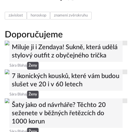
závislost
horoskop
znamení zvěrokruhu
Doporučujeme
Miluje ji i Zendaya! Sukně, která udělá
stylový outfit z obyčejného trička
Sára Blahaj
Ženy
7 ikonických kousků, které vám budou
slušet ve 20 i v 60 letech
Sára Blahaj
Ženy
Šaty jako od návrháře? Těchto 20
seženete v běžných řetězcích do
1000 korun
Sára Blahaj
Ženy