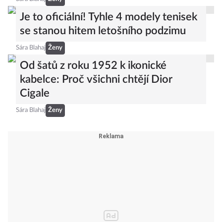
Je to oficiální! Tyhle 4 modely tenisek
se stanou hitem letošního podzimu
Sára Blahaj
Ženy
Od šatů z roku 1952 k ikonické
kabelce: Proč všichni chtějí Dior
Cigale
Sára Blahaj
Ženy