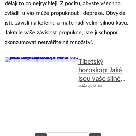
dělají to co nejrychleji. Z pocitu, abyste všechno
Bý
zvládli, u vás může propuknout i deprese. Obvykle
kd
jste závislí na kofeinu a máte rádi velmi silnou kávu.
rů
Jakmile vaše závislost propukne, jste jí schopní
V
zkonzumovat neuvěřitelné množství.
s
Dá
Tibetský
ne
horoskop: Jaké
jsou vaše silné
stránky a kdo vám
aši
Zaujalo nás
nejvíc škodí?