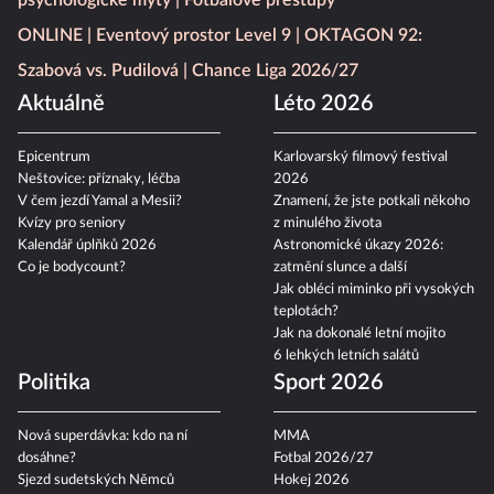
psychologické mýty
Fotbalové přestupy
ONLINE
Eventový prostor Level 9
OKTAGON 92:
Szabová vs. Pudilová
Chance Liga 2026/27
Aktuálně
Léto 2026
Epicentrum
Karlovarský filmový festival
Neštovice: příznaky, léčba
2026
V čem jezdí Yamal a Mesii?
Znamení, že jste potkali někoho
Kvízy pro seniory
z minulého života
Kalendář úplňků 2026
Astronomické úkazy 2026:
Co je bodycount?
zatmění slunce a další
Jak obléci miminko při vysokých
teplotách?
Jak na dokonalé letní mojito
6 lehkých letních salátů
Politika
Sport 2026
Nová superdávka: kdo na ní
MMA
dosáhne?
Fotbal 2026/27
Sjezd sudetských Němců
Hokej 2026