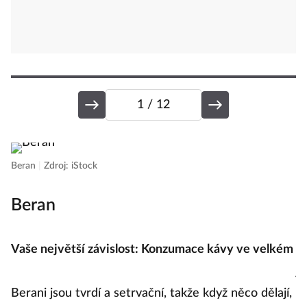
1
/ 12
B
Beran
|
Zdroj: iStock
Beran
B
Vaše největší závislost: Konzumace kávy ve velkém
V
jí
Berani jsou tvrdí a setrvační, takže když něco dělají,