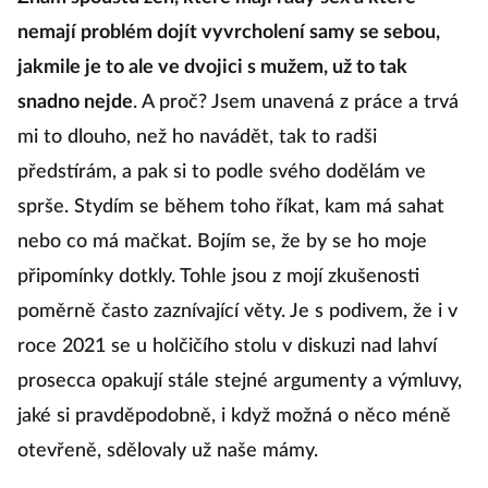
nemají problém dojít vyvrcholení samy se sebou,
jakmile je to ale ve dvojici s mužem, už to tak
snadno nejde
. A proč? Jsem unavená z práce a trvá
mi to dlouho, než ho navádět, tak to radši
předstírám, a pak si to podle svého dodělám ve
sprše. Stydím se během toho říkat, kam má sahat
nebo co má mačkat. Bojím se, že by se ho moje
připomínky dotkly. Tohle jsou z mojí zkušenosti
poměrně často zaznívající věty. Je s podivem, že i v
roce 2021 se u holčičího stolu v diskuzi nad lahví
prosecca opakují stále stejné argumenty a výmluvy,
jaké si pravděpodobně, i když možná o něco méně
otevřeně, sdělovaly už naše mámy.