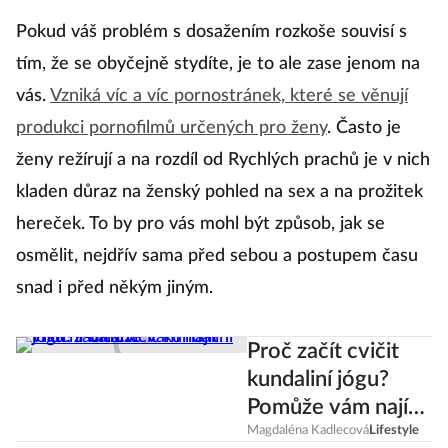
Pokud váš problém s dosažením rozkoše souvisí s
tím, že se obyčejně stydíte, je to ale zase jenom na
vás.
Vzniká víc a víc pornostránek, které se věnují
produkci pornofilmů určených pro ženy
. Často je
ženy režírují a na rozdíl od Rychlých prachů je v nich
kladen důraz na ženský pohled na sex a na prožitek
hereček. To by pro vás mohl být způsob, jak se
osmělit, nejdřív sama před sebou a postupem času
snad i před někým jiným.
Proč začít cvičit
kundaliní jógu?
Pomůže vám najít
vnitřní balanc
Magdaléna Kadlecová
Lifestyle