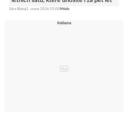
letních šatů, které unosíte i za pět let
Sára Blahaj
1. srpna 2026 03:00
Móda