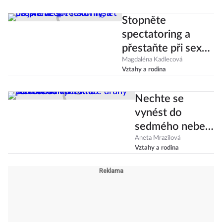
Stopněte
spectatoring a
přestaňte při sexu
myslet na jiné věci
Magdaléna Kadlecová
Vztahy a rodina
Nechte se
vynést do
sedmého nebe:
Které druhy
Aneta Mrazilová
Vztahy a rodina
rozkoše vám k
tomu pomohou?