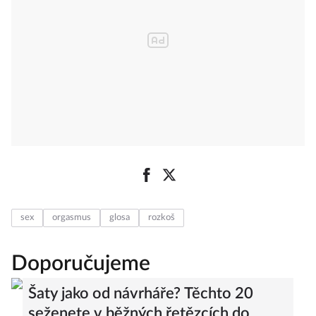
sex
orgasmus
glosa
rozkoš
Doporučujeme
Šaty jako od návrháře? Těchto 20
seženete v běžných řetězcích do