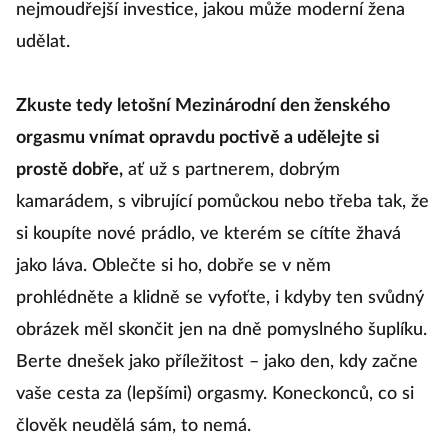
nejmoudřejší investice, jakou může moderní žena
udělat.
Zkuste tedy letošní Mezinárodní den ženského
orgasmu vnímat opravdu poctivě a udělejte si
prostě dobře,
ať už s partnerem, dobrým
kamarádem, s vibrující pomůckou nebo třeba tak, že
si koupíte nové prádlo, ve kterém se cítíte žhavá
jako láva. Oblečte si ho, dobře se v něm
prohlédněte a klidně se vyfoťte, i kdyby ten svůdný
obrázek měl skončit jen na dně pomyslného šuplíku.
Berte dnešek jako příležitost – jako den, kdy začne
vaše cesta za (lepšími) orgasmy. Koneckonců, co si
člověk neudělá sám, to nemá.