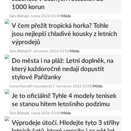
1000 korun
Sára Blahaj
6. srpna 2026 03:00
Móda
V čem přežít tropická horka? Tohle
jsou nejlepší chladivé kousky z letních
výprodejů
Sára Blahaj
29. července 2026 03:00
Móda
Do města i na pláž: Letní doplněk, na
který každoročně nedají dopustit
stylové Pařížanky
Ivona Horváth Souralová
17. července 2026 03:00
Móda
Je to oficiální! Tyhle 4 modely tenisek
se stanou hitem letošního podzimu
Sára Blahaj
4. srpna 2026 03:00
Móda
Výprodeje útočí. Hledejte tyto 3 střihy