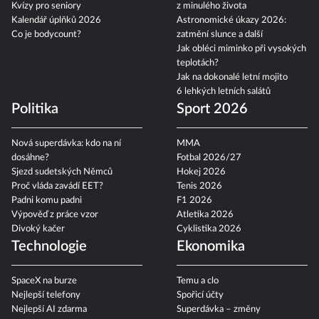
Kvízy pro seniory
z minulého života
Kalendář úplňků 2026
Astronomické úkazy 2026:
Co je bodycount?
zatmění slunce a další
Jak obléci miminko při vysokých
teplotách?
Jak na dokonalé letní mojito
6 lehkých letních salátů
Politika
Sport 2026
Nová superdávka: kdo na ní
MMA
dosáhne?
Fotbal 2026/27
Sjezd sudetských Němců
Hokej 2026
Proč vláda zavádí EET?
Tenis 2026
Padni komu padni
F1 2026
Výpověď z práce vzor
Atletika 2026
Divoký kačer
Cyklistika 2026
Technologie
Ekonomika
SpaceX na burze
Temu a clo
Nejlepší telefony
Spořicí účty
Nejlepší AI zdarma
Superdávka – změny