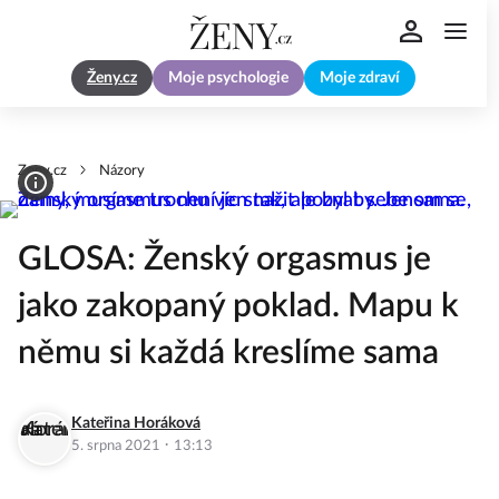
Ženy.cz
Moje psychologie
Moje zdraví
Zeny.cz
Názory
GLOSA: Ženský orgasmus je
jako zakopaný poklad. Mapu k
němu si každá kreslíme sama
Kateřina Horáková
·
5. srpna 2021
13:13