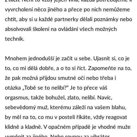
z nich
. Není to vždy jejich vina; každá potřebujeme k
vyvrcholení něco jiného a přece po nich nemůžeme
chtít, aby si u každé partnerky dělali poznámky nebo
absolvovali školení na ovládání všech možných
technik.
Mnohem jednodušší je začít u sebe. Ujasnit si, co je
to, co mi dělá dobře, a o to si říct. Zapomeňte na to,
že pak možná přijdou smutné oči nebo třeba i
otázka „Tobě se to nelíbí?“ Je to přece váš
orgasmus, takže bohužel, zlato, nelíbí. Navíc,
sebevědomý muž, kterému záleží na vašem blahu,
by měl na to, co mu v posteli říkáte, vždy reagovat
klidně a kladně. V opačném případě je vhodné muže