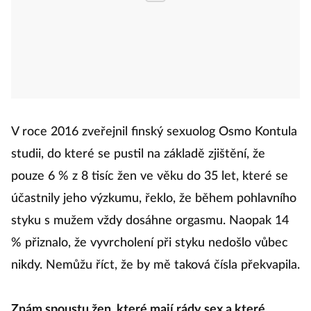
V roce 2016 zveřejnil finský sexuolog Osmo Kontula
studii, do které se pustil na základě zjištění, že
pouze 6 % z 8 tisíc žen ve věku do 35 let, které se
účastnily jeho výzkumu, řeklo, že během pohlavního
styku s mužem vždy dosáhne orgasmu. Naopak 14
% přiznalo, že vyvrcholení při styku nedošlo vůbec
nikdy. Nemůžu říct, že by mě taková čísla překvapila.
Znám spoustu žen, které mají rády sex a které