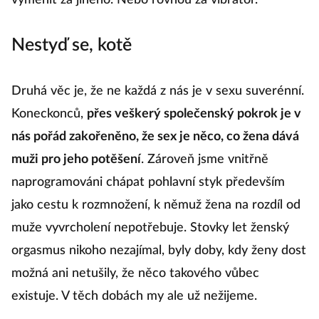
vyměnit za jiného. Nebo rovnou za vibrátor.
Nestyď se, kotě
Druhá věc je, že ne každá z nás je v sexu suverénní.
Koneckonců,
přes veškerý společenský pokrok je v
nás pořád zakořeněno, že sex je něco, co žena dává
muži pro jeho potěšení
. Zároveň jsme vnitřně
naprogramováni chápat pohlavní styk především
jako cestu k rozmnožení, k němuž žena na rozdíl od
muže vyvrcholení nepotřebuje. Stovky let ženský
orgasmus nikoho nezajímal, byly doby, kdy ženy dost
možná ani netušily, že něco takového vůbec
existuje. V těch dobách my ale už nežijeme.