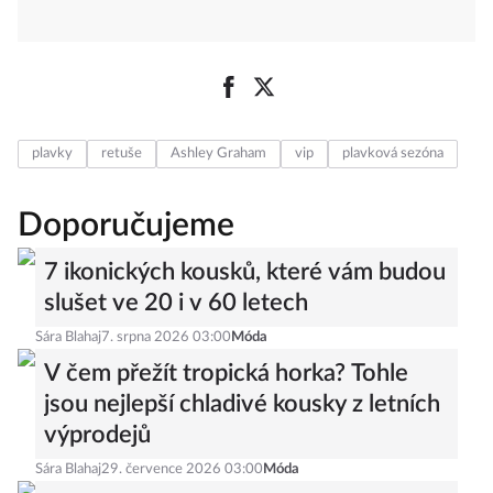
plavky
retuše
Ashley Graham
vip
plavková sezóna
Doporučujeme
7 ikonických kousků, které vám budou
slušet ve 20 i v 60 letech
Sára Blahaj
7. srpna 2026 03:00
Móda
V čem přežít tropická horka? Tohle
jsou nejlepší chladivé kousky z letních
výprodejů
Sára Blahaj
29. července 2026 03:00
Móda