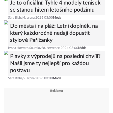
Je to oficiální! Tyhle 4 modely tenisek
se stanou hitem letošního podzimu
Sára Blahaj
4. srpna 2026 03:00
Móda
Do města i na pláž: Letní doplněk, na
který každoročně nedají dopustit
stylové Pařížanky
Ivona Horváth Souralová
8. července 2024 03:00
Móda
Plavky z výprodejů na poslední chvíli?
Našli jsme ty nejlepší pro každou
postavu
Sára Blahaj
5. srpna 2026 03:00
Móda