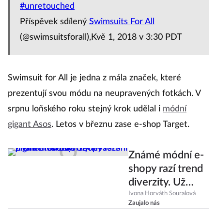
#unretouched
Příspěvek sdílený
Swimsuits For All
(@swimsuitsforall),Kvě 1, 2018 v 3:30 PDT
Swimsuit for All je jedna z mála značek, které
prezentují svou módu na neupravených fotkách. V
srpnu loňského roku stejný krok udělal i
módní
gigant Asos
. Letos v březnu zase e-shop Target.
Známé módní e-
shopy razí trend
diverzity. Už
nevadí ani
Ivona Horváth Souralová
Zaujalo nás
pigmentové