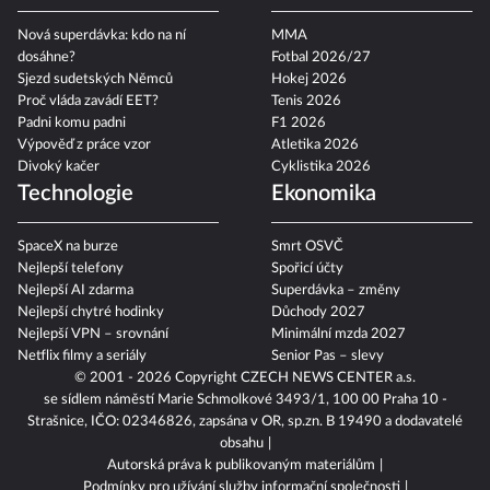
Nová superdávka: kdo na ní
MMA
dosáhne?
Fotbal 2026/27
Sjezd sudetských Němců
Hokej 2026
Proč vláda zavádí EET?
Tenis 2026
Padni komu padni
F1 2026
Výpověď z práce vzor
Atletika 2026
Divoký kačer
Cyklistika 2026
Technologie
Ekonomika
SpaceX na burze
Smrt OSVČ
Nejlepší telefony
Spořicí účty
Nejlepší AI zdarma
Superdávka – změny
Nejlepší chytré hodinky
Důchody 2027
Nejlepší VPN – srovnání
Minimální mzda 2027
Netflix filmy a seriály
Senior Pas – slevy
© 2001 - 2026 Copyright
CZECH NEWS CENTER a.s.
se sídlem náměstí Marie Schmolkové 3493/1, 100 00 Praha 10 -
Strašnice, IČO: 02346826, zapsána v OR, sp.zn. B 19490 a dodavatelé
obsahu
Autorská práva k publikovaným materiálům
Podmínky pro užívání služby informační společnosti