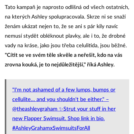
Tato kampaň je naprosto odlišná od všech ostatních,
na kterých Ashley spolupracovala. Skrze ni se snaží
ženám ukázat nejen to, že se ani s pár kily navíc
nemusí stydět obléknout plavky, ale i to, že drobné
vady na kráse, jako jsou třeba celulitida, jsou běžné.
"Cítit se ve svém těle skvěle a neřešit, kdo na vás
zrovna kouká, je to nejdůležitější," říká Ashley.
"I'm not ashamed of a few lumps, bumps or
cellulite… and you shouldn't be either." –
@theashleygraham ✨Strut your stuff in her
new Flapper Swimsuit. Shop link in bio.
#AshleyGrahamxSwimsuitsForAll