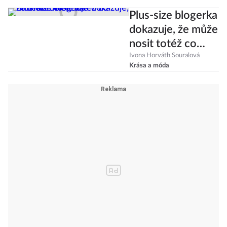
skvrny
Plus-size blogerka
dokazuje, že může
nosit totéž co
hubené celebrity
Ivona Horváth Souralová
Krása a móda