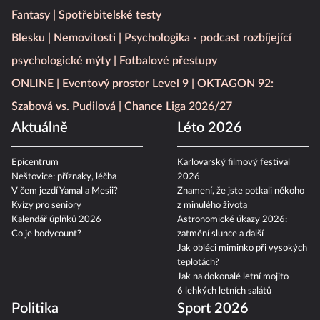
Fantasy
Spotřebitelské testy
Blesku
Nemovitosti
Psychologika - podcast rozbíjející
psychologické mýty
Fotbalové přestupy
ONLINE
Eventový prostor Level 9
OKTAGON 92:
Szabová vs. Pudilová
Chance Liga 2026/27
Aktuálně
Léto 2026
Epicentrum
Karlovarský filmový festival
Neštovice: příznaky, léčba
2026
V čem jezdí Yamal a Mesii?
Znamení, že jste potkali někoho
Kvízy pro seniory
z minulého života
Kalendář úplňků 2026
Astronomické úkazy 2026:
Co je bodycount?
zatmění slunce a další
Jak obléci miminko při vysokých
teplotách?
Jak na dokonalé letní mojito
6 lehkých letních salátů
Politika
Sport 2026