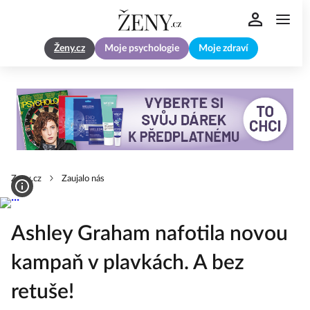
Ženy.cz
Moje psychologie
Moje zdraví
Zeny.cz
Zaujalo nás
Ashley Graham nafotila novou
kampaň v plavkách. A bez
retuše!