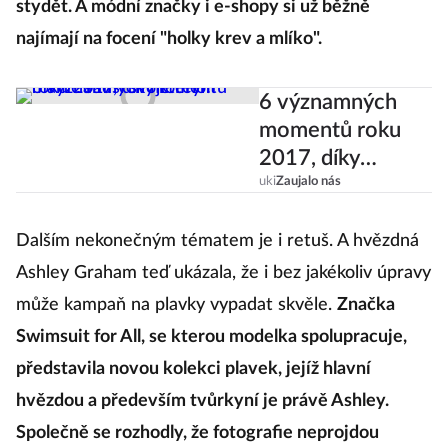
stydět. A módní značky i e-shopy si už běžně
najímají na focení "holky krev a mlíko".
6 významných
momentů roku
2017, díky
kterým máme
uki
Zaujalo nás
radši svoje tělo!
Dalším nekonečným tématem je i retuš. A hvězdná
Ashley Graham teď ukázala, že i bez jakékoliv úpravy
může kampaň na plavky vypadat skvěle.
Značka
Swimsuit for All, se kterou modelka spolupracuje,
představila novou kolekci plavek, jejíž hlavní
hvězdou a především tvůrkyní je právě Ashley.
Společně se rozhodly, že fotografie neprojdou