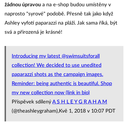
žádnou úpravou
a na e-shop budou umístěny v
naprosto "syrové" podobě. Přesně tak jako když
Ashley vyfotí paparazzi na pláži. Jak sama říká, být
svá a přirozená je krásné!
Introducing my latest @swimsuitsforall
collection! We decided to use unedited
paparazzi shots as the campaign images.
Reminder: being authentic is beautiful. Shop
my new collection now (link in bio)
Příspěvek sdílený
A S H L E Y G R A H A M
(@theashleygraham),Kvě 1, 2018 v 10:07 PDT