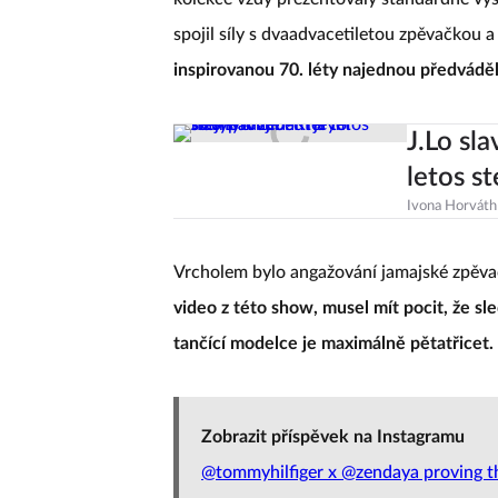
spojil síly s dvaadvacetiletou zpěvačkou 
inspirovanou 70. léty najednou předváděl
J.Lo sl
letos s
Ivona Horváth
Vrcholem bylo angažování jamajské zpěva
video z této show, musel mít pocit, že s
tančící modelce je maximálně pětatřicet.
Zobrazit příspěvek na Instagramu
@tommyhilfiger x @zendaya proving that