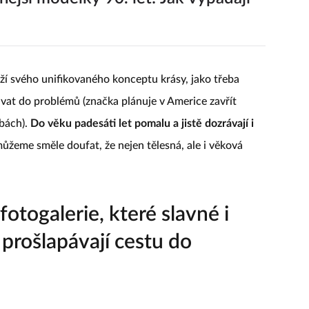
rží svého unifikovaného konceptu krásy, jako třeba
távat do problémů (značka plánuje v Americe zavřít
žbách).
Do věku padesáti let pomalu a jistě dozrávají i
 můžeme směle doufat, že nejen tělesná, ale i věková
fotogalerie, které slavné i
rošlapávají cestu do