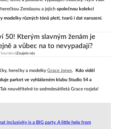
a herečkou Zendayou a jejich
společnou kolekci
y modelky různých tónů pleti, tvarů i dat narození
.
aví 50! Kterým slavným ženám je
tejně a vůbec na to nevypadají?
 Souralová
Zaujalo nás
čky, herečky a modelky
Grace Jones
.
Kdo viděl
leduje parket ve vyhlášeném klubu Studio 54 a
Tak neuvěřitelně to sedmdesátiletá Grace rozjela!
 inclusivity is a BIG party. A little help from