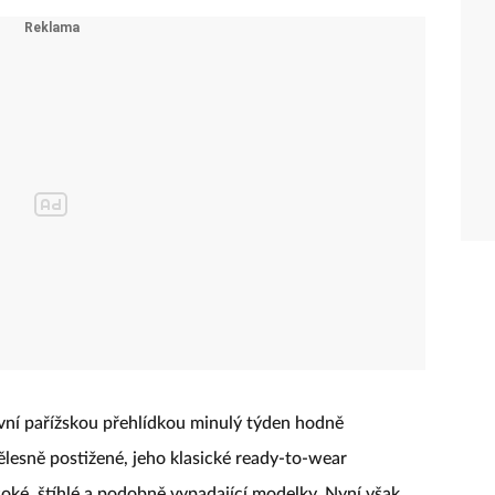
vní pařížskou přehlídkou minulý týden hodně
tělesně postižené, jeho klasické ready-to-wear
oké, štíhlé a podobně vypadající modelky. Nyní však