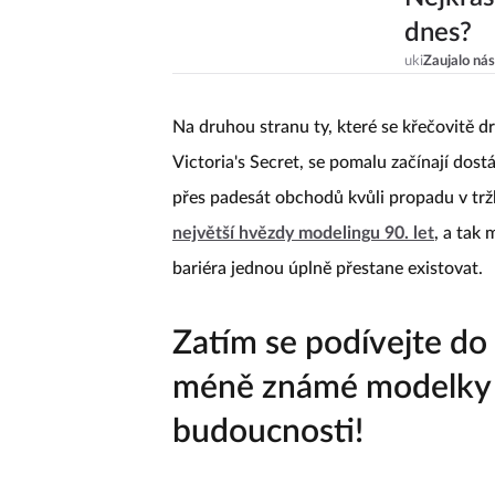
dnes?
uki
Zaujalo nás
Na druhou stranu ty, které se křečovitě d
Victoria's Secret, se pomalu začínají dos
přes padesát obchodů kvůli propadu v tr
největší hvězdy modelingu 90. let
, a tak
bariéra jednou úplně přestane existovat.
Zatím se podívejte do 
méně známé modelky p
budoucnosti!