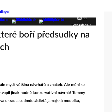
11
Fotogalerie
teré boří předsudky na
ách
tále myslí většina návrhářů a značek. Ale mění se
řekvapil jinak hodně konzervativní návrhář Tommy
lova ukradla sedmdesátiletá jamajská modelka,