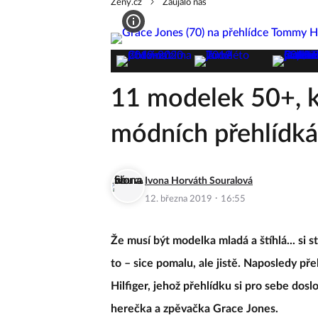
Zeny.cz
Zaujalo nás
11 modelek 50+, k
módních přehlídk
Ivona Horváth Souralová
·
12. března 2019
16:55
Že musí být modelka mladá a štíhlá... si s
to – sice pomalu, ale jistě. Naposledy p
Hilfiger, jehož přehlídku si pro sebe dos
herečka a zpěvačka Grace Jones.