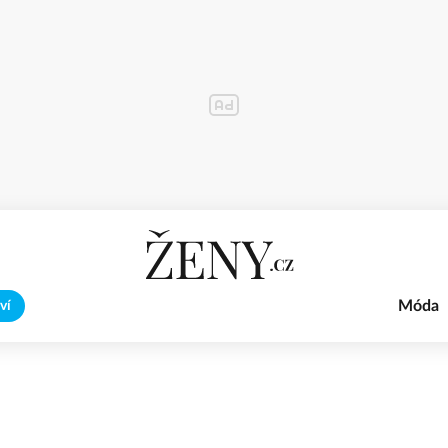
Móda
ví