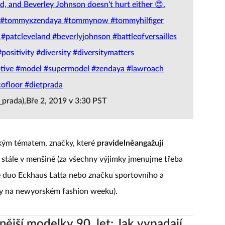
d, and Beverley Johnson doesn’t hurt either 😍.
mmyxzendaya #tommynow #tommyhilfiger
patcleveland #beverlyjohnson #battleofversailles
ositivity #diversity #diversitymatters
tive #model #supermodel #zendaya #lawroach
cofloor #dietprada
_prada),Bře 2, 2019 v 3:30 PST
lkým tématem, značky, které
pravidelněangažují
u stále v menšině (za všechny výjimky jmenujme třeba
 duo Eckhaus Latta nebo značku sportovního a
ypy na newyorském fashion weeku).
nější modelky 90. let: Jak vypadají