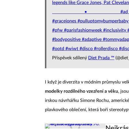
legends like Grace Jones, Pat Clevelan
⠀⠀⠀⠀⠀⠀⠀⠀⠀ • ⠀⠀⠀⠀⠀⠀⠀⠀⠀ #ad #to
#gracejones #pulluptomybumperbaby #
#pfw #parisfashionweek #inclusivity #p
#bodypositive #adaptive #tommyadap
#ootd #wiwt #disco #rollerdisco #dis
Příspěvek sdílený
Diet Prada ™
(@diet
I když je diverzita v módním průmyslu ve
modelky rozdílného vzezření a věku
, jso
irskou návrhářku Simone Rochu, americké
plavkového oblečení, která boří stereot
Nejkrás