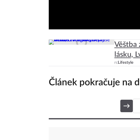
Věštba 
lásku, 
rc
Lifestyle
Článek pokračuje na da