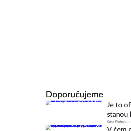
Doporučujeme
Je to of
stanou 
Sára Blahaj
4. 
V čem p