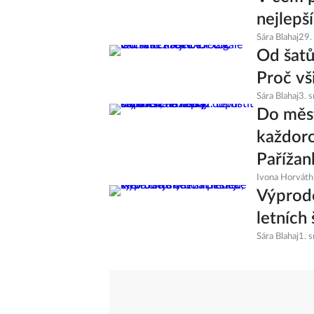
nejlepš
Sára Blahaj
29.
Od šatů
Proč vš
Sára Blahaj
3. 
Do měst
každoro
Pařížan
Ivona Horváth
Výprode
letních 
Sára Blahaj
1. 