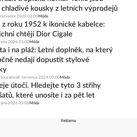
í chladivé kousky z letních výprodejů
 července 2026 03:00
Móda
 z roku 1952 k ikonické kabelce:
ichni chtějí Dior Cigale
srpna 2026 03:00
Móda
a i na pláž: Letní doplněk, na který
čně nedají dopustit stylové
ky
 Souralová
8. července 2024 03:00
Móda
je útočí. Hledejte tyto 3 střihy
šatů, které unosíte i za pět let
srpna 2026 03:00
Móda