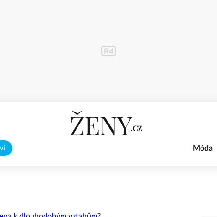
Móda
ví