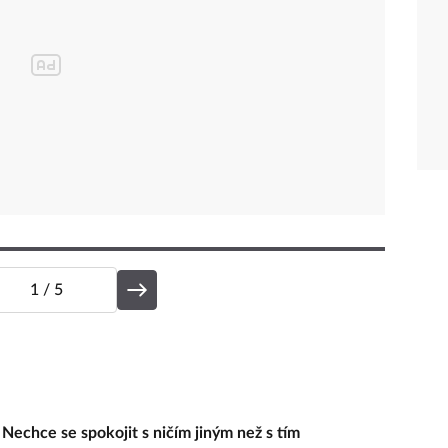
1
/ 5
.
Nechce se spokojit s ničím jiným než s tím