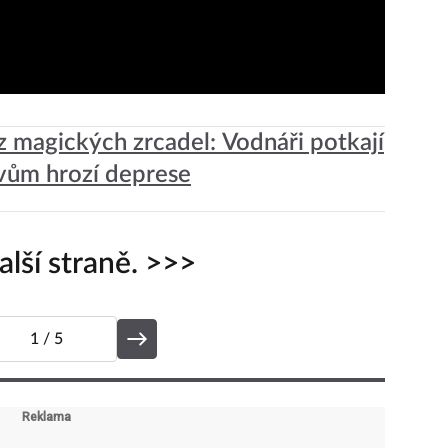
z magických zrcadel: Vodnáři potkají
Lvům hrozí deprese
lší straně. >>>
1
/ 5