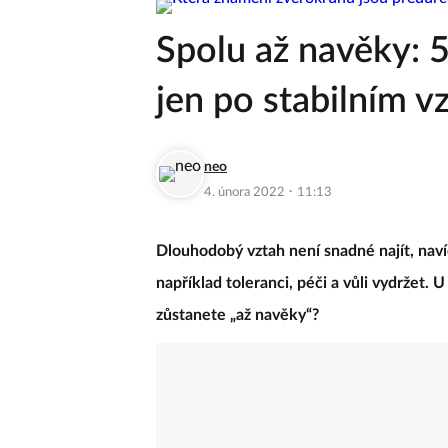
Spolu až navěky: 5
jen po stabilním v
neo
·
4. února 2022
11:13
Dlouhodobý vztah není snadné najít, naví
například toleranci, péči a vůli vydržet.
zůstanete „až navěky“?