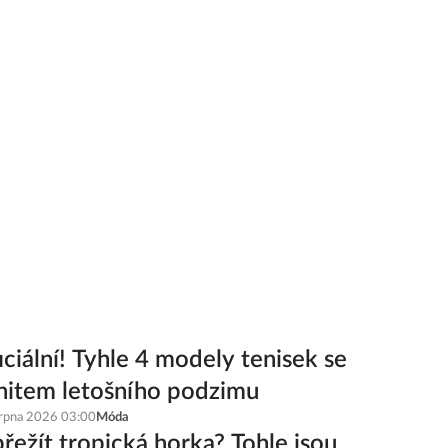
iciální! Tyhle 4 modely tenisek se
hitem letošního podzimu
srpna 2026 03:00
Móda
řežít tropická horka? Tohle jsou