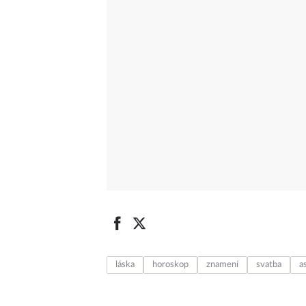
láska
horoskop
znamení
svatba
a