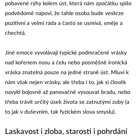
pobavené rýhy kolem úst, která nám zpočátku spíše
podvědomě napoví, že tahle osoba bude veskrze
pozitivní a velmi ráda a často se usmívá, směje a
chechtá.
Jiné emoce vyvolávají typické podmračené vrásky
nad kořenem nosu a čelu nebo posměšně ironická
vráska znatelná pouze na jedné straně úst. Mluví k
nám však nejen vrásky, ale třeba i to, jak si člověk
navykl bojovně až panovačně vysouvat bradu, nebo
třeba trávit určitý úsek života se zatnutými zuby (a
to jak v duševním, tak fyzickém slova smyslu).
Laskavost i zloba, starosti i pohrdání