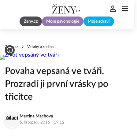
Ženy.cz
Moje psychologie
Moje zdraví
Zeny.cz
Vztahy a rodina
Povaha vepsaná ve tváři.
Prozradí ji první vrásky po
třicítce
Martina Machová
·
6. listopadu 2016
19:12