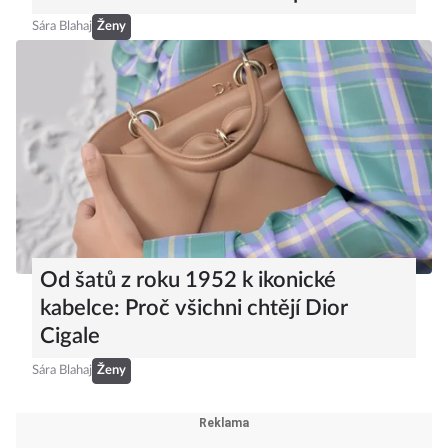
se stanou hitem letošního podzimu
Sára Blahaj
Ženy
Od šatů z roku 1952 k ikonické
kabelce: Proč všichni chtějí Dior
Cigale
Sára Blahaj
Ženy