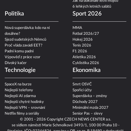
Jak na dokonalé letní mojito
6 lehkých letních salátů
Politika
Sport 2026
Nová superdávka: kdo na ní
MMA
dosáhne?
Fotbal 2026/27
Sjezd sudetských Němců
Hokej 2026
Proč vláda zavádí EET?
Tenis 2026
Padni komu padni
F1 2026
Výpověď z práce vzor
Atletika 2026
Divoký kačer
Cyklistika 2026
Technologie
Ekonomika
SpaceX na burze
Smrt OSVČ
Nejlepší telefony
Spořicí účty
Nejlepší AI zdarma
Superdávka – změny
Nejlepší chytré hodinky
Důchody 2027
Nejlepší VPN – srovnání
Minimální mzda 2027
Netflix filmy a seriály
Senior Pas – slevy
© 2001 - 2026 Copyright
CZECH NEWS CENTER a.s.
se sídlem náměstí Marie Schmolkové 3493/1, 100 00 Praha 10 -