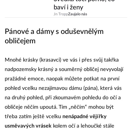
Švédka točí porno, co
baví i ženy
Jn Tropp
Zaujalo nás
Pánové a dámy s oduševnělým
obličejem
Mnohé krásky (krasavci) ve vás i přes svůj takřka
nadpozemsky krásný a souměrný obličej nevyvolají
pražádné emoce, naopak můžete potkat na první
pohled vcelku nezajímavou dámu (pána), která vás
na druhý pohled, při zkoumavém pohledu do očí a
obličeje něčím upoutá. Tím „něčím“ mohou být
třeba zatím ještě vcelku
nenápadné vějířky
usměvavých vrásek
kolem očí a lehoučké stále