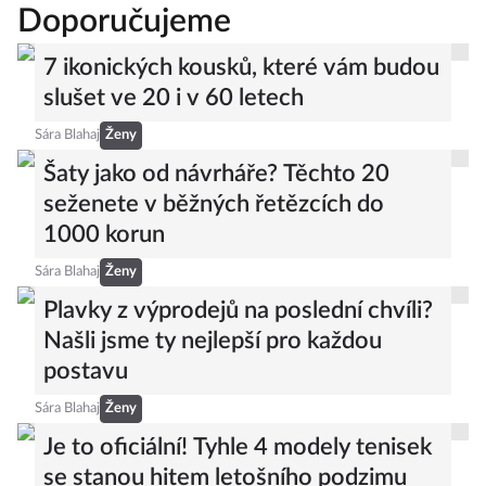
Doporučujeme
7 ikonických kousků, které vám budou
slušet ve 20 i v 60 letech
Sára Blahaj
Ženy
Šaty jako od návrháře? Těchto 20
seženete v běžných řetězcích do
1000 korun
Sára Blahaj
Ženy
Plavky z výprodejů na poslední chvíli?
Našli jsme ty nejlepší pro každou
postavu
Sára Blahaj
Ženy
Je to oficiální! Tyhle 4 modely tenisek