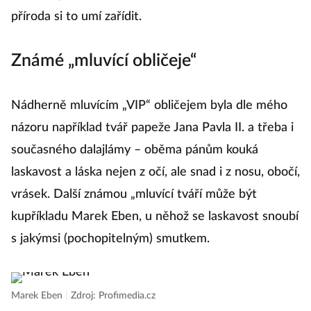
Samozřejmě, že dámy v plodném období cyklu, inu i
příroda si to umí zařídit.
Známé „mluvící obličeje“
Nádherně mluvícím „VIP“ obličejem byla dle mého
názoru například tvář papeže Jana Pavla II. a třeba i
současného dalajlámy – oběma pánům kouká
laskavost a láska nejen z očí, ale snad i z nosu, obočí,
vrásek. Další známou „mluvící tváří může být
kupříkladu Marek Eben, u něhož se laskavost snoubí
s jakýmsi (pochopitelným) smutkem.
Marek Eben
|
Zdroj: Profimedia.cz