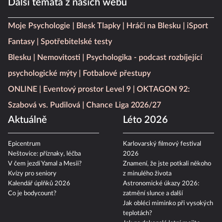
Další témata z našich webů
Moje Psychologie
Blesk Tlapky
Hráči na Blesku
iSport
Fantasy
Spotřebitelské testy
Blesku
Nemovitosti
Psychologika - podcast rozbíjející
psychologické mýty
Fotbalové přestupy
ONLINE
Eventový prostor Level 9
OKTAGON 92:
Szabová vs. Pudilová
Chance Liga 2026/27
Aktuálně
Léto 2026
Epicentrum
Karlovarský filmový festival
Neštovice: příznaky, léčba
2026
V čem jezdí Yamal a Mesii?
Znamení, že jste potkali někoho
Kvízy pro seniory
z minulého života
Kalendář úplňků 2026
Astronomické úkazy 2026:
Co je bodycount?
zatmění slunce a další
Jak obléci miminko při vysokých
teplotách?