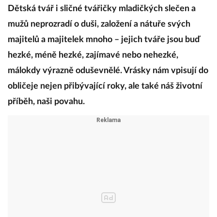
Dětská tvář i sličné tvářičky mladičkých slečen a
mužů neprozradí o duši, založení a nátuře svých
majitelů a majitelek mnoho – jejich tváře jsou buď
hezké, méně hezké, zajímavé nebo nehezké,
málokdy výrazně oduševnělé. Vrásky nám vpisují do
obličeje nejen přibývající roky, ale také náš životní
příběh, naši povahu.