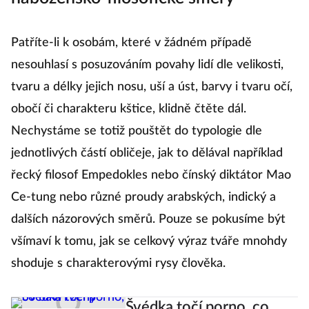
nábožensko-filosofické směry
Patříte-li k osobám, které v žádném případě
nesouhlasí s posuzováním povahy lidí dle velikosti,
tvaru a délky jejich nosu, uší a úst, barvy i tvaru očí,
obočí či charakteru kštice, klidně čtěte dál.
Nechystáme se totiž pouštět do typologie dle
jednotlivých částí obličeje, jak to dělával například
řecký filosof Empedokles nebo čínský diktátor Mao
Ce-tung nebo různé proudy arabských, indický a
dalších názorových směrů. Pouze se pokusíme být
všímaví k tomu, jak se celkový výraz tváře mnohdy
shoduje s charakterovými rysy člověka.