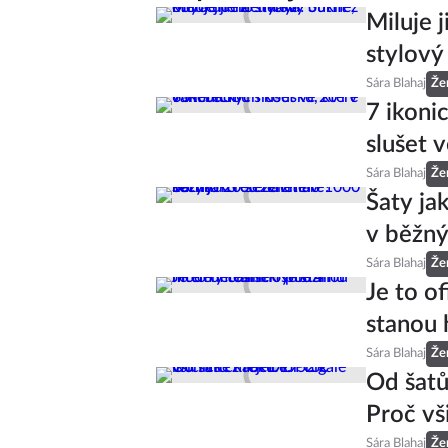
Miluje 
stylový
Sára Blahaj
Že
7 ikoni
slušet v
Sára Blahaj
Že
Šaty ja
v běžný
Sára Blahaj
Že
Je to of
stanou 
Sára Blahaj
Že
Od šatů
Proč vš
Sára Blahaj
Že