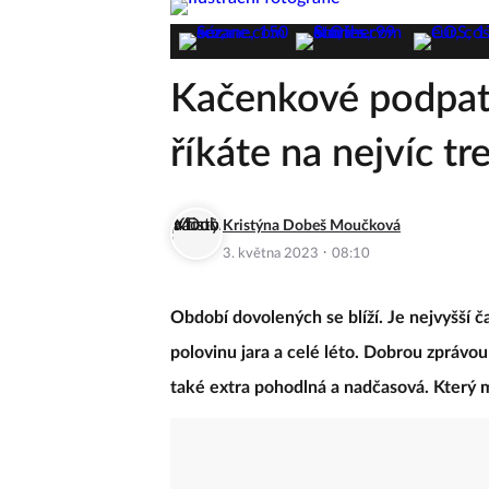
Kačenkové podpatk
říkáte na nejvíc t
Kristýna Dobeš Moučková
·
3. května 2023
08:10
Období dovolených se blíží. Je nejvyšší 
polovinu jara a celé léto. Dobrou zprávou 
také extra pohodlná a nadčasová. Který 