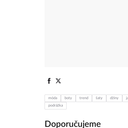
móda
boty
trend
šaty
džíny
j
podrážka
Doporučujeme