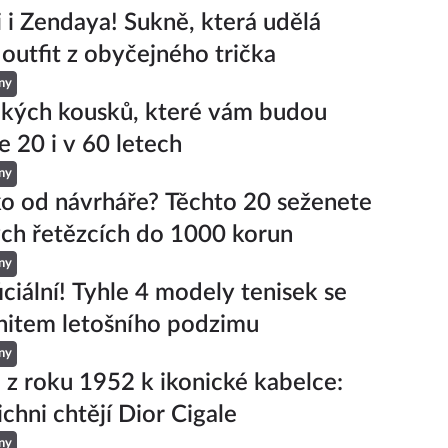
ji i Zendaya! Sukně, která udělá
 outfit z obyčejného trička
ny
ckých kousků, které vám budou
e 20 i v 60 letech
ny
ko od návrháře? Těchto 20 seženete
ch řetězcích do 1000 korun
ny
iciální! Tyhle 4 modely tenisek se
hitem letošního podzimu
ny
 z roku 1952 k ikonické kabelce:
ichni chtějí Dior Cigale
ny