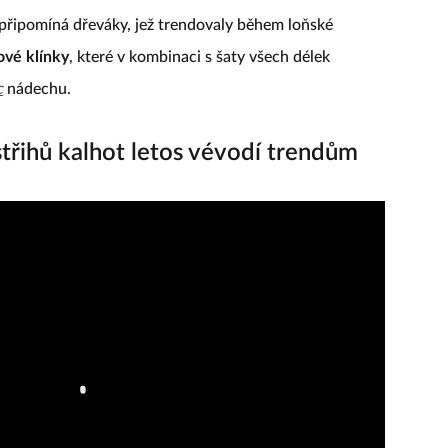
 připomíná dřeváky, jež trendovaly během loňské
ové klínky
, které v kombinaci s šaty všech délek
c
nádechu.
třihů kalhot letos vévodí trendům