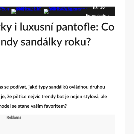
36
Fotogalerie
y i luxusní pantofle: Co
rendy sandálky roku?
čas se podívat, jaké typy sandálků ovládnou druhou
je, že pětice nejvíc trendy bot je nejen stylová, ale
model se stane vaším favoritem?