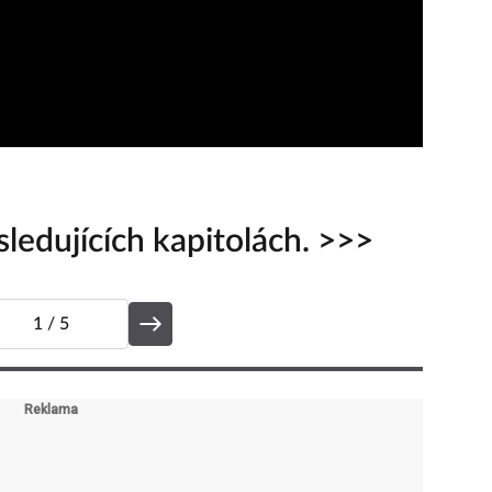
ledujících kapitolách. >>>
1
/ 5