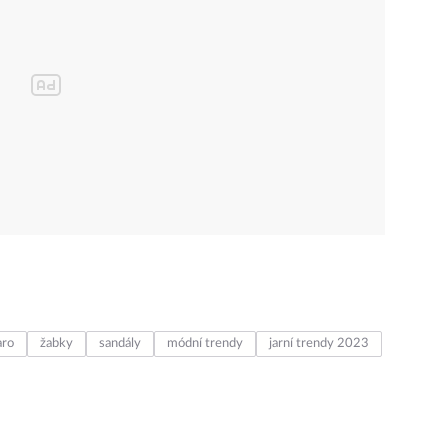
aro
žabky
sandály
módní trendy
jarní trendy 2023