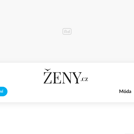
Móda
ví