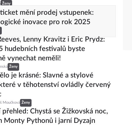
á
Ženy
ticket mění prodej vstupenek:
ogické inovace pro rok 2025
y
eeves, Lenny Kravitz i Eric Prydz:
5 hudebních festivalů byste
ě vynechat neměli!
inská
Ženy
ělo je krásné: Slavné a stylové
které v těhotenství ovládly červený
c
eš Moučková
Ženy
í přehled: Chystá se Žižkovská noc,
 Monty Pythonů i jarní Dyzajn