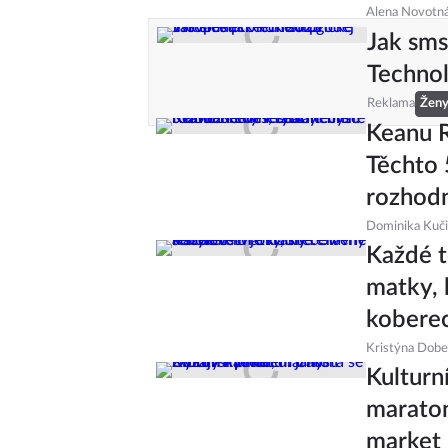
Alena Novotn
Jak sms
Technol
Reklama
Žen
Keanu R
Těchto 
rozhodn
Dominika Kuč
Každé t
matky, 
kobere
Kristýna Dob
Kulturn
maraton
market