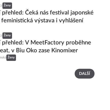
cz
Ženy
í přehled: Čeká nás festival japonské
, feministická výstava i vyhlášení
cz
Ženy
 přehled: V MeetFactory proběhne
at, v Biu Oko zase Kinomixer
inská
Ženy
DALŠÍ