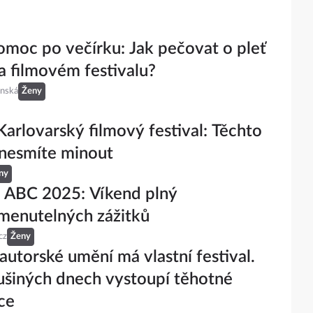
omoc po večírku: Jak pečovat o pleť
na filmovém festivalu?
inská
Ženy
Karlovarský filmový festival: Těchto
 nesmíte minout
ny
l ABC 2025: Víkend plný
menutelných zážitků
cz
Ženy
autorské umění má vlastní festival.
šiných dnech vystoupí těhotné
ce