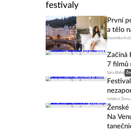
festivaly
První p
a tělo 
Dominika Kuč
Začíná 
7 filmů
Sára Blahaj
Že
Festiva
nezapo
redakce Ženy.
Ženské 
Na Venu
tanečni