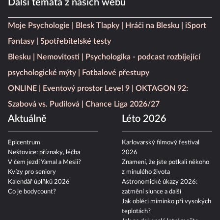
Další témata z našich webů
Moje Psychologie
Blesk Tlapky
Hráči na Blesku
iSport
Fantasy
Spotřebitelské testy
Blesku
Nemovitosti
Psychologika - podcast rozbíjející
psychologické mýty
Fotbalové přestupy
ONLINE
Eventový prostor Level 9
OKTAGON 92:
Szabová vs. Pudilová
Chance Liga 2026/27
Aktuálně
Léto 2026
Epicentrum
Karlovarský filmový festival
Neštovice: příznaky, léčba
2026
V čem jezdí Yamal a Mesii?
Znamení, že jste potkali někoho
Kvízy pro seniory
z minulého života
Kalendář úplňků 2026
Astronomické úkazy 2026:
Co je bodycount?
zatmění slunce a další
Jak obléci miminko při vysokých
teplotách?