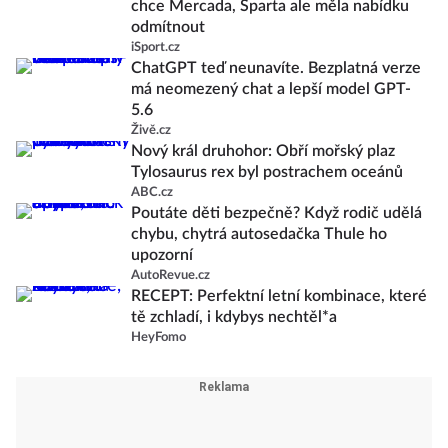
chce Mercada, Sparta ale měla nabídku
odmítnout
iSport.cz
ChatGPT teď neunavíte. Bezplatná verze
má neomezený chat a lepší model GPT-
5.6
Živě.cz
Nový král druhohor: Obří mořský plaz
Tylosaurus rex byl postrachem oceánů
ABC.cz
Poutáte děti bezpečně? Když rodič udělá
chybu, chytrá autosedačka Thule ho
upozorní
AutoRevue.cz
RECEPT: Perfektní letní kombinace, které
tě zchladí, i kdybys nechtěl*a
HeyFomo