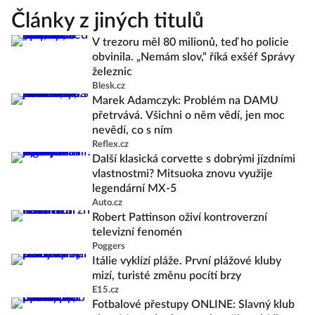
Články z jiných titulů
V trezoru měl 80 milionů, teď ho policie
obvinila. „Nemám slov,“ říká exšéf Správy
železnic
Blesk.cz
Marek Adamczyk: Problém na DAMU
přetrvává. Všichni o něm vědí, jen moc
nevědí, co s ním
Reflex.cz
Další klasická corvette s dobrými jízdními
vlastnostmi? Mitsuoka znovu využije
legendární MX-5
Auto.cz
Robert Pattinson oživí kontroverzní
televizní fenomén
Poggers
Itálie vyklízí pláže. První plážové kluby
mizí, turisté změnu pocítí brzy
E15.cz
Fotbalové přestupy ONLINE: Slavný klub