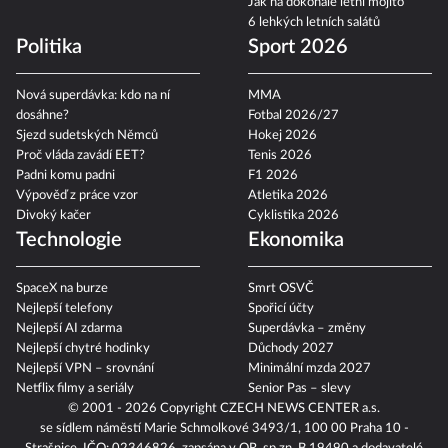
Jak na dokonalé letní mojito
6 lehkých letních salátů
Politika
Sport 2026
Nová superdávka: kdo na ní
MMA
dosáhne?
Fotbal 2026/27
Sjezd sudetských Němců
Hokej 2026
Proč vláda zavádí EET?
Tenis 2026
Padni komu padni
F1 2026
Výpověď z práce vzor
Atletika 2026
Divoký kačer
Cyklistika 2026
Technologie
Ekonomika
SpaceX na burze
Smrt OSVČ
Nejlepší telefony
Spořicí účty
Nejlepší AI zdarma
Superdávka – změny
Nejlepší chytré hodinky
Důchody 2027
Nejlepší VPN – srovnání
Minimální mzda 2027
Netflix filmy a seriály
Senior Pas – slevy
© 2001 - 2026 Copyright
CZECH NEWS CENTER a.s.
se sídlem náměstí Marie Schmolkové 3493/1, 100 00 Praha 10 -