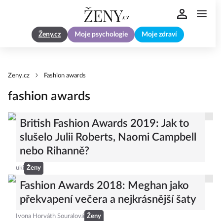
Ženy.cz
Moje psychologie
Moje zdraví
Zeny.cz
Fashion awards
fashion awards
British Fashion Awards 2019: Jak to
slušelo Julii Roberts, Naomi Campbell
nebo Rihanně?
uki
Ženy
Fashion Awards 2018: Meghan jako
překvapení večera a nejkrásnější šaty
Ivona Horváth Souralová
Ženy