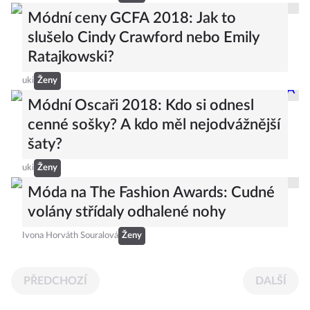
Módní ceny GCFA 2018: Jak to
slušelo Cindy Crawford nebo Emily
Ratajkowski?
uki
Ženy
Módní Oscaři 2018: Kdo si odnesl
cenné sošky? A kdo měl nejodvážnější
šaty?
uki
Ženy
Móda na The Fashion Awards: Cudné
volány střídaly odhalené nohy
Ivona Horváth Souralová
Ženy
PŘEDCHOZÍ
DALŠÍ