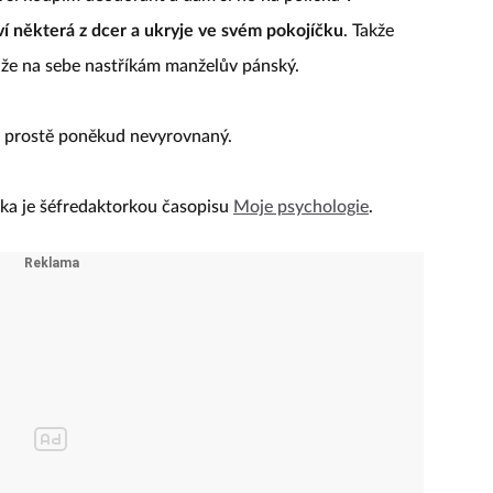
ví některá z dcer a ukryje ve svém pokojíčku
. Takže
 že na sebe nastříkám manželův pánský.
e prostě poněkud nevyrovnaný.
rka je šéfredaktorkou časopisu
Moje psychologie
.