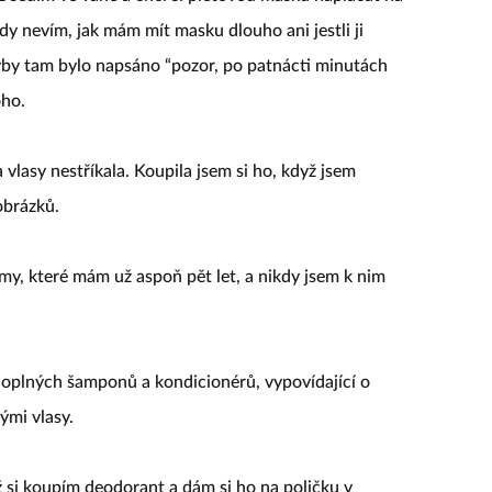
dy nevím, jak mám mít masku dlouho ani jestli ji
by tam bylo napsáno “pozor, po patnácti minutách
oho.
 vlasy nestříkala. Koupila jsem si ho, když jsem
obrázků.
y, které mám už aspoň pět let, a nikdy jsem k nim
loplných šamponů a kondicionérů, vypovídající o
ými vlasy.
 si koupím deodorant a dám si ho na poličku v