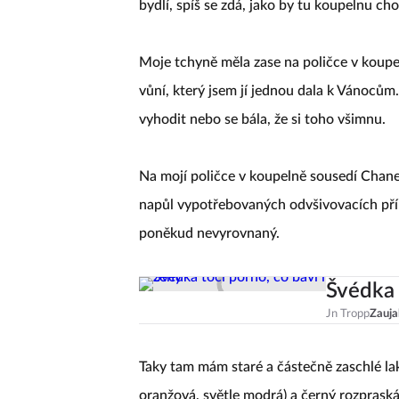
bydlí, spíš se zdá, jako by tu koupelnu cho
Moje tchyně měla zase na poličce v koupe
vůní, který jsem jí jednou dala k Vánocům. 
vyhodit nebo se bála, že si toho všimnu.
Na mojí poličce v koupelně sousedí Chane
napůl vypotřebovaných odvšivovacích příp
poněkud nevyrovnaný.
Švédka 
Jn Tropp
Zauja
Taky tam mám staré a částečně zaschlé lak
oranžová, světle modrá) a černý rozpraskáv