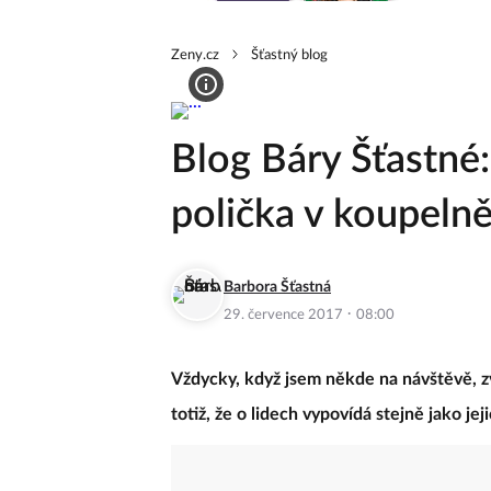
Zeny.cz
Šťastný blog
Blog Báry Šťastné
polička v koupeln
Barbora Šťastná
·
29. července 2017
08:00
Vždycky, když jsem někde na návštěvě, z
totiž, že o lidech vypovídá stejně jako j