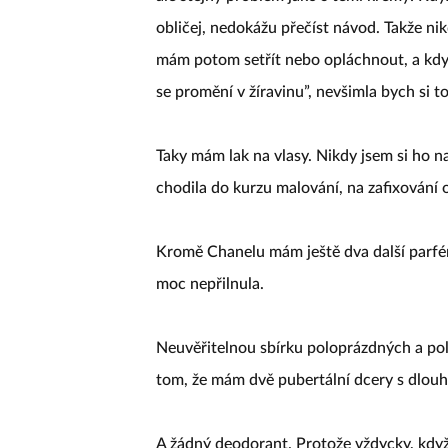
obličej, nedokážu přečíst návod. Takže nik
mám potom setřít nebo opláchnout, a kdy
se promění v žíravinu”, nevšimla bych si t
Taky mám lak na vlasy. Nikdy jsem si ho na
chodila do kurzu malování, na zafixování 
Kromě Chanelu mám ještě dva další parfém
moc nepřilnula.
Neuvěřitelnou sbírku poloprázdných a po
tom, že mám dvě pubertální dcery s dlouh
A žádný deodorant. Protože vždycky, když