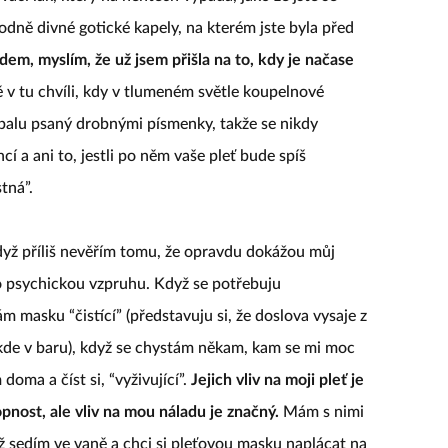
dně divné gotické kapely, na kterém jste byla před
m, myslím, že už jsem přišla na to, kdy je načase
ě v tu chvíli, kdy v tlumeném světle koupelnové
balu psaný drobnými písmenky, takže se nikdy
í a ani to, jestli po něm vaše pleť bude spíš
tná”.
když příliš nevěřím tomu, že opravdu dokážou můj
ko psychickou vzpruhu. Když se potřebuju
 masku “čistící” (představuju si, že doslova vysaje z
kde v baru), když se chystám někam, kam se mi moc
doma a číst si, “vyživující”.
Jejich vliv na moji pleť je
nost, ale vliv na mou náladu je značný.
Mám s nimi
ž sedím ve vaně a chci si pleťovou masku naplácat na