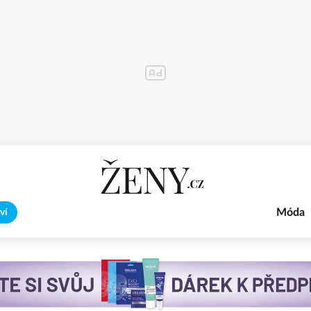
Móda
ví