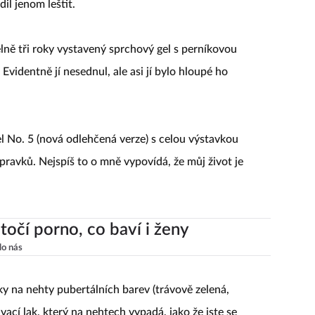
dil jenom leštit.
lně tři roky vystavený sprchový gel s perníkovou
Evidentně jí nesednul, ale asi jí bylo hloupé ho
l No. 5 (nová odlehčená verze) s celou výstavkou
ravků. Nejspíš to o mně vypovídá, že můj život je
točí porno, co baví i ženy
lo nás
y na nehty pubertálních barev (trávově zelená,
ací lak, který na nehtech vypadá, jako že jste se