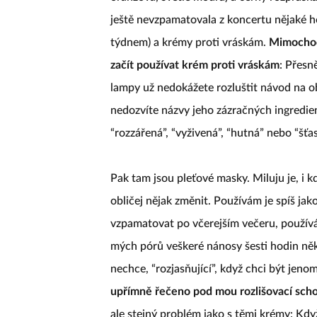
ještě nevzpamatovala z koncertu nějaké ho
týdnem) a krémy proti vráskám.
Mimochode
začít používat krém proti vráskám
: Přesn
lampy už nedokážete rozluštit návod na o
nedozvíte názvy jeho zázračných ingredienc
“rozzářená”, “vyživená”, “hutná” nebo “šťas
Pak tam jsou pleťové masky. Miluju je, i 
obličej nějak změnit. Používám je spíš ja
vzpamatovat po včerejším večeru, používám
mých pórů veškeré nánosy šesti hodin ně
nechce, “rozjasňující”, když chci být jenom 
upřímně řečeno pod mou rozlišovací schop
ale stejný problém jako s těmi krémy: Kdy