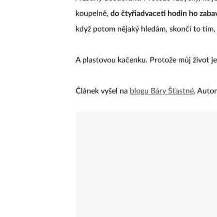
koupelně,
do čtyřiadvaceti hodin ho zaba
když potom nějaký hledám, skončí to tím,
A plastovou kačenku. Protože můj život j
Článek vyšel na
blogu Báry Šťastné
. Auto