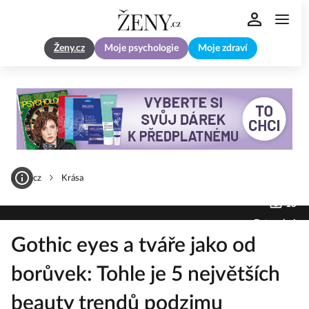
Ženy.cz
Moje psychologie
Moje zdraví
Zeny.cz
Krása
15
Fotogalerie
Gothic eyes a tváře jako od
borůvek: Tohle je 5 největších
beauty trendů podzimu