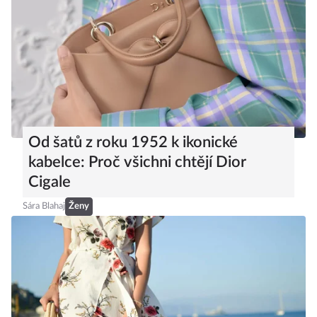
Od šatů z roku 1952 k ikonické
kabelce: Proč všichni chtějí Dior
Cigale
Sára Blahaj
Ženy