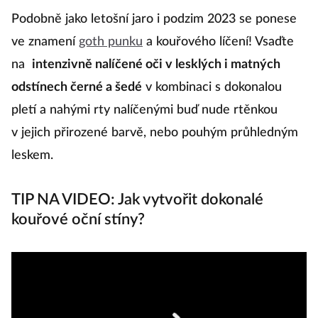
Podobně jako letošní jaro i podzim 2023 se ponese
St
ve znamení
goth punku
a kouřového líčení! Vsaďte
m
na
intenzivně nalíčené oči v lesklých i matných
d
odstínech černé a šedé
v kombinaci s dokonalou
m
pletí a nahými rty nalíčenými buď nude rtěnkou
N
v jejich přirozené barvě, nebo pouhým průhledným
ví
leskem.
TIP NA VIDEO: Jak vytvořit dokonalé
kouřové oční stíny?