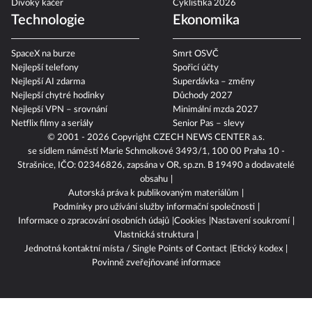
Divoký kačer
Cyklistika 2026
Technologie
Ekonomika
SpaceX na burze
Smrt OSVČ
Nejlepší telefony
Spořicí účty
Nejlepší AI zdarma
Superdávka – změny
Nejlepší chytré hodinky
Důchody 2027
Nejlepší VPN – srovnání
Minimální mzda 2027
Netflix filmy a seriály
Senior Pas – slevy
© 2001 - 2026 Copyright
CZECH NEWS CENTER a.s.
se sídlem náměstí Marie Schmolkové 3493/1, 100 00 Praha 10 -
Strašnice, IČO: 02346826, zapsána v OR, sp.zn. B 19490 a dodavatelé
obsahu
Autorská práva k publikovaným materiálům
Podmínky pro užívání služby informační společnosti
Informace o zpracování osobních údajů
Cookies
Nastavení soukromí
Vlastnická struktura
Jednotná kontaktní místa / Single Points of Contact
Etický kodex
Povinně zveřejňované informace