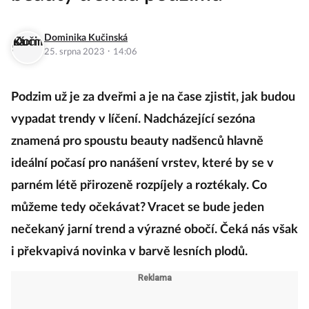
Dominika Kučinská
·
25. srpna 2023
14:06
Podzim už je za dveřmi a je na čase zjistit, jak budou
vypadat trendy v líčení. Nadcházející sezóna
znamená pro spoustu beauty nadšenců hlavně
ideální počasí pro nanášení vrstev, které by se v
parném létě přirozeně rozpíjely a roztékaly. Co
můžeme tedy očekávat? Vracet se bude jeden
nečekaný jarní trend a výrazné obočí. Čeká nás však
i překvapivá novinka v barvě lesních plodů.