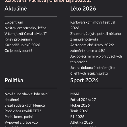
Szabová vs. Pudilová
Chance Liga 2026/27
Aktuálně
Léto 2026
Epicentrum
Karlovarský filmový festival
Neštovice: příznaky, léčba
2026
V čem jezdí Yamal a Mesii?
Znamení, že jste potkali někoho
Kvízy pro seniory
z minulého života
Kalendář úplňků 2026
Astronomické úkazy 2026:
Co je bodycount?
zatmění slunce a další
Jak obléci miminko při vysokých
teplotách?
Jak na dokonalé letní mojito
6 lehkých letních salátů
Politika
Sport 2026
Nová superdávka: kdo na ní
MMA
dosáhne?
Fotbal 2026/27
Sjezd sudetských Němců
Hokej 2026
Proč vláda zavádí EET?
Tenis 2026
Padni komu padni
F1 2026
Výpověď z práce vzor
Atletika 2026