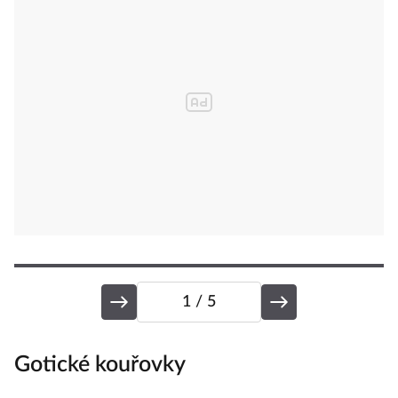
1
/ 5
Gotické kouřovky
V