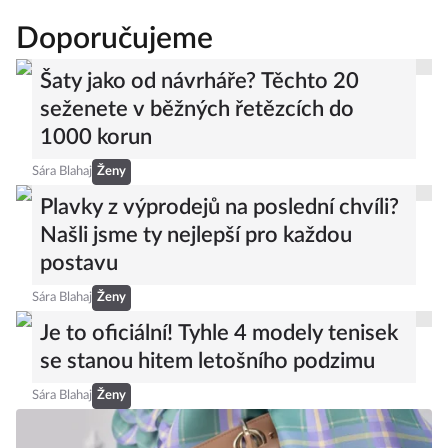
Doporučujeme
Šaty jako od návrháře? Těchto 20
seženete v běžných řetězcích do
1000 korun
Sára Blahaj
Ženy
Plavky z výprodejů na poslední chvíli?
Našli jsme ty nejlepší pro každou
postavu
Sára Blahaj
Ženy
Je to oficiální! Tyhle 4 modely tenisek
se stanou hitem letošního podzimu
Sára Blahaj
Ženy