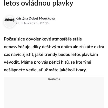
letos ovládnou plavky
Kristýna Dobeš Moučková
·
25. dubna 2023
07:35
Počasí sice dovolenkové atmosféře stále
nenasvědčuje, díky deštivým dnům ale získáte extra
čas navíc zjistit, jaké trendy budou letos plavkám
vévodit. Máme pro vás pětici hitů, se kterými
nešlápnete vedle, ať už máte jakékoli tvary.