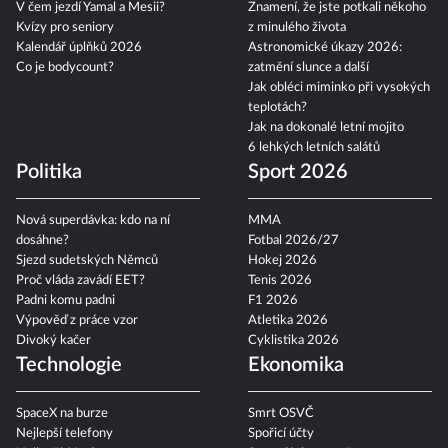
V čem jezdí Yamal a Mesii?
Znamení, že jste potkali někoho
Kvízy pro seniory
z minulého života
Kalendář úplňků 2026
Astronomické úkazy 2026:
Co je bodycount?
zatmění slunce a další
Jak obléci miminko při vysokých
teplotách?
Jak na dokonalé letní mojito
6 lehkých letních salátů
Politika
Sport 2026
Nová superdávka: kdo na ní
MMA
dosáhne?
Fotbal 2026/27
Sjezd sudetských Němců
Hokej 2026
Proč vláda zavádí EET?
Tenis 2026
Padni komu padni
F1 2026
Výpověď z práce vzor
Atletika 2026
Divoký kačer
Cyklistika 2026
Technologie
Ekonomika
SpaceX na burze
Smrt OSVČ
Nejlepší telefony
Spořicí účty